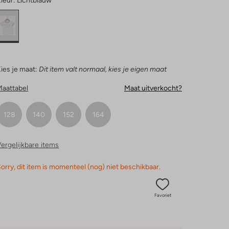
leur:
Lichtblauw
ies je maat:
Dit item valt normaal, kies je eigen maat
Maattabel
Maat uitverkocht?
128
140
152
164
ergelijkbare items
orry, dit item is momenteel (nog) niet beschikbaar.
Favoriet