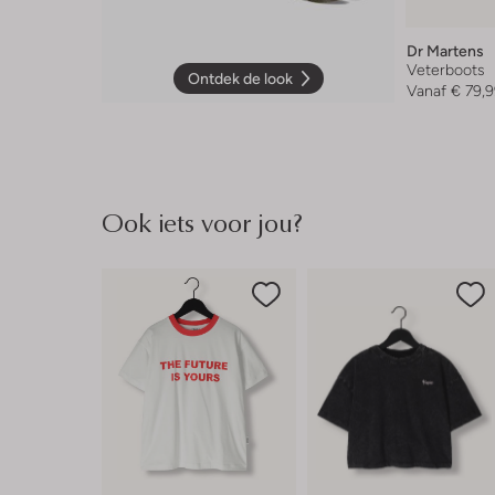
Dr Martens
Veterboots
Ontdek de look
Vanaf
€ 79,
Ook iets voor jou?