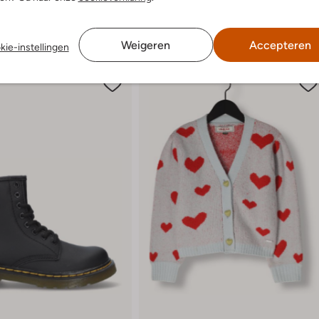
ren
+ meer kleuren
Weigeren
Accepteren
kie-instellingen