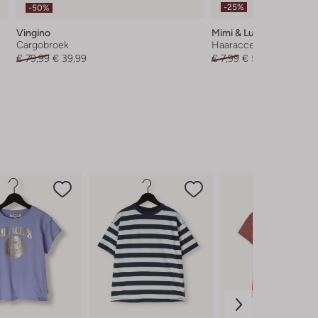
-25%
-50%
Vingino
Mimi & Lula
Cargobroek
Haaraccessoire
€ 79,99
€ 39,99
€ 7,99
€ 5,99