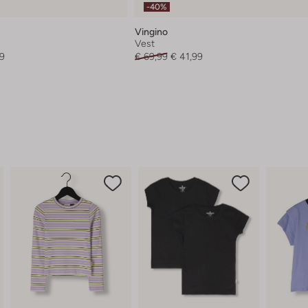
-40%
Vingino
Vest
99
€ 69,99
€ 41,99