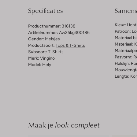
Specificaties
Samenst
Kleur:
Lich
Productnummer:
316138
Patroon:
Lo
Artikelnummer:
Aw25kg300186
Materiaal b
Gender:
Meisjes
Materiaal:
K
Productsoort:
Tops & T-Shirts
Materiaalp
Subsoort:
T-Shirts
Pasvorm:
Re
Merk:
Vingino
Halslijn:
Ro
Model:
Hely
Mouwlengt
Lengte:
Kor
Maak je
look compleet