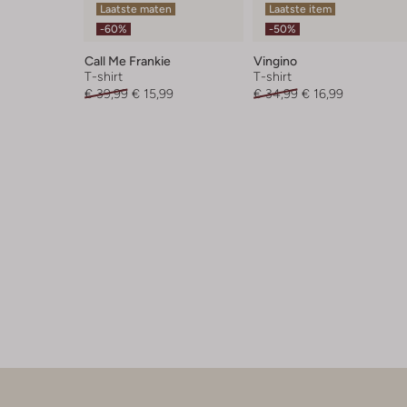
Laatste maten
Laatste item
-60%
-50%
Call Me Frankie
Vingino
T-shirt
T-shirt
€ 39,99
€ 15,99
€ 34,99
€ 16,99