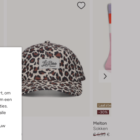
rt, om
om een
Laatste items
ies.
-30%
alle
Lil'boo
Melton
ouw
Pet
Sokken
€ 32,99
€ 6,99
€ 4,99