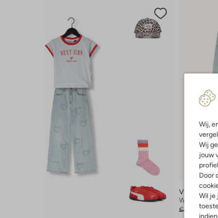
Wij, e
vergel
Wij ge
jouw v
Laatste it
profie
-50%
Door o
cooki
Vingino
Wil je
Wide jeans
toeste
€ 69,99
€ 3
indie