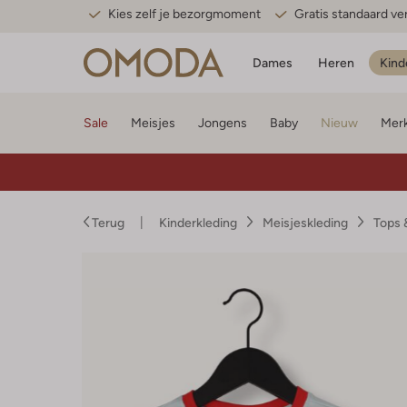
Kies zelf je bezorgmoment
Gratis standaard v
Dames
Heren
Kind
Sale
Meisjes
Jongens
Baby
Nieuw
Mer
Terug
Kinderkleding
Meisjeskleding
Tops 