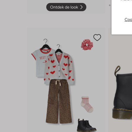
+ meer kleu
Ontdek de look
Coo