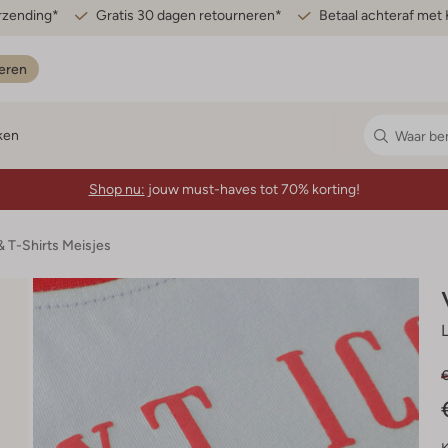
erzending*
Gratis 30 dagen retourneren*
Betaal achteraf met 
eren
ken
Shop nu:
jouw must-haves tot 70% korting!
& T-Shirts Meisjes