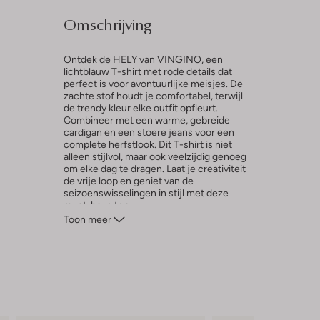
Omschrijving
Ontdek de HELY van VINGINO, een
lichtblauw T-shirt met rode details dat
perfect is voor avontuurlijke meisjes. De
zachte stof houdt je comfortabel, terwijl
de trendy kleur elke outfit opfleurt.
Combineer met een warme, gebreide
cardigan en een stoere jeans voor een
complete herfstlook. Dit T-shirt is niet
alleen stijlvol, maar ook veelzijdig genoeg
om elke dag te dragen. Laat je creativiteit
de vrije loop en geniet van de
seizoenswisselingen in stijl met deze
must-have top.
Toon meer