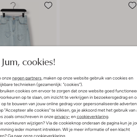
Jum, cookies!
n onze
negen partners
, maken op onze website gebruik van cookies en
ijkbare technieken (gezamenlijk: "cookies").
bruiken cookies om ervoor te zorgen dat onze website goed functionee
oorkeuren op te slaan, om inzicht te verkrijgen in bezoekersgedrag en 
em
l op te bouwen van jouw online gedrag voor gepersonaliseerde advertent
-50%
p "Accepteer alle cookies" te klikken, ga je akkoord met het gebruik van 
es zoals omschreven in onze
privacy-
en
cookieverklaring
.
Puma
 je voorkeuren wijzigen? Via de cookieknop onderaan de pagina kun je j
Lage sneakers
mming ieder moment intrekken. Wil je meer informatie of een klacht
4,99
€ 69,99
€ 34,99
nen? Ga naar onze
cookieverklaring
.