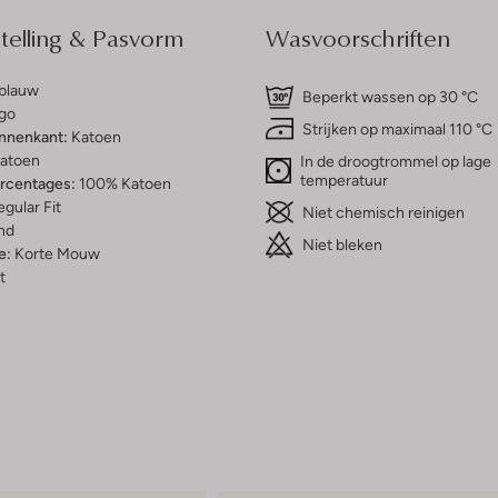
elling & Pasvorm
Wasvoorschriften
tblauw
Beperkt wassen op 30 °C
go
Strijken op maximaal 110 °C
innenkant:
Katoen
atoen
In de droogtrommel op lage
temperatuur
ercentages:
100% Katoen
gular Fit
Niet chemisch reinigen
nd
Niet bleken
e:
Korte Mouw
t