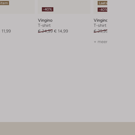
 item
Laatste items
-40%
-40%
Vingino
Vingino
T-shirt
T-shirt
 11,99
€ 24,99
€ 14,99
€ 29,99
€ 17,99
+ meer kleuren