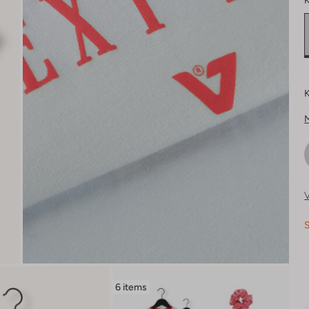
K
K
V
S
6 items