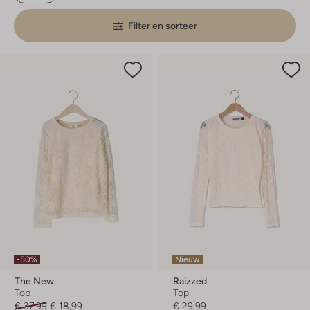
Filter en sorteer
-50%
Nieuw
The New
Raizzed
Top
Top
€ 37,99
€ 18,99
€ 29,99