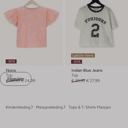
Laatste items
-50%
-30%
Nono
Indian Blue Jeans
Top
Top
Shop hier
€ 49,99
€ 24,99
€ 39,99
€ 27,99
Kinderkleding
Meisjeskleding
Tops & T-Shirts Meisjes