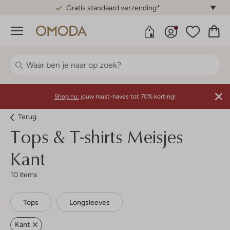
Gratis standaard verzending*
Menu
Shop nu:
jouw must-haves tot 70% korting!
Terug
Tops & T-shirts Meisjes
Kant
10 items
Tops
Longsleeves
Kant