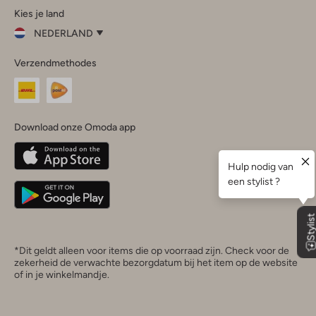
Kies je land
Instagram
Facebook
TikTok
LinkedIn
YouTube
NEDERLAND
Kies
Verzendmethodes
je
Sluit
land
Nederland
België
(Nederlands)
Download onze Omoda app
Belgique
(Français)
Deutschland
*Dit geldt alleen voor items die op voorraad zijn. Check voor de
zekerheid de verwachte bezorgdatum bij het item op de website
of in je winkelmandje.