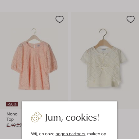
-50%
-50%
Jum, cookies!
Nono
Mayoral
Top
Top
€ 49,99
€ 24,99
€ 31,99
€ 15,99
Wij, en onze
negen partners
, maken op