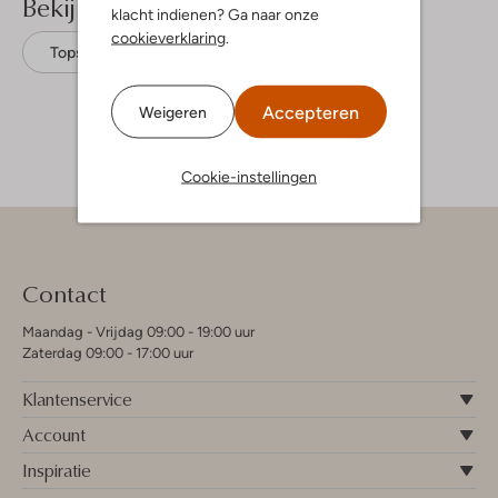
Bekijk meer
klacht indienen? Ga naar onze
cookieverklaring
.
Tops
Looxs 10sixteen
Katoen
Accepteren
Weigeren
Cookie-instellingen
Contact
Maandag - Vrijdag 09:00 - 19:00 uur
Zaterdag 09:00 - 17:00 uur
Klantenservice
Account
Inspiratie