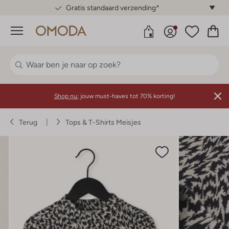
Gratis standaard verzending*
Menu
Shop nu:
jouw must-haves tot 70% korting!
Terug
Tops & T-Shirts Meisjes