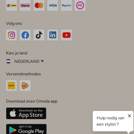
Volg ons
Omoda
Omoda
Omoda
Omoda
Omoda
Kies je land
Instagram
Facebook
TikTok
LinkedIn
YouTube
NEDERLAND
Kies
Verzendmethodes
je
Sluit
land
Nederland
België
(Nederlands)
Download onze Omoda app
Belgique
(Français)
Deutschland