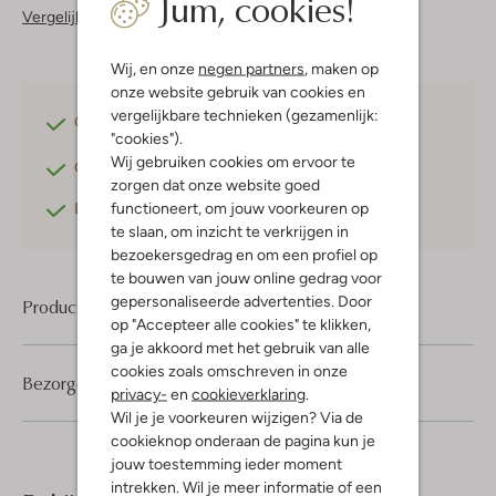
Jum, cookies!
Vergelijkbare items
Wij, en onze
negen partners
, maken op
onze website gebruik van cookies en
vergelijkbare technieken (gezamenlijk:
Gratis verzending
vanaf €75,-
"cookies").
Wij gebruiken cookies om ervoor te
Gratis retourneren
binnen 30 dagen*
zorgen dat onze website goed
functioneert, om jouw voorkeuren op
Betaal achteraf
met Klarna
te slaan, om inzicht te verkrijgen in
bezoekersgedrag en om een profiel op
te bouwen van jouw online gedrag voor
gepersonaliseerde advertenties. Door
Product informatie
op "Accepteer alle cookies" te klikken,
ga je akkoord met het gebruik van alle
cookies zoals omschreven in onze
Bezorgen & retourneren
privacy-
en
cookieverklaring
.
Wil je je voorkeuren wijzigen? Via de
cookieknop onderaan de pagina kun je
jouw toestemming ieder moment
intrekken. Wil je meer informatie of een