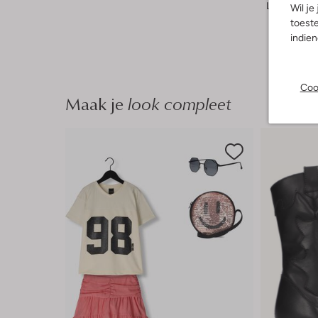
Lengte:
Kor
Wil je
toeste
indie
Coo
Maak je
look compleet