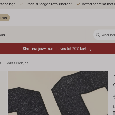
erzending*
Gratis 30 dagen retourneren*
Betaal achteraf met 
eren
ken
Shop nu:
jouw must-haves tot 70% korting!
& T-Shirts Meisjes
K