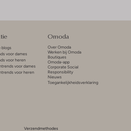
tie
Omoda
Over Omoda
e blogs
Werken bij Omoda
ds voor dames
Boutiques
ds voor heren
Omoda-app
trends voor dames
Corporate Social
Responsibility
trends voor heren
Nieuws
Toegankelijkheidsverklaring
Verzendmethodes