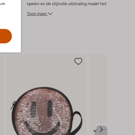
ouw
spelen en de stijlvolle uitstraling maakt het
een favoriet in elke garderobe. Laat je
Toon meer
creativiteit de vrije loop en geniet van
zonnige dagen in stijl!