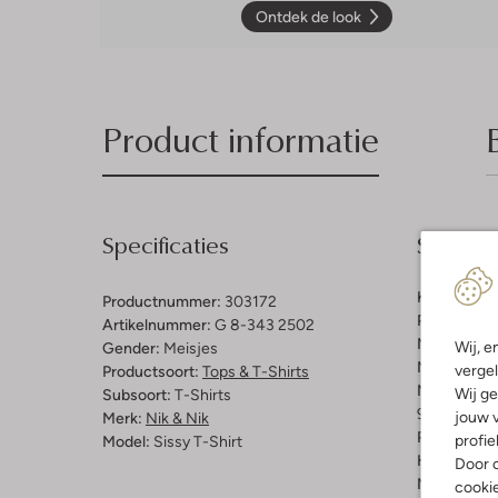
Ontdek de look
Product informatie
Specificaties
Samenst
Kleur:
Gebr
Productnummer:
303172
Patroon:
Ef
Artikelnummer:
G 8-343 2502
Materiaal b
Wij, e
Gender:
Meisjes
Materiaal:
P
vergel
Productsoort:
Tops & T-Shirts
Materiaalp
Wij ge
Subsoort:
T-Shirts
95% Polyest
jouw v
Merk:
Nik & Nik
Pasvorm:
O
profie
Model:
Sissy T-Shirt
Halslijn:
V-
Door o
Mouwlengt
cooki