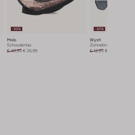
-30%
-30%
Molo
Wysh
Schoudertas
Zonnebril
€ 38,99
€ 26,99
€ 12,95
€ 8,95