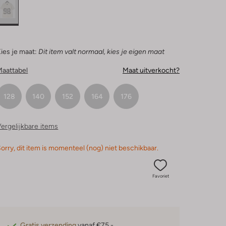
ies je maat:
Dit item valt normaal, kies je eigen maat
Maattabel
Maat uitverkocht?
128
140
152
164
176
ergelijkbare items
orry, dit item is momenteel (nog) niet beschikbaar.
Favoriet
Gratis verzending
vanaf €75,-