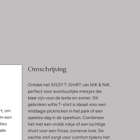
Omschrijving
Ontdek het SISSY T-SHIRT van NIK & NIK,
perfect voor avontuurlijke meisjes die
klaar zijn voor de lente en zomer. Dit
l
gebroken witte T-shirt is ideaal voor een
rt, om
middagje picknicken in het park of een
ng
om een
speelse dag in de speeltuin. Combineer
ies.
het met een vrolijk rokje of een luchtige
alle
short voor een frisse, zomerse look. De
zachte stof zorgt voor comfort tijdens het