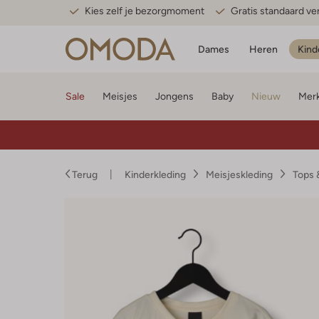
Kies zelf je bezorgmoment
Gratis standaard v
Dames
Heren
Kind
Sale
Meisjes
Jongens
Baby
Nieuw
Mer
Terug
Kinderkleding
Meisjeskleding
Tops 