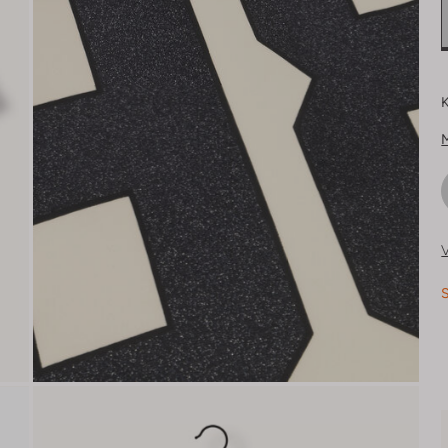
K
V
S