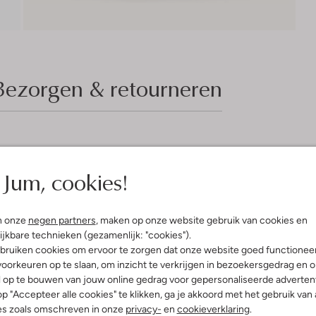
Bezorgen & retourneren
elling & Pasvorm
Wasvoorschriften
Jum, cookies!
oken Wit
Beperkt wassen op 30 °C
fen
Strijken op maximaal 110 °C
innenkant:
Katoen, Polyester
n onze
negen partners
, maken op onze website gebruik van cookies en
olyester
Kan niet in de droogtromme
ijkbare technieken (gezamenlijk: "cookies").
ercentages:
bruiken cookies om ervoor te zorgen dat onze website goed functionee
Gewone chemische reinigi
er, 5% Elastaan En 25% Katoen
oorkeuren op te slaan, om inzicht te verkrijgen in bezoekersgedrag en 
Niet bleken
versized
l op te bouwen van jouw online gedrag voor gepersonaliseerde advertent
Hals
p "Accepteer alle cookies" te klikken, ga je akkoord met het gebruik van 
e:
Korte Mouw
es zoals omschreven in onze
privacy-
en
cookieverklaring
.