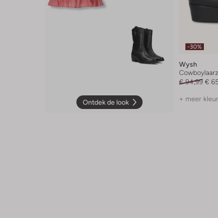
-30%
Wysh
Cowboylaar
€ 94,99
€ 6
+ meer kleu
Ontdek de look