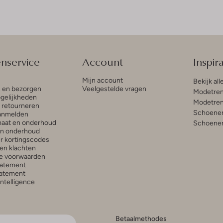
enservice
Account
Inspira
Mijn account
Bekijk all
n en bezorgen
Veelgestelde vragen
Modetren
gelijkheden
Modetren
n retourneren
Schoenen
anmelden
aat en onderhoud
Schoenen
en onderhoud
r kortingscodes
en klachten
e voorwaarden
tatement
atement
 Intelligence
Betaalmethodes