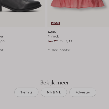
-60%
Ai&ko
zen
Minirok
5,99
€ 69,99
€ 27,99
ren
+ meer kleuren
Bekijk meer
T-shirts
Nik & Nik
Polyester