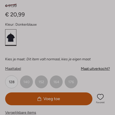
€ 51,99
€ 20,99
Kleur:
Donkerblauw
Kies je maat:
Dit item valt normaal, kies je eigen maat
Maattabel
Maat uitverkocht?
128
140
152
164
176
Voeg toe
Favoriet
Vergelijkbare items