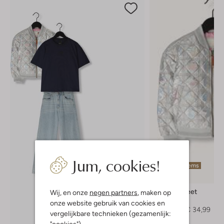
Jum, cookies!
Laatste items
-50%
Moodstreet
Wij, en onze
negen partners
, maken op
Jack
onze website gebruik van cookies en
€ 69,99
€ 34,99
vergelijkbare technieken (gezamenlijk:
"cookies").