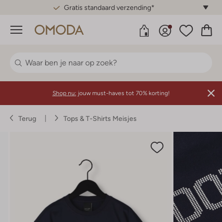
Gratis standaard verzending*
Menu
Shop nu:
jouw must-haves tot 70% korting!
Terug
Tops & T-Shirts Meisjes