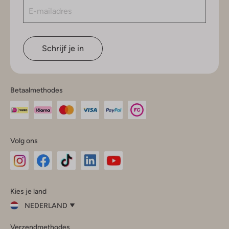
Schrijf je in
Betaalmethodes
Volg ons
Omoda
Omoda
Omoda
Omoda
Omoda
Kies je land
Instagram
Facebook
TikTok
LinkedIn
YouTube
NEDERLAND
Kies
Verzendmethodes
je