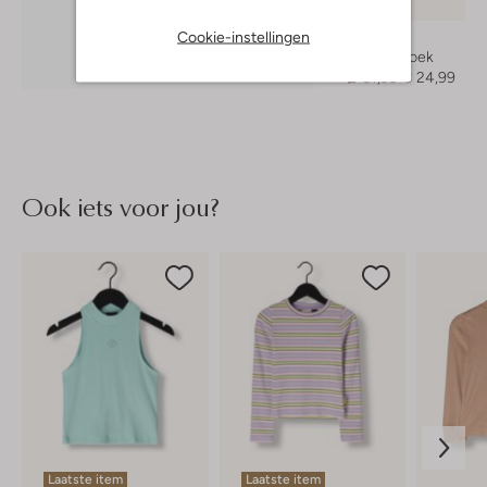
-60%
Cookie-instellingen
Nik & Nik
Flared broek
Ontdek de look
€ 61,99
€ 24,99
Ook iets voor jou?
Laatste item
Laatste item