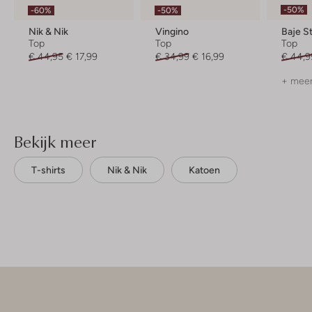
-50%
-60%
-50%
Nik & Nik
Vingino
Baje S
Top
Top
Top
€ 44,95
€ 17,99
€ 34,99
€ 16,99
€ 44,9
+ meer
Bekijk meer
T-shirts
Nik & Nik
Katoen