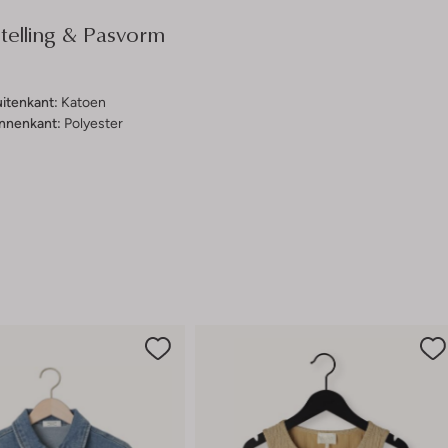
elling & Pasvorm
uitenkant:
Katoen
innenkant:
Polyester