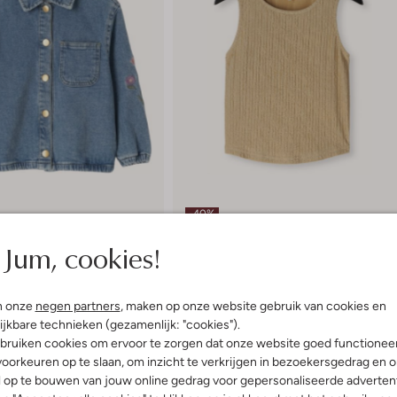
-40%
Jum, cookies!
Ai&ko
Top
99
€ 39,99
€ 23,99
n onze
negen partners
, maken op onze website gebruik van cookies en
+ meer kleuren
ijkbare technieken (gezamenlijk: "cookies").
bruiken cookies om ervoor te zorgen dat onze website goed functionee
oorkeuren op te slaan, om inzicht te verkrijgen in bezoekersgedrag en 
l op te bouwen van jouw online gedrag voor gepersonaliseerde advertent