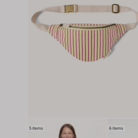
5 items
6 items