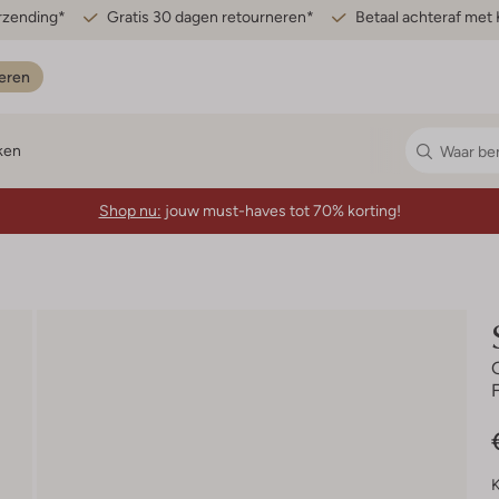
erzending*
Gratis 30 dagen retourneren*
Betaal achteraf met 
eren
ken
Shop nu:
jouw must-haves tot 70% korting!
K