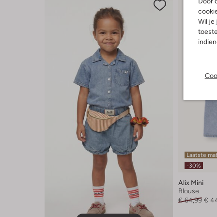
Door o
cooki
Wil je
toeste
indie
Coo
Laatste ma
-30%
Alix Mini
Blouse
€ 64,99
€ 4