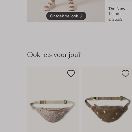
The New
T-shirt
Ontdek de look
€ 26,99
Ook iets voor jou?