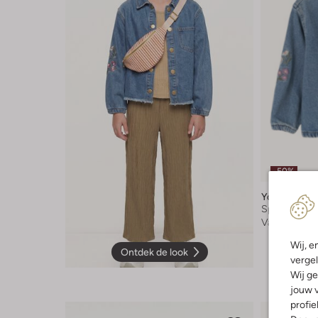
-50%
Your Wishes
Spijkerjas
Vanaf
€ 29,
Wij, e
Ontdek de look
vergel
Wij ge
jouw v
profie