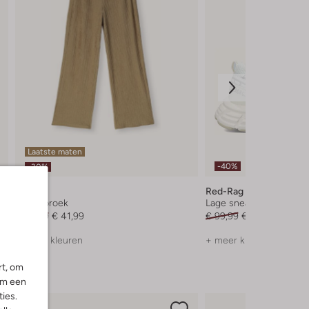
Laatste maten
-40%
-30%
Ai&ko
Red-Rag
Wijde broek
Lage sneakers
€ 59,99
€ 41,99
€ 99,99
€ 59,99
+ meer kleuren
+ meer kleuren
rt, om
om een
ies.