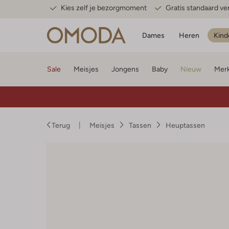
Kies zelf je bezorgmoment
Gratis standaard v
Dames
Heren
Kind
Sale
Meisjes
Jongens
Baby
Nieuw
Mer
Terug
Meisjes
Tassen
Heuptassen