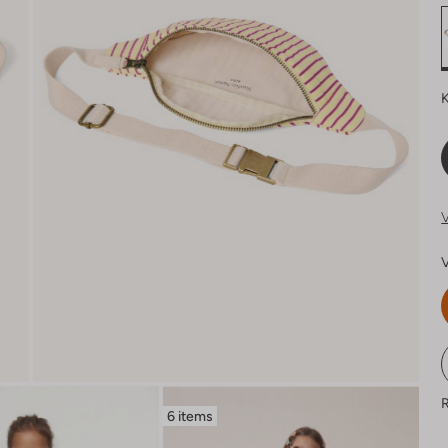
K
V
V
R
6 items