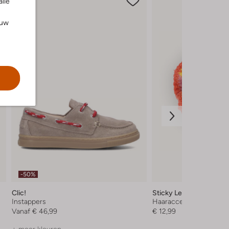
alle
ouw
-50%
Clic!
Sticky Lemon
Instappers
Haaraccessoire
Vanaf
€ 46,99
€ 12,99
+ meer kleuren