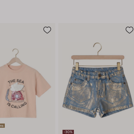
ems
-30%