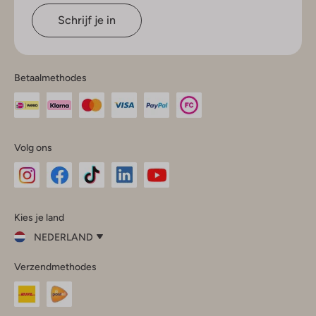
Schrijf je in
Betaalmethodes
Volg ons
Omoda
Omoda
Omoda
Omoda
Omoda
Kies je land
Instagram
Facebook
TikTok
LinkedIn
YouTube
NEDERLAND
Kies
Verzendmethodes
je
Sluit
land
Nederland