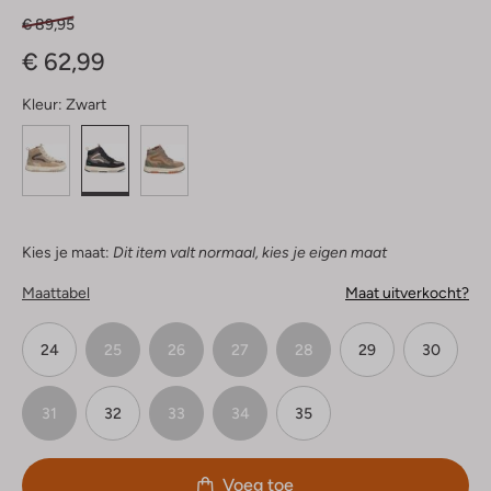
€ 89,95
€ 62,99
Kleur:
Zwart
Kies je maat:
Dit item valt normaal, kies je eigen maat
Maattabel
Maat uitverkocht?
24
25
26
27
28
29
30
31
32
33
34
35
Voeg toe