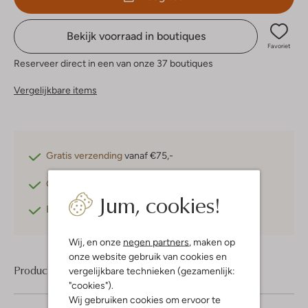
Bekijk voorraad in boutiques
Favoriet
Reserveer direct in een van onze 37 boutiques
Vergelijkbare items
Gratis verzending
vanaf €75,-
Gratis retourneren
binnen 30 dagen*
Jum, cookies!
Betaal achteraf
met Klarna
Wij, en onze
negen partners
, maken op
onze website gebruik van cookies en
Product informatie
vergelijkbare technieken (gezamenlijk:
"cookies").
Wij gebruiken cookies om ervoor te