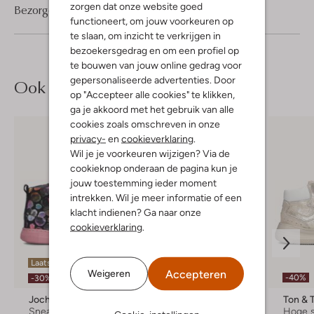
zorgen dat onze website goed
Bezorgen & retourneren
functioneert, om jouw voorkeuren op
te slaan, om inzicht te verkrijgen in
bezoekersgedrag en om een profiel op
te bouwen van jouw online gedrag voor
gepersonaliseerde advertenties. Door
Ook iets voor jou?
op "Accepteer alle cookies" te klikken,
ga je akkoord met het gebruik van alle
cookies zoals omschreven in onze
privacy-
en
cookieverklaring
.
Wil je je voorkeuren wijzigen? Via de
cookieknop onderaan de pagina kun je
jouw toestemming ieder moment
intrekken. Wil je meer informatie of een
klacht indienen? Ga naar onze
cookieverklaring
.
Laatste items
Accepteren
Weigeren
-60%
-40%
-30%
Jochie & Freaks
Apples & Pears
Ton & 
Sneakers
Lage sneakers
Hoge 