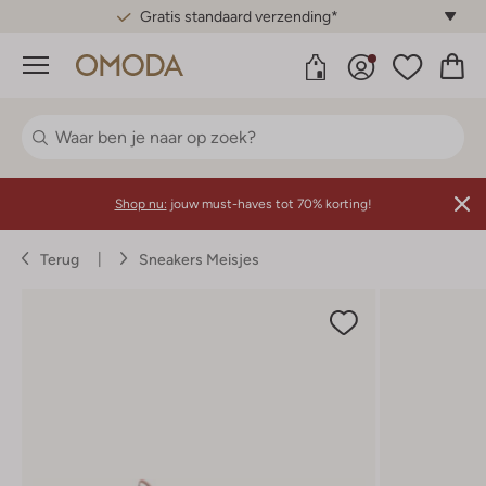
Gratis standaard verzending*
Menu
Shop nu:
jouw must-haves tot 70% korting!
Terug
Sneakers Meisjes