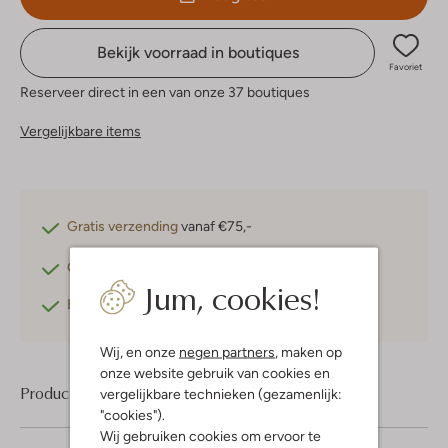
Bekijk voorraad in boutiques
Favoriet
Reserveer direct in een van onze 37 boutiques
Vergelijkbare items
Gratis verzending
vanaf €75,-
Gratis retourneren
binnen 30 dagen*
Jum, cookies!
Betaal achteraf
met Klarna
Wij, en onze
negen partners
, maken op
onze website gebruik van cookies en
Product informatie
vergelijkbare technieken (gezamenlijk:
"cookies").
Wij gebruiken cookies om ervoor te