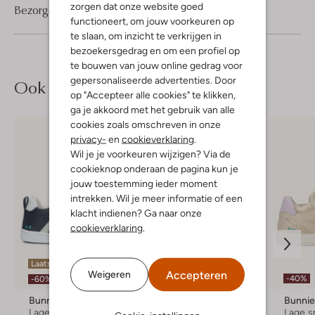
zorgen dat onze website goed
Bezorgen & retourneren
functioneert, om jouw voorkeuren op
te slaan, om inzicht te verkrijgen in
bezoekersgedrag en om een profiel op
te bouwen van jouw online gedrag voor
gepersonaliseerde advertenties. Door
Ook iets voor jou?
op "Accepteer alle cookies" te klikken,
ga je akkoord met het gebruik van alle
cookies zoals omschreven in onze
privacy-
en
cookieverklaring
.
Wil je je voorkeuren wijzigen? Via de
cookieknop onderaan de pagina kun je
jouw toestemming ieder moment
intrekken. Wil je meer informatie of een
klacht indienen? Ga naar onze
cookieverklaring
.
Laatste items
Accepteren
Weigeren
-20%
-40%
-60%
Bunniesjr
Bunniesjr
Bunnie
Lage sneakers
Hoge sneakers
Lage s