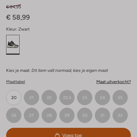
€ 84,95
€ 58,99
Kleur:
Zwart
Kies je maat:
Dit item valt normaal, kies je eigen maat
Maattabel
Maat uitverkocht?
20
21
22
22,5
23
24
25
26
27
28
29
30
31
32
Voeg toe