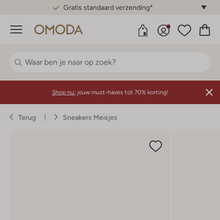
Gratis standaard verzending*
Menu
Shop nu:
jouw must-haves tot 70% korting!
Terug
Sneakers Meisjes