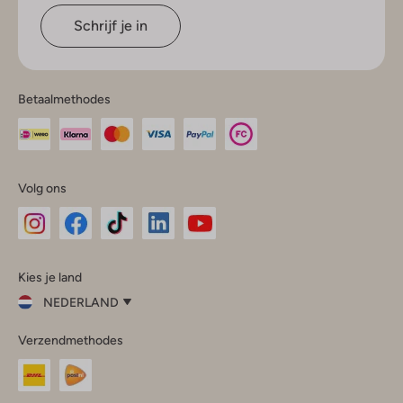
Schrijf je in
Betaalmethodes
Volg ons
Omoda
Omoda
Omoda
Omoda
Omoda
Kies je land
Instagram
Facebook
TikTok
LinkedIn
YouTube
NEDERLAND
Kies
Verzendmethodes
je
Sluit
land
Nederland