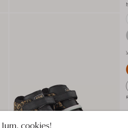
V
R
Jum, cookies!