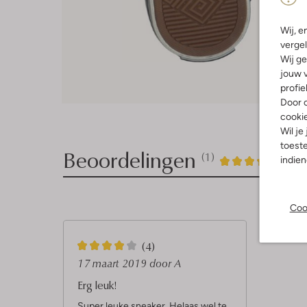
Wij, e
vergel
Wij ge
jouw v
profie
Door o
cooki
Wil je
toeste
Beoordelingen
(1)
1
4
indie
4
/5
Sterren
Coo
4
(4)
S
17 maart 2019
door A
t
Erg leuk!
e
Super leuke sneaker. Helaas wel te