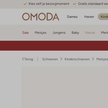
Kies zelf je bezorgmoment
Gratis standaard v
Dames
Heren
Kind
Sale
Meisjes
Jongens
Baby
Nieuw
Mer
Terug
Schoenen
Kinderschoenen
Meisje