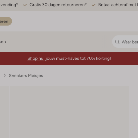
erzending*
Gratis 30 dagen retourneren*
Betaal achteraf met 
eren
ken
Shop nu:
jouw must-haves tot 70% korting!
s
Sneakers Meisjes