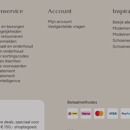
enservice
Account
Inspira
Mijn account
Bekijk all
n en bezorgen
Veelgestelde vragen
Modetren
gelijkheden
Modetren
n retourneren
Schoenen
anmelden
aat en onderhoud
Schoenen
en onderhoud
r kortingscodes
en klachten
e voorwaarden
tatement
atement
 Intelligence
Betaalmethodes
e deals, speciaal voor
p € 150,- shoptegoed.