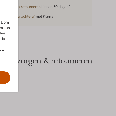
Gratis retourneren
binnen 30 dagen*
Betaal achteraf
met Klarna
rt, om
om een
ies.
alle
ouw
Bezorgen & retourneren