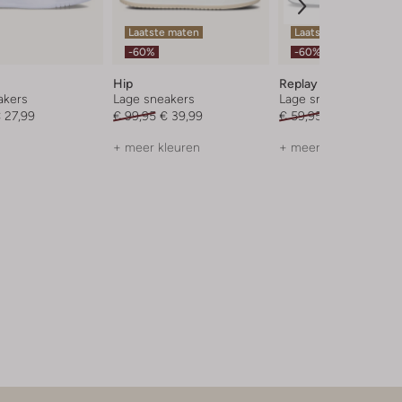
Laatste maten
Laatste maten
-60%
-60%
Hip
Replay
akers
Lage sneakers
Lage sneakers
 27,99
€ 99,95
€ 39,99
€ 59,95
€ 23,99
+ meer kleuren
+ meer kleuren