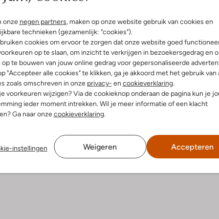
n onze
negen partners
, maken op onze website gebruik van cookies en
ijkbare technieken (gezamenlijk: "cookies").
bruiken cookies om ervoor te zorgen dat onze website goed functionee
oorkeuren op te slaan, om inzicht te verkrijgen in bezoekersgedrag en 
l op te bouwen van jouw online gedrag voor gepersonaliseerde advertent
p "Accepteer alle cookies" te klikken, ga je akkoord met het gebruik van 
es zoals omschreven in onze
privacy-
en
cookieverklaring
.
 je voorkeuren wijzigen? Via de cookieknop onderaan de pagina kun je j
mming ieder moment intrekken. Wil je meer informatie of een klacht
Product informatie
nen? Ga naar onze
cookieverklaring
.
Weigeren
Accepteren
kie-instellingen