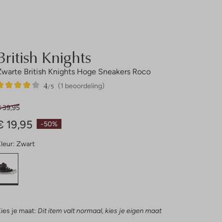
British Knights
Zwarte British Knights Hoge Sneakers Roco
4
1
4
/5
(1 beoordeling)
Sterren
€ 39,95
€ 19,95
-50%
leur:
Zwart
ies je maat:
Dit item valt normaal, kies je eigen maat