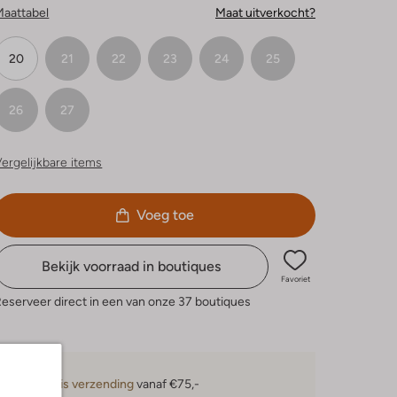
Maattabel
Maat uitverkocht?
20
21
22
23
24
25
26
27
ergelijkbare items
Voeg toe
Bekijk voorraad in boutiques
Favoriet
eserveer direct in een van onze 37 boutiques
Gratis verzending
vanaf €75,-