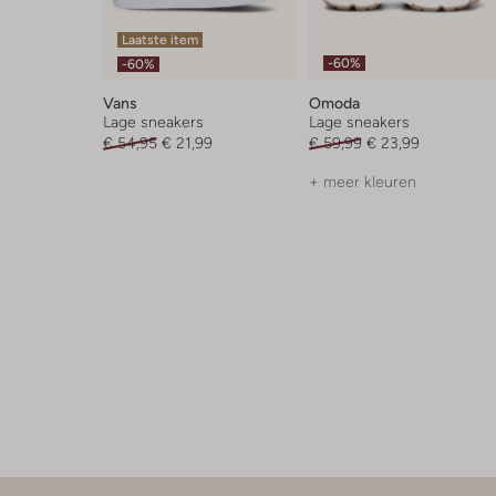
Laatste item
-60%
-60%
Vans
Omoda
Lage sneakers
Lage sneakers
€ 54,95
€ 21,99
€ 59,99
€ 23,99
+ meer kleuren