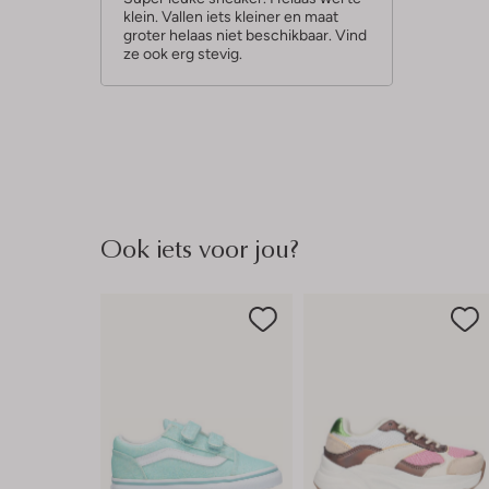
klein. Vallen iets kleiner en maat
r
groter helaas niet beschikbaar. Vind
r
ze ook erg stevig.
e
n
Ook iets voor jou?