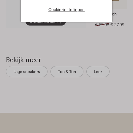
-60%
Cookie-instellingen
Salty Stitch
Blouse
Ontdek de look
€ 69,95
€ 27,99
Bekijk meer
Lage sneakers
Ton & Ton
Leer