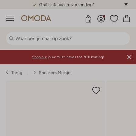
Gratis standaard verzending*
Menu
Shop nu:
jouw must-haves tot 70% korting!
Terug
Sneakers Meisjes