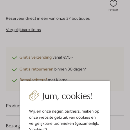
Favoriet
Reserveer direct in een van onze 37 boutiques
Vergelijkbare items
Gratis verzending
vanaf €75,-
Gratis retourneren
binnen 30 dagen*
Betaal achteraf
met Klarna
Jum, cookies!
Product informatie
Wij, en onze
negen partners
, maken op
onze website gebruik van cookies en
vergelijkbare technieken (gezamenlijk:
Bezorgen & retourneren
"cookies").