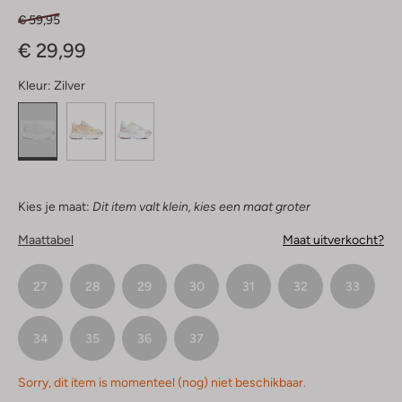
€ 59,95
€ 29,99
Kleur:
Zilver
Kies je maat:
Dit item valt klein, kies een maat groter
Maattabel
Maat uitverkocht?
27
28
29
30
31
32
33
34
35
36
37
Sorry, dit item is momenteel (nog) niet beschikbaar.