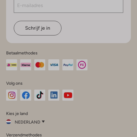
Schrijf je in
Betaalmethodes
Volg ons
Omoda
Omoda
Omoda
Omoda
Omoda
Kies je land
Instagram
Facebook
TikTok
LinkedIn
YouTube
NEDERLAND
Kies
Verzendmethodes
je