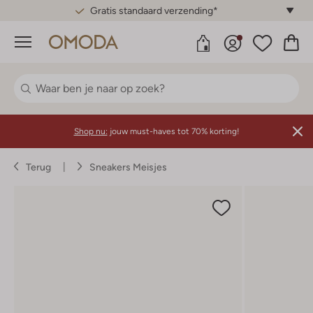
Gratis standaard verzending*
Menu
Shop nu:
jouw must-haves tot 70% korting!
Terug
Sneakers Meisjes