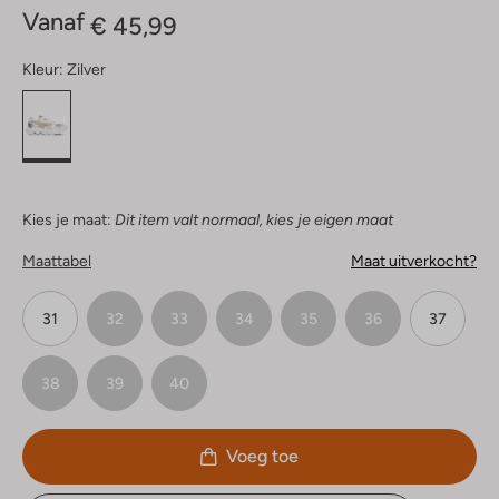
Vanaf
€ 45,99
Kleur:
Zilver
Kies je maat:
Dit item valt normaal, kies je eigen maat
Maattabel
Maat uitverkocht?
31
32
33
34
35
36
37
38
39
40
Voeg toe