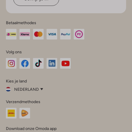
Betaalmethodes
Volg ons
Omoda
Omoda
Omoda
Omoda
Omoda
Kies je land
Instagram
Facebook
TikTok
LinkedIn
YouTube
NEDERLAND
Kies
Verzendmethodes
je
Sluit
land
Nederland
België
(Nederlands)
Download onze Omoda app