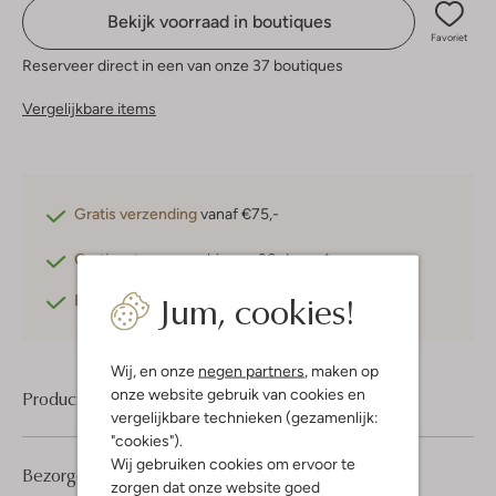
Bekijk voorraad in boutiques
Favoriet
Reserveer direct in een van onze 37 boutiques
Vergelijkbare items
Gratis verzending
vanaf €75,-
Gratis retourneren
binnen 30 dagen*
Jum, cookies!
Betaal achteraf
met Klarna
Wij, en onze
negen partners
, maken op
onze website gebruik van cookies en
Product informatie
vergelijkbare technieken (gezamenlijk:
"cookies").
Wij gebruiken cookies om ervoor te
Bezorgen & retourneren
zorgen dat onze website goed