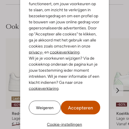
functioneert, om jouw voorkeuren op
te slaan, om inzicht te verkrijgen in
bezoekersgedrag en om een profiel op
te bouwen van jouw online gedrag voor
Ook iets voor jou?
gepersonaliseerde advertenties. Door
op "Accepteer alle cookies" te klikken,
ga je akkoord met het gebruik van alle
cookies zoals omschreven in onze
privacy-
en
cookieverklaring
.
Wil je je voorkeuren wijzigen? Via de
cookieknop onderaan de pagina kun je
jouw toestemming ieder moment
intrekken. Wil je meer informatie of een
klacht indienen? Ga naar onze
cookieverklaring
.
Laatste item
Laatste items
-60%
-60%
-60%
Accepteren
Weigeren
Red-Rag
Red-Rag
Koel4k
Lage sneakers
Lage sneakers
Lage s
€ 124,95
€ 49,99
€ 139,99
€ 55,99
Vanaf
Cookie-instellingen