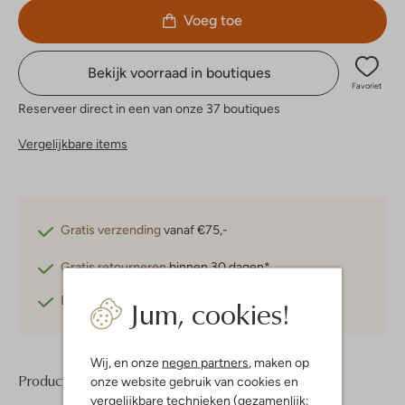
Voeg toe
Bekijk voorraad in boutiques
Favoriet
Reserveer direct in een van onze 37 boutiques
Vergelijkbare items
Gratis verzending
vanaf €75,-
Gratis retourneren
binnen 30 dagen*
Jum, cookies!
Betaal achteraf
met Klarna
Wij, en onze
negen partners
, maken op
Product informatie
onze website gebruik van cookies en
vergelijkbare technieken (gezamenlijk: