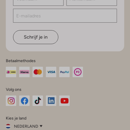
Schrijf je in
Betaalmethodes
Volg ons
Omoda
Omoda
Omoda
Omoda
Omoda
Kies je land
Instagram
Facebook
TikTok
LinkedIn
YouTube
NEDERLAND