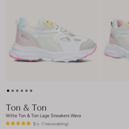
Ton & Ton
Witte Ton & Ton Lage Sneakers Wera
5
1
5
/5
(1 beoordeling)