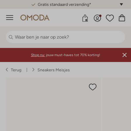
Gratis standaard verzending*
Menu
Shop nu:
jouw must-haves tot 70% korting!
Terug
Sneakers Meisjes