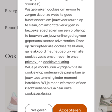
"cookies").
Wij gebruiken cookies om ervoor te
Bezorgen & retourneren
zorgen dat onze website goed
functioneert, om jouw voorkeuren op
te slaan, om inzicht te verkrijgen in
1
5
Beoordelingen
(1)
5
/5
bezoekersgedrag en om een profiel op
Sterren
te bouwen van jouw online gedrag voor
gepersonaliseerde advertenties. Door
op "Accepteer alle cookies" te klikken,
ga je akkoord met het gebruik van alle
Ook iets voor jou?
cookies zoals omschreven in onze
privacy-
en
cookieverklaring
.
Wil je je voorkeuren wijzigen? Via de
cookieknop onderaan de pagina kun je
jouw toestemming ieder moment
intrekken. Wil je meer informatie of een
klacht indienen? Ga naar onze
cookieverklaring
.
Accepteren
Weigeren