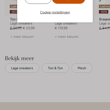
Laatste item
Laatste maten
Laatst
-60%
-50%
Cookie-instellingen
Ton & Ton
Ugg
Braqe
Lage sneakers
Lage sneakers
Lage s
€ 59,95
€ 23,99
€ 119,99
€ 84,9
+ meer kleuren
+ meer kleuren
Bekijk meer
Lage sneakers
Ton & Ton
Mesh