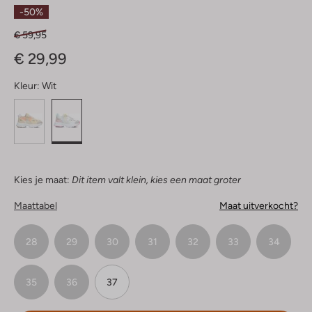
Sterren
-50%
€ 59,95
€ 29,99
Kleur:
Wit
Kies je maat:
Dit item valt klein, kies een maat groter
Maattabel
Maat uitverkocht?
28
29
30
31
32
33
34
35
36
37