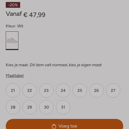
Sterren
-20%
Vanaf
€ 47,99
Kleur:
Wit
Kies je maat:
Dit item valt normaal, kies je eigen maat
Maattabel
21
22
23
24
25
26
27
28
29
30
31
Voeg toe