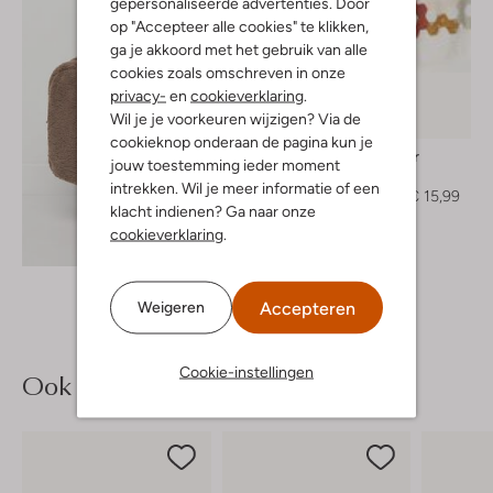
gepersonaliseerde advertenties. Door
op "Accepteer alle cookies" te klikken,
ga je akkoord met het gebruik van alle
cookies zoals omschreven in onze
privacy-
en
cookieverklaring
.
Wil je je voorkeuren wijzigen? Via de
-40%
cookieknop onderaan de pagina kun je
Lil' Atelier
jouw toestemming ieder moment
Trui
intrekken. Wil je meer informatie of een
€ 26,99
€ 15,99
klacht indienen? Ga naar onze
cookieverklaring
.
Ontdek de look
Accepteren
Weigeren
Cookie-instellingen
Ook iets voor jou?