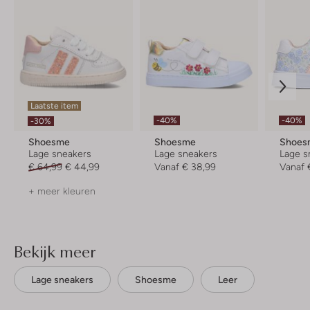
Laatste item
-40%
-40%
-30%
Shoesme
Shoesme
Shoes
Lage sneakers
Lage sneakers
Lage s
€ 64,99
€ 44,99
Vanaf
€ 38,99
Vanaf
+ meer kleuren
Bekijk meer
Lage sneakers
Shoesme
Leer