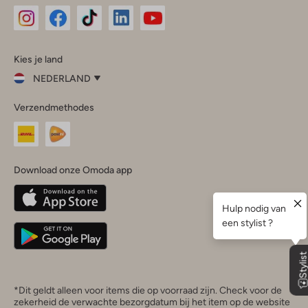
Omoda
Omoda
Omoda
Omoda
Omoda
Kies je land
Instagram
Facebook
TikTok
LinkedIn
YouTube
NEDERLAND
Kies
Verzendmethodes
je
Sluit
land
Nederland
België
(Nederlands)
Download onze Omoda app
Belgique
(Français)
Deutschland
*Dit geldt alleen voor items die op voorraad zijn. Check voor de
zekerheid de verwachte bezorgdatum bij het item op de website