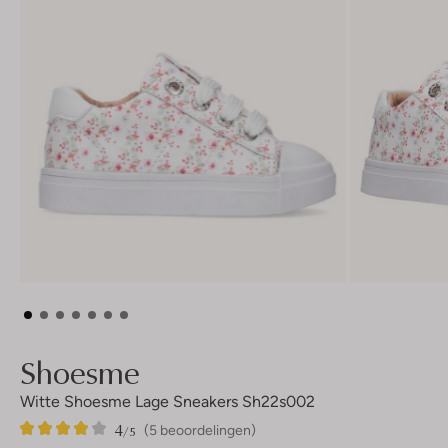
Shoesme
Witte Shoesme Lage Sneakers Sh22s002
4
5
4
/5
(5 beoordelingen)