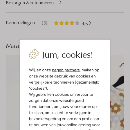
Bezorgen & retourneren
5
4
Beoordelingen
(5)
4
/5
Sterren
Maak je
look compleet
Jum, cookies!
Wij, en onze
negen partners
, maken op
onze website gebruik van cookies en
vergelijkbare technieken (gezamenlijk:
"cookies").
Wij gebruiken cookies om ervoor te
zorgen dat onze website goed
functioneert, om jouw voorkeuren op
te slaan, om inzicht te verkrijgen in
bezoekersgedrag en om een profiel op
te bouwen van jouw online gedrag voor