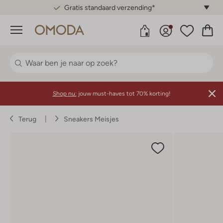
Gratis standaard verzending*
Menu
Shop nu:
jouw must-haves tot 70% korting!
Terug
Sneakers Meisjes