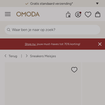
Gratis standaard verzending*
Menu
Shop nu:
jouw must-haves tot 70% korting!
Terug
Sneakers Meisjes