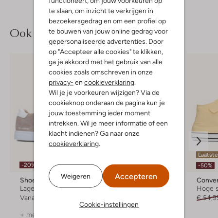
functioneert, om jouw voorkeuren op
te slaan, om inzicht te verkrijgen in
bezoekersgedrag en om een profiel op
Ook iets voor jou?
te bouwen van jouw online gedrag voor
gepersonaliseerde advertenties. Door
op "Accepteer alle cookies" te klikken,
ga je akkoord met het gebruik van alle
cookies zoals omschreven in onze
privacy-
en
cookieverklaring
.
Wil je je voorkeuren wijzigen? Via de
cookieknop onderaan de pagina kun je
jouw toestemming ieder moment
intrekken. Wil je meer informatie of een
klacht indienen? Ga naar onze
cookieverklaring
.
Laatste
-20%
-50%
Accepteren
Weigeren
Shoesme
Shoesme
Conve
Lage sneakers
Lage sneakers
Hoge 
Vanaf
€ 47,99
€ 59,99
€ 54,9
Cookie-instellingen
+ meer kleuren