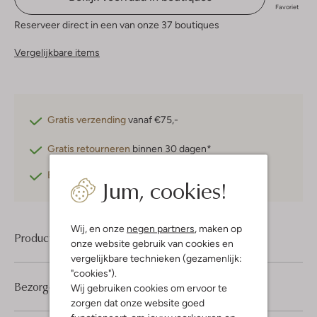
Favoriet
Reserveer direct in een van onze 37 boutiques
Vergelijkbare items
Gratis verzending
vanaf €75,-
Gratis retourneren
binnen 30 dagen*
Betaal achteraf
met Klarna
Jum, cookies!
Wij, en onze
negen partners
, maken op
Product informatie
onze website gebruik van cookies en
vergelijkbare technieken (gezamenlijk:
"cookies").
Bezorgen & retourneren
Wij gebruiken cookies om ervoor te
zorgen dat onze website goed