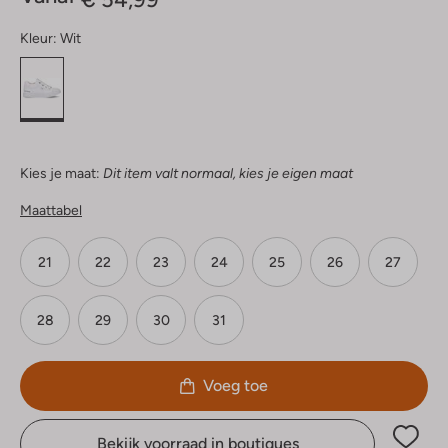
Kleur:
Wit
Kies je maat:
Dit item valt normaal, kies je eigen maat
Maattabel
21
22
23
24
25
26
27
28
29
30
31
Voeg toe
Bekijk voorraad in boutiques