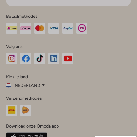
Betaalmethodes
Volg ons
Omoda
Omoda
Omoda
Omoda
Omoda
Kies je land
Instagram
Facebook
TikTok
LinkedIn
YouTube
NEDERLAND
Kies
Verzendmethodes
je
Sluit
land
Nederland
België
(Nederlands)
Download onze Omoda app
Belgique
(Français)