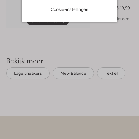
Polo
€ 24,99
€ 19,99
Cookie-instellingen
+ meer kleuren
Ontdek de look
Bekijk meer
Lage sneakers
New Balance
Textiel