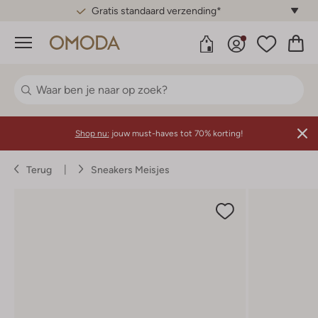
Gratis standaard verzending*
Menu
Shop nu:
jouw must-haves tot 70% korting!
Terug
Sneakers Meisjes