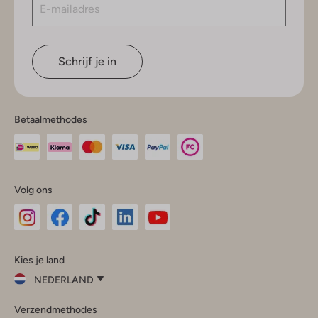
Schrijf je in
Betaalmethodes
Volg ons
Omoda
Omoda
Omoda
Omoda
Omoda
Kies je land
Instagram
Facebook
TikTok
LinkedIn
YouTube
NEDERLAND
Kies
Verzendmethodes
je
Sluit