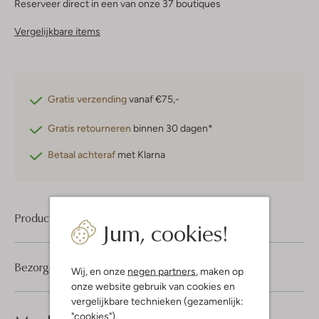
Reserveer direct in een van onze 37 boutiques
Vergelijkbare items
Gratis verzending
vanaf €75,-
Gratis retourneren
binnen 30 dagen*
Betaal achteraf
met Klarna
Product informatie
Jum, cookies!
Bezorgen & retourneren
Wij, en onze
negen partners
, maken op
onze website gebruik van cookies en
vergelijkbare technieken (gezamenlijk:
"cookies").