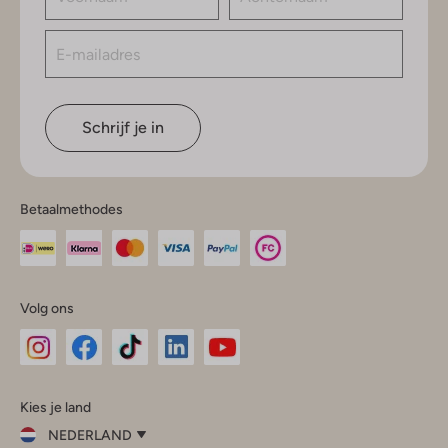
Schrijf je in
Betaalmethodes
Volg ons
Omoda
Omoda
Omoda
Omoda
Omoda
Kies je land
Instagram
Facebook
TikTok
LinkedIn
YouTube
NEDERLAND