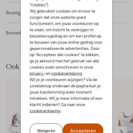
"cookies").
Wij gebruiken cookies om ervoor te
Bezorgen & retourneren
zorgen dat onze website goed
functioneert, om jouw voorkeuren op
te slaan, om inzicht te verkrijgen in
1
2
Beoordelingen
(1)
2
/5
bezoekersgedrag en om een profiel op
Sterren
te bouwen van jouw online gedrag voor
gepersonaliseerde advertenties. Door
op "Accepteer alle cookies" te klikken,
ga je akkoord met het gebruik van alle
Ook iets voor jou?
cookies zoals omschreven in onze
privacy-
en
cookieverklaring
.
Wil je je voorkeuren wijzigen? Via de
cookieknop onderaan de pagina kun je
jouw toestemming ieder moment
intrekken. Wil je meer informatie of een
klacht indienen? Ga naar onze
cookieverklaring
.
Accepteren
Weigeren