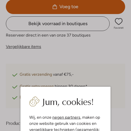
Voeg toe
Bekijk voorraad in boutiques
Favoriet
Reserveer direct in een van onze 37 boutiques
Vergelijkbare items
Gratis verzending
vanaf €75,-
Gratis retourneren
binnen 30 dagen*
Jum, cookies!
Betaal achteraf
met Klarna
Wij, en onze
negen partners
, maken op
Product informatie
onze website gebruik van cookies en
vergelijkbare technieken (gezamenlijk: