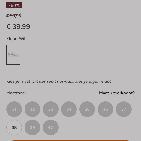
Sterren
-60%
€ 99,95
€ 39,99
Kleur:
Wit
Kies je maat:
Dit item valt normaal, kies je eigen maat
Maattabel
Maat uitverkocht?
31
32
33
34
35
36
37
38
39
40