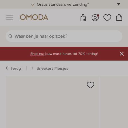
Gratis standaard verzending*
Menu
Shop nu:
jouw must-haves tot 70% korting!
Terug
Sneakers Meisjes