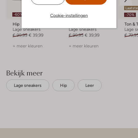
Laatste item
Laatst
-60%
-60%
-70%
Cookie-instellingen
Hip
Hip
Ton & 
Lage sneakers
Lage sneakers
Lage s
€ 99,99
€ 39,99
€ 99,95
€ 39,99
€ 79,9
+ meer kleuren
+ meer kleuren
Bekijk meer
Lage sneakers
Hip
Leer