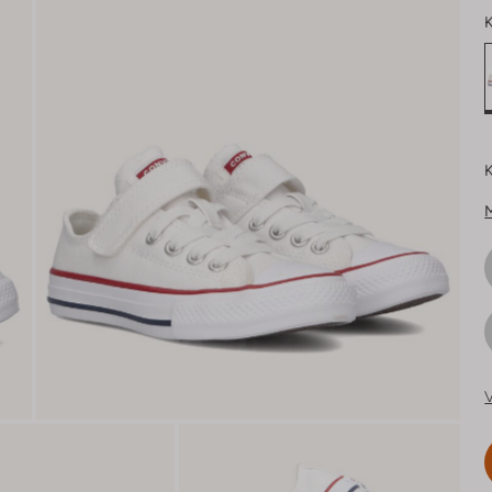
K
K
V