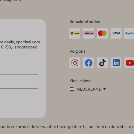
Betaalmethodes
e deals, speciaal voor
p € 150,- shoptegoed.
Volg ons
Omoda
Omoda
Omoda
Omoda
Om
Kies je land
Instagram
Facebook
TikTok
LinkedI
Yo
NEDERLAND
Kies
je
Sluit
land
Nederland
België
(Nederlands)
 voor de zekerheid de verwachte bezorgdatum bij het item op de website o