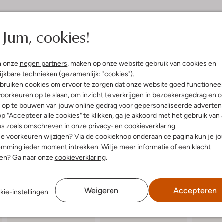
elling & Pasvorm
Omschrijving
Jum, cookies!
Nonchalante lage All Star sneake
sneaker van het merk Converse. D
uitenkant:
Canvas
n onze
negen partners
, maken op onze website gebruik van cookies en
welbekende converse details zoa
innenkant:
Textiel
ijkbare technieken (gezamenlijk: "cookies").
zijkant en een rubber merklogo a
ol:
Rubber
bruiken cookies om ervoor te zorgen dat onze website goed functionee
zacht mesh textiel met een uitn
g:
Klittenband
oorkeuren op te slaan, om inzicht te verkrijgen in bezoekersgedrag en 
tijdens al je dagelijkse bezigheden.
De rubber zool is uitgevoerd met 
Ronde Neus
l op te bouwen van jouw online gedrag voor gepersonaliseerde advertent
talloze outfits voor een retrolook.
p "Accepteer alle cookies" te klikken, ga je akkoord met het gebruik van 
es zoals omschreven in onze
privacy-
en
cookieverklaring
.
 je voorkeuren wijzigen? Via de cookieknop onderaan de pagina kun je j
mming ieder moment intrekken. Wil je meer informatie of een klacht
nen? Ga naar onze
cookieverklaring
.
Weigeren
Accepteren
kie-instellingen