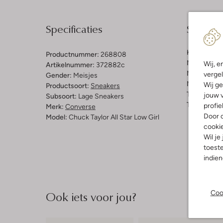
Specificaties
Samenst
Kleur:
Wit
Productnummer:
268808
Materiaal b
Wij, e
Artikelnummer:
372882c
Materiaal b
vergel
Gender:
Meisjes
Materiaal zo
Wij ge
Productsoort:
Sneakers
Type sluitin
jouw v
Subsoort:
Lage Sneakers
Type neus:
profie
Merk:
Converse
Door o
Model:
Chuck Taylor All Star Low Girl
cooki
Wil je
toeste
indie
Ook iets voor jou?
Coo