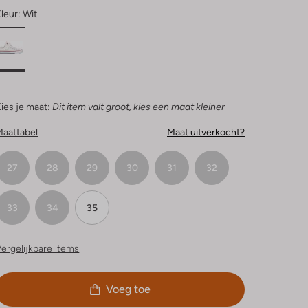
leur:
Wit
ies je maat:
Dit item valt groot, kies een maat kleiner
Maattabel
Maat uitverkocht?
27
28
29
30
31
32
33
34
35
ergelijkbare items
Voeg toe