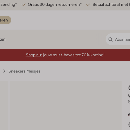
erzending*
Gratis 30 dagen retourneren*
Betaal achteraf met 
eren
ken
Shop nu:
jouw must-haves tot 70% korting!
s
Sneakers Meisjes