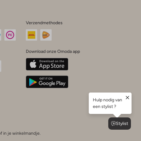
Verzendmethodes
Download onze Omoda app
oda
n
uTube
f in je winkelmandje.