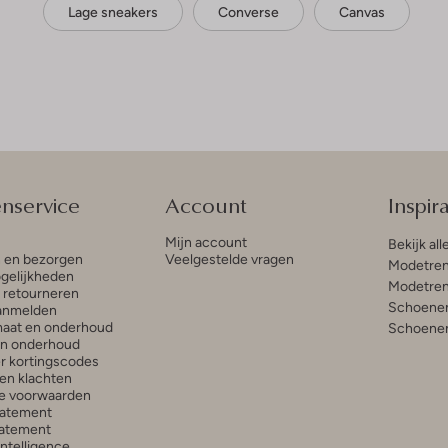
Lage sneakers
Converse
Canvas
enservice
Account
Inspira
Mijn account
Bekijk all
n en bezorgen
Veelgestelde vragen
Modetren
gelijkheden
Modetren
n retourneren
Schoenen
anmelden
aat en onderhoud
Schoenen
en onderhoud
r kortingscodes
en klachten
e voorwaarden
tatement
atement
 Intelligence