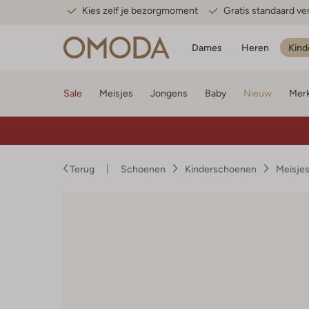
Kies zelf je bezorgmoment
Gratis standaard v
Dames
Heren
Kind
Sale
Meisjes
Jongens
Baby
Nieuw
Mer
Terug
Schoenen
Kinderschoenen
Meisje