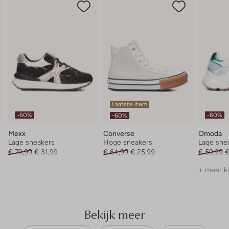
Laatste item
-60%
-60%
-60%
Mexx
Converse
Omoda
Lage sneakers
Hoge sneakers
Lage sne
€ 79,99
€ 31,99
€ 64,99
€ 25,99
€ 59,99
€
+ meer k
Bekijk meer