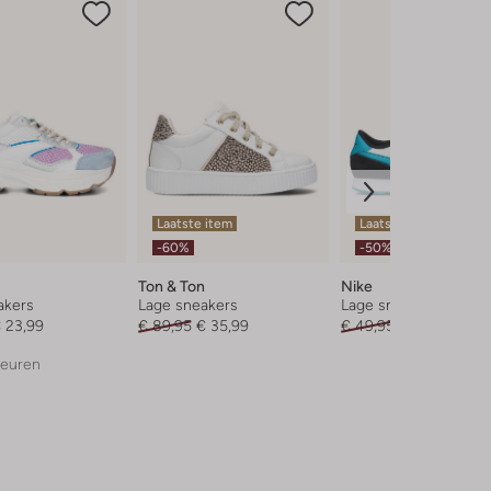
Laatste item
Laatste item
-60%
-50%
Ton & Ton
Nike
akers
Lage sneakers
Lage sneakers
 23,99
€ 89,95
€ 35,99
€ 49,95
€ 24,99
leuren