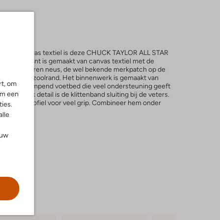
r in wit canvas textiel is deze CHUCK TAYLOR ALL STAR
e buitenkant is gemaakt van canvas textiel met de
ls de rubberen neus, de wel bekende merkpatch op de
chterop de zoolrand. Het binnenwerk is gemaakt van
rt, om
eembaar, dempend voetbed die veel ondersteuning geeft
om een
 Extra leuk detail is de klittenband sluiting bij de veters.
een grof profiel voor veel grip. Combineer hem onder
ies.
alle
ouw