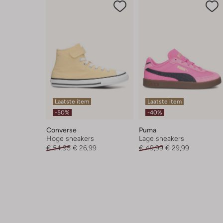
Laatste item
Laatste item
-50%
-40%
Converse
Puma
Hoge sneakers
Lage sneakers
€ 54,95
€ 26,99
€ 49,99
€ 29,99