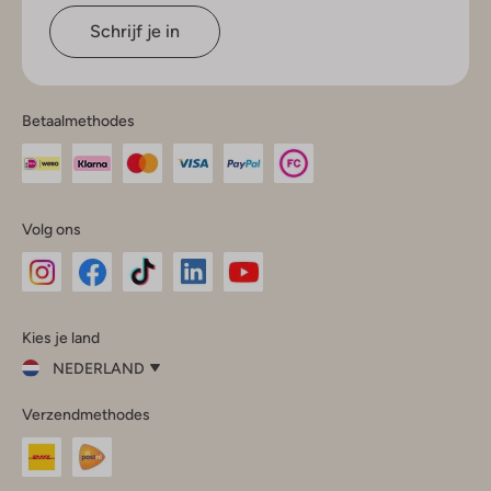
Schrijf je in
Betaalmethodes
Volg ons
Omoda
Omoda
Omoda
Omoda
Omoda
Kies je land
Instagram
Facebook
TikTok
LinkedIn
YouTube
NEDERLAND
Kies
Verzendmethodes
je
Sluit
land
Nederland