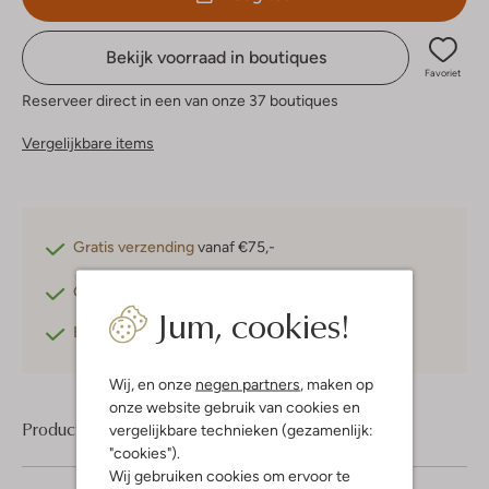
Bekijk voorraad in boutiques
Favoriet
Reserveer direct in een van onze 37 boutiques
Vergelijkbare items
Gratis verzending
vanaf €75,-
Gratis retourneren
binnen 30 dagen*
Jum, cookies!
Betaal achteraf
met Klarna
Wij, en onze
negen partners
, maken op
onze website gebruik van cookies en
Product informatie
vergelijkbare technieken (gezamenlijk:
"cookies").
Wij gebruiken cookies om ervoor te