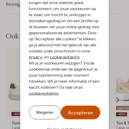
zorgen dat onze website goed
Bezorgen & retourneren
functioneert, om jouw voorkeuren op
te slaan, om inzicht te verkrijgen in
bezoekersgedrag en om een profiel op
te bouwen van jouw online gedrag voor
gepersonaliseerde advertenties. Door
Ook iets voor jou?
op "Accepteer alle cookies" te klikken,
ga je akkoord met het gebruik van alle
cookies zoals omschreven in onze
privacy-
en
cookieverklaring
.
Wil je je voorkeuren wijzigen? Via de
cookieknop onderaan de pagina kun je
jouw toestemming ieder moment
intrekken. Wil je meer informatie of een
klacht indienen? Ga naar onze
cookieverklaring
.
Laatste
Accepteren
Weigeren
-40%
-60%
-40%
Tommy Hilfiger
Vans
Ton & 
Lage sneakers
Lage sneakers
Lage s