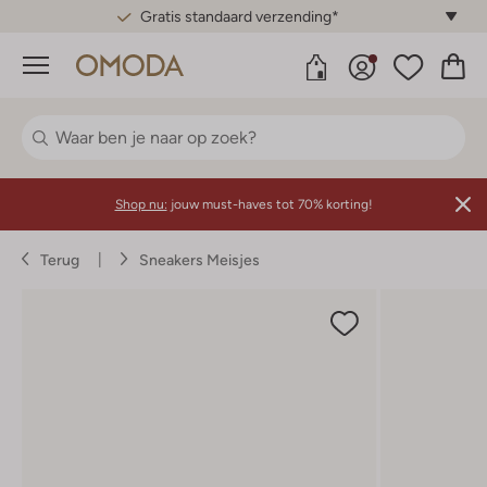
Gratis standaard verzending*
Menu
Shop nu:
jouw must-haves tot 70% korting!
Terug
Sneakers Meisjes