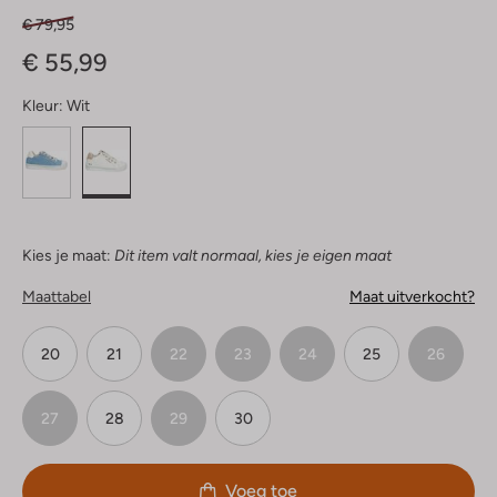
€ 79,95
€ 55,99
Kleur:
Wit
Kies je maat:
Dit item valt normaal, kies je eigen maat
Maattabel
Maat uitverkocht?
20
21
22
23
24
25
26
27
28
29
30
Voeg toe