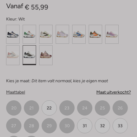
Vanaf
€ 55,99
Kleur:
Wit
Kies je maat:
Dit item valt normaal, kies je eigen maat
Maattabel
Maat uitverkocht?
20
21
22
23
24
25
26
27
28
29
30
31
32
33