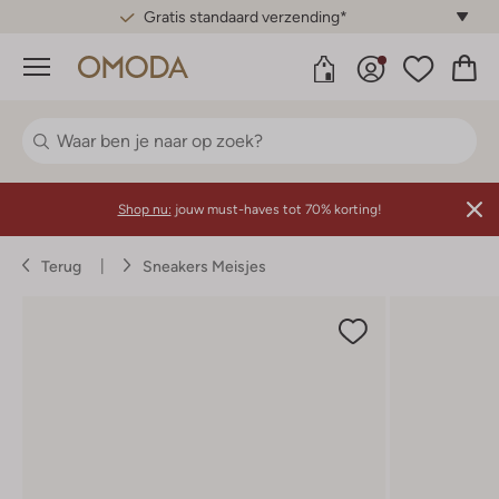
Gratis standaard verzending*
Menu
Shop nu:
jouw must-haves tot 70% korting!
Terug
Sneakers Meisjes