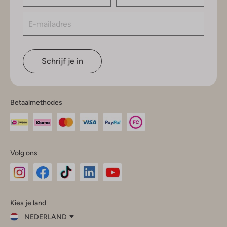
Schrijf je in
Betaalmethodes
Volg ons
Omoda
Omoda
Omoda
Omoda
Omoda
Kies je land
Instagram
Facebook
TikTok
LinkedIn
YouTube
NEDERLAND