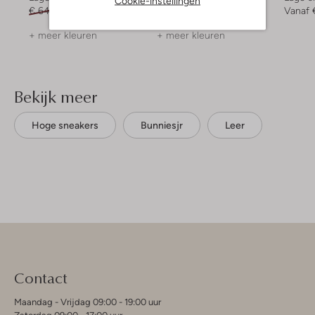
Cookie-instellingen
€ 64,99
€ 31,99
€ 44,99
€ 21,99
Vanaf
+ meer kleuren
+ meer kleuren
Bekijk meer
Hoge sneakers
Bunniesjr
Leer
Contact
Maandag - Vrijdag 09:00 - 19:00 uur