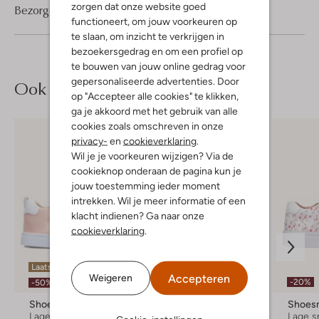
zorgen dat onze website goed
Bezorgen & retourneren
functioneert, om jouw voorkeuren op
te slaan, om inzicht te verkrijgen in
bezoekersgedrag en om een profiel op
te bouwen van jouw online gedrag voor
gepersonaliseerde advertenties. Door
Ook iets voor jou?
op "Accepteer alle cookies" te klikken,
ga je akkoord met het gebruik van alle
cookies zoals omschreven in onze
privacy-
en
cookieverklaring
.
Wil je je voorkeuren wijzigen? Via de
cookieknop onderaan de pagina kun je
jouw toestemming ieder moment
intrekken. Wil je meer informatie of een
klacht indienen? Ga naar onze
cookieverklaring
.
Laatste maten
Accepteren
Weigeren
-50%
-20%
-50%
Shoesme
Converse
Shoes
Lage sneakers
Lage sneakers
Lage s