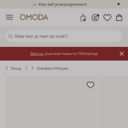
Gratis standaard verzending*
Menu
Shop nu:
jouw must-haves tot 70% korting!
Terug
Sneakers Meisjes