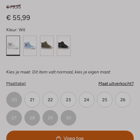
€ 79,95
€ 55,99
Kleur:
Wit
Kies je maat:
Dit item valt normaal, kies je eigen maat
Maattabel
Maat uitverkocht?
20
21
22
23
24
25
26
27
28
29
30
Voeg toe