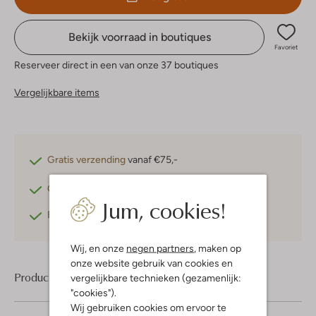
Bekijk voorraad in boutiques
Favoriet
Reserveer direct in een van onze 37 boutiques
Vergelijkbare items
Gratis verzending
vanaf €75,-
Gratis retourneren
binnen 30 dagen*
Jum, cookies!
Betaal achteraf
met Klarna
Wij, en onze
negen partners
, maken op
onze website gebruik van cookies en
Product informatie
vergelijkbare technieken (gezamenlijk:
"cookies").
Wij gebruiken cookies om ervoor te