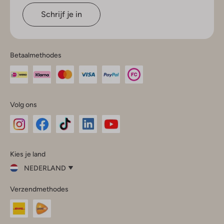
Schrijf je in
Betaalmethodes
Volg ons
Omoda
Omoda
Omoda
Omoda
Omoda
Kies je land
Instagram
Facebook
TikTok
LinkedIn
YouTube
NEDERLAND
Kies
Verzendmethodes
je
Sluit
land
Nederland