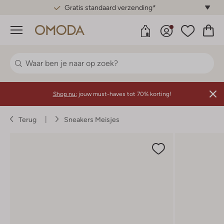
Gratis standaard verzending*
Menu
Shop nu:
jouw must-haves tot 70% korting!
Terug
Sneakers Meisjes