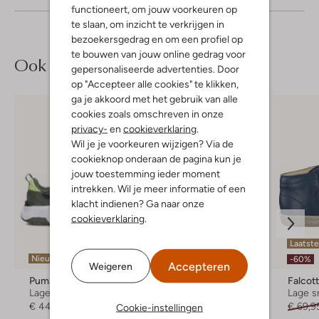
functioneert, om jouw voorkeuren op
te slaan, om inzicht te verkrijgen in
bezoekersgedrag en om een profiel op
te bouwen van jouw online gedrag voor
Ook iets voor jou?
gepersonaliseerde advertenties. Door
op "Accepteer alle cookies" te klikken,
ga je akkoord met het gebruik van alle
cookies zoals omschreven in onze
privacy-
en
cookieverklaring
.
Wil je je voorkeuren wijzigen? Via de
cookieknop onderaan de pagina kun je
jouw toestemming ieder moment
intrekken. Wil je meer informatie of een
klacht indienen? Ga naar onze
cookieverklaring
.
Laatst
Nieuw
-30%
-60%
Accepteren
Weigeren
Puma
Develab
Falcot
Lage sneakers
Hoge sneakers
Lage s
€ 44,99
€ 59,95
€ 41,99
€ 69,9
Cookie-instellingen