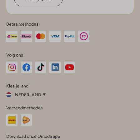
Betaalmethodes
Volg ons
Omoda
Omoda
Omoda
Omoda
Omoda
Kies je land
Instagram
Facebook
TikTok
LinkedIn
YouTube
NEDERLAND
Kies
Verzendmethodes
je
Sluit
land
Nederland
België
(Nederlands)
Download onze Omoda app