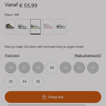
Vanaf
€ 55,99
Kleur:
Wit
Kies je maat:
Dit item valt normaal, kies je eigen maat
Maattabel
Maat uitverkocht?
26
27
28
29
30
31
32
33
34
35
Voeg toe