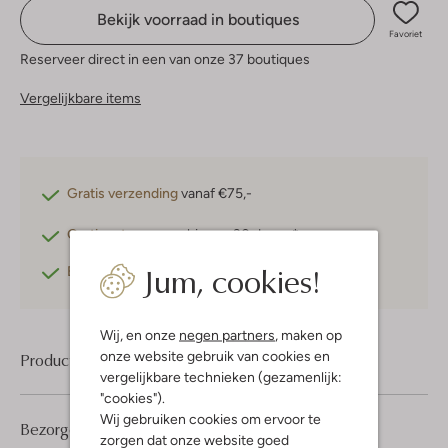
Bekijk voorraad in boutiques
Favoriet
Reserveer direct in een van onze 37 boutiques
Vergelijkbare items
Gratis verzending
vanaf €75,-
Gratis retourneren
binnen 30 dagen*
Jum, cookies!
Betaal achteraf
met Klarna
Wij, en onze
negen partners
, maken op
onze website gebruik van cookies en
Product informatie
vergelijkbare technieken (gezamenlijk:
"cookies").
Wij gebruiken cookies om ervoor te
Bezorgen & retourneren
zorgen dat onze website goed