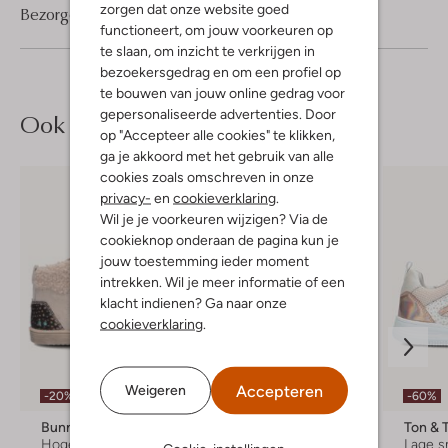
zorgen dat onze website goed
Bezorgen & retourneren
functioneert, om jouw voorkeuren op
te slaan, om inzicht te verkrijgen in
bezoekersgedrag en om een profiel op
te bouwen van jouw online gedrag voor
gepersonaliseerde advertenties. Door
Ook iets voor jou?
op "Accepteer alle cookies" te klikken,
ga je akkoord met het gebruik van alle
cookies zoals omschreven in onze
privacy-
en
cookieverklaring
.
Wil je je voorkeuren wijzigen? Via de
cookieknop onderaan de pagina kun je
jouw toestemming ieder moment
intrekken. Wil je meer informatie of een
klacht indienen? Ga naar onze
cookieverklaring
.
Accepteren
Weigeren
-20%
-40%
-60%
Bunniesjr
Bunniesjr
Ton & 
Hoge sneakers
Lage sneakers
Lage s