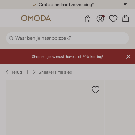
Gratis standaard verzending*
Menu
Shop nu:
jouw must-haves tot 70% korting!
Terug
Sneakers Meisjes