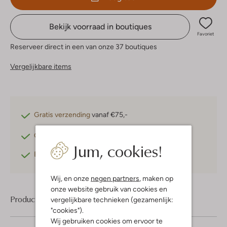
Bekijk voorraad in boutiques
Favoriet
Reserveer direct in een van onze 37 boutiques
Vergelijkbare items
Gratis verzending
vanaf €75,-
Gratis retourneren
binnen 30 dagen*
Jum, cookies!
Betaal achteraf
met Klarna
Wij, en onze
negen partners
, maken op
onze website gebruik van cookies en
Product informatie
vergelijkbare technieken (gezamenlijk:
"cookies").
Wij gebruiken cookies om ervoor te