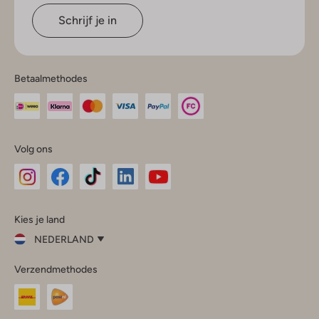
Schrijf je in
Betaalmethodes
Volg ons
Omoda
Omoda
Omoda
Omoda
Omoda
Kies je land
Instagram
Facebook
TikTok
LinkedIn
YouTube
NEDERLAND
Kies
Verzendmethodes
je
Sluit
land
Nederland