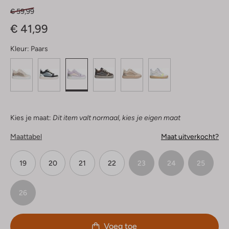
€ 59,99
€ 41,99
Kleur:
Paars
Kies je maat:
Dit item valt normaal, kies je eigen maat
Maattabel
Maat uitverkocht?
19
20
21
22
23
24
25
26
Voeg toe