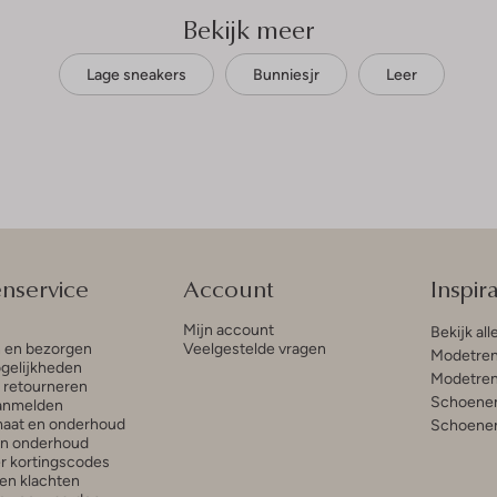
Bekijk meer
Lage sneakers
Bunniesjr
Leer
enservice
Account
Inspira
Mijn account
Bekijk all
n en bezorgen
Veelgestelde vragen
Modetren
gelijkheden
Modetren
n retourneren
Schoenen
anmelden
aat en onderhoud
Schoenen
en onderhoud
r kortingscodes
en klachten