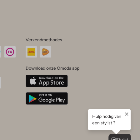
Verzendmethodes
Download onze Omoda app
oda
n
uTube