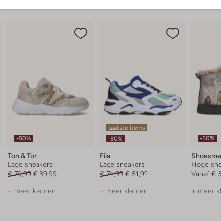
Laatste items
-50%
-50%
-30%
Ton & Ton
Fila
Shoesme
Lage sneakers
Lage sneakers
Hoge sne
€ 79,99
€ 39,99
€ 74,99
€ 51,99
Vanaf
€ 
+ meer kleuren
+ meer kleuren
+ meer k