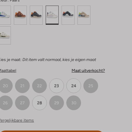
leur:
Paars
ies je maat:
Dit item valt normaal, kies je eigen maat
Maattabel
Maat uitverkocht?
20
21
22
23
24
25
26
27
28
29
30
ergelijkbare items