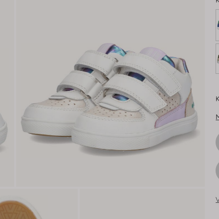
K
K
V