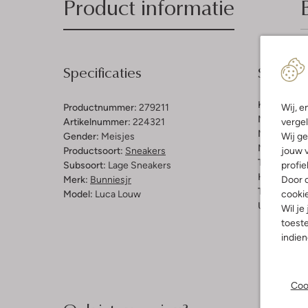
Product informatie
Specificaties
Samenst
Kleur:
Paar
Wij, e
Productnummer:
279211
Materiaal b
vergel
Artikelnummer:
224321
Materiaal b
Wij ge
Gender:
Meisjes
Materiaal zo
jouw v
Productsoort:
Sneakers
Type sluitin
profie
Subsoort:
Lage Sneakers
Hakvorm:
P
Door o
Merk:
Bunniesjr
Type neus:
cooki
Model:
Luca Louw
Uitneembaa
Wil je
toeste
indie
Coo