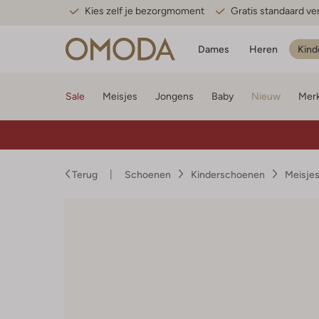
Kies zelf je bezorgmoment
Gratis standaard v
Dames
Heren
Kind
Sale
Meisjes
Jongens
Baby
Nieuw
Mer
Terug
Schoenen
Kinderschoenen
Meisje