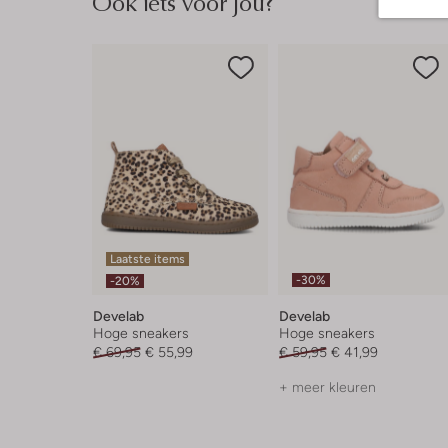
Ook iets voor jou?
Laatste items
-30%
-20%
Develab
Develab
Hoge sneakers
Hoge sneakers
€ 69,95
€ 55,99
€ 59,95
€ 41,99
+ meer kleuren