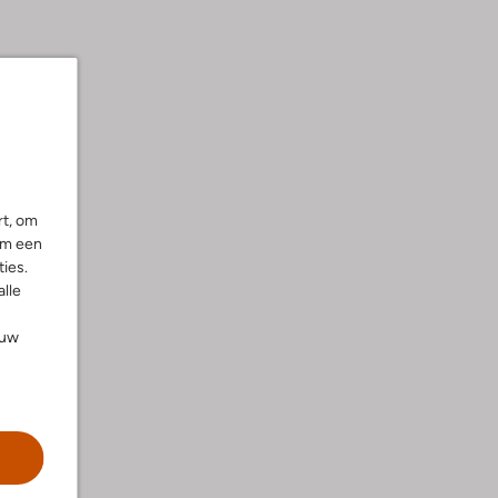
rt, om
om een
ies.
alle
ouw