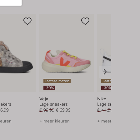
Laatste maten
Laatste item
-30%
-30%
Veja
Nike
akers
Lage sneakers
Lage sneakers
36,99
€ 99,99
€ 69,99
€ 44,99
€ 30,99
leuren
+ meer kleuren
+ meer kleuren