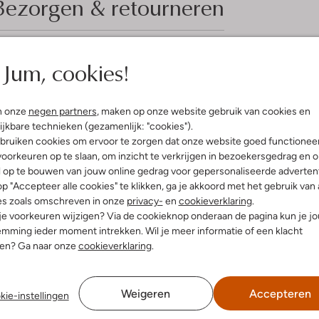
Bezorgen & retourneren
Jum, cookies!
elling & Pasvorm
s
n onze
negen partners
, maken op onze website gebruik van cookies en
uitenkant:
Leer
ijkbare technieken (gezamenlijk: "cookies").
innenkant:
Katoen
bruiken cookies om ervoor te zorgen dat onze website goed functionee
ol:
Rubber
oorkeuren op te slaan, om inzicht te verkrijgen in bezoekersgedrag en 
g:
Klittenband
l op te bouwen van jouw online gedrag voor gepersonaliseerde advertent
latte Zool
p "Accepteer alle cookies" te klikken, ga je akkoord met het gebruik van 
Ronde Neus
es zoals omschreven in onze
privacy-
en
cookieverklaring
.
r voetbed:
Ja
 je voorkeuren wijzigen? Via de cookieknop onderaan de pagina kun je j
mming ieder moment intrekken. Wil je meer informatie of een klacht
nen? Ga naar onze
cookieverklaring
.
Weigeren
Accepteren
kie-instellingen