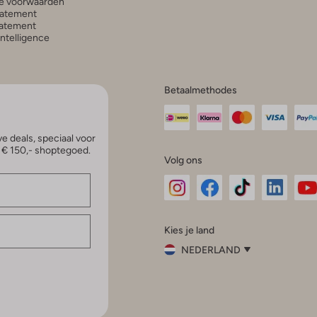
e voorwaarden
tatement
atement
 Intelligence
Betaalmethodes
e deals, speciaal voor
p € 150,- shoptegoed.
Volg ons
Omoda
Omoda
Omoda
Omoda
Om
Kies je land
Instagram
Facebook
TikTok
LinkedI
Yo
NEDERLAND
Kies
je
Sluit
land
Nederland