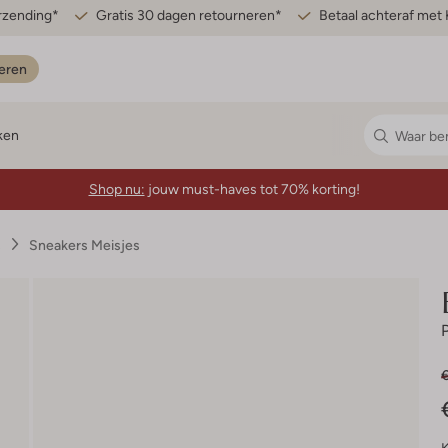
erzending*
Gratis 30 dagen retourneren*
Betaal achteraf met 
eren
ken
Shop nu:
jouw must-haves tot 70% korting!
s
Sneakers Meisjes