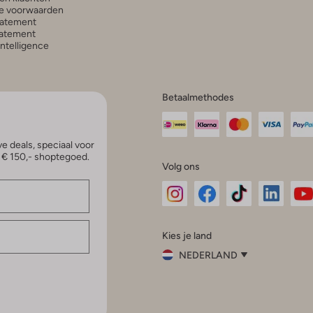
e voorwaarden
tatement
atement
 Intelligence
Betaalmethodes
e deals, speciaal voor
p € 150,- shoptegoed.
Volg ons
Omoda
Omoda
Omoda
Omoda
Om
Kies je land
Instagram
Facebook
TikTok
LinkedI
Yo
NEDERLAND
Kies
je
Sluit
land