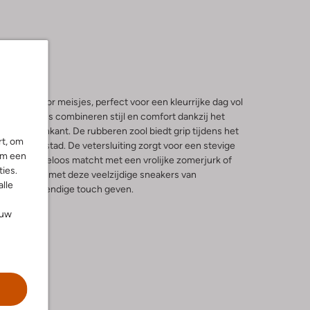
akers voor meisjes, perfect voor een kleurrijke dag vol
 ronde neus combineren stijl en comfort dankzij het
en binnenkant. De rubberen zool biedt grip tijdens het
rt, om
ng door de stad. De vetersluiting zorgt voor een stevige
om een
e look moeiteloos matcht met een vrolijke zomerjurk of
ies.
dame stralen met deze veelzijdige sneakers van
alle
risse en levendige touch geven.
ouw