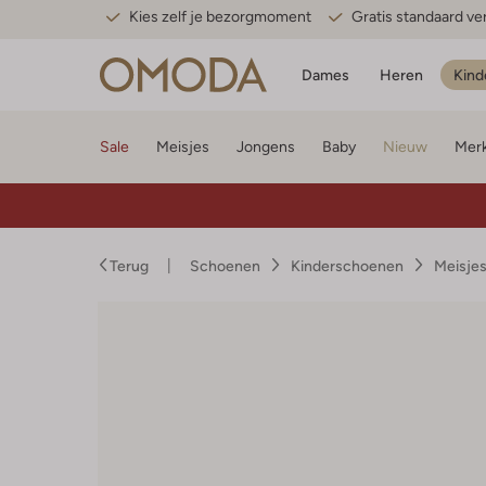
Kies zelf je bezorgmoment
Gratis standaard v
Dames
Heren
Kind
Sale
Meisjes
Jongens
Baby
Nieuw
Mer
Terug
Schoenen
Kinderschoenen
Meisje