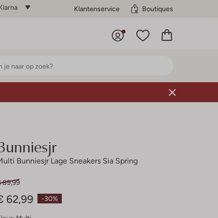
Klarna
Klantenservice
Boutiques
Bunniesjr
Multi Bunniesjr Lage Sneakers Sia Spring
€ 89,99
€ 62,99
-30%