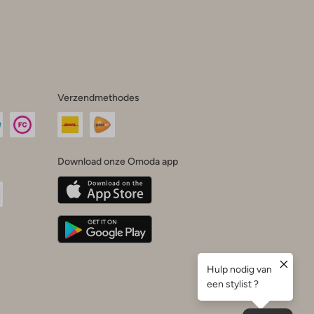
Verzendmethodes
Download onze Omoda app
oda
n
uTube