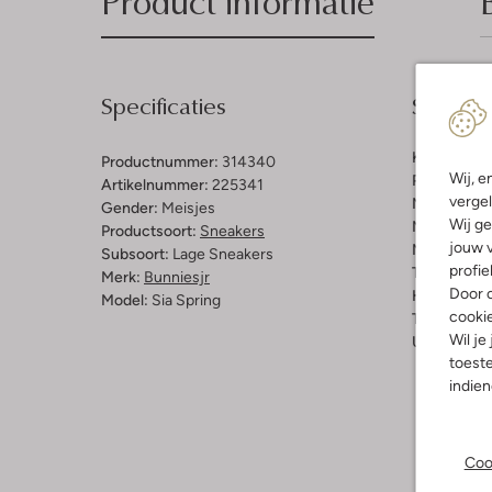
Product informatie
Specificaties
Samenst
Kleur:
Multi
Productnummer:
314340
Wij, e
Print:
Glitte
Artikelnummer:
225341
vergel
Materiaal b
Gender:
Meisjes
Wij ge
Materiaal b
Productsoort:
Sneakers
jouw v
Materiaal zo
Subsoort:
Lage Sneakers
profie
Type sluitin
Merk:
Bunniesjr
Door o
Hakvorm:
P
Model:
Sia Spring
cooki
Type neus:
Wil je
Uitneembaa
toeste
indie
Coo