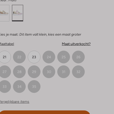
leur:
Multi
ies je maat:
Dit item valt klein, kies een maat groter
Maattabel
Maat uitverkocht?
21
22
23
24
25
26
27
28
29
30
31
32
33
34
35
ergelijkbare items