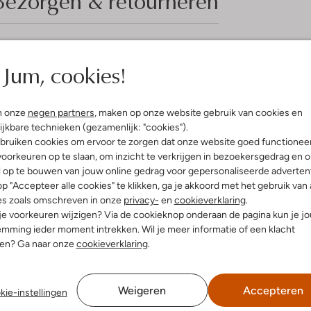
Bezorgen & retourneren
elling & Pasvorm
Omschrijving
Jum, cookies!
Ontdek de speelse SIA SPRING sne
n onze
negen partners
, maken op onze website gebruik van cookies en
r
avontuur. Deze lage sneakers met
ijkbare technieken (gezamenlijk: "cookies").
uitenkant:
Suède
uitneembare voetbed en de katoen
bruiken cookies om ervoor te zorgen dat onze website goed functionee
innenkant:
Katoen
spelen in het park of een wandeli
oorkeuren op te slaan, om inzicht te verkrijgen in bezoekersgedrag en 
ol:
Rubber
pasvorm, terwijl de multi-kleurig
l op te bouwen van jouw online gedrag voor gepersonaliseerde advertent
g:
Klittenband
een stoere jeans. Laat je kleine 
p "Accepteer alle cookies" te klikken, ga je akkoord met het gebruik van 
latte Zool
BUNNIESJR, die elke outfit een f
es zoals omschreven in onze
privacy-
en
cookieverklaring
.
Ronde Neus
 je voorkeuren wijzigen? Via de cookieknop onderaan de pagina kun je j
r voetbed:
Ja
mming ieder moment intrekken. Wil je meer informatie of een klacht
nen? Ga naar onze
cookieverklaring
.
Weigeren
Accepteren
kie-instellingen