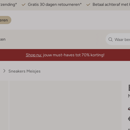
erzending*
Gratis 30 dagen retourneren*
Betaal achteraf met 
eren
ken
Shop nu:
jouw must-haves tot 70% korting!
s
Sneakers Meisjes