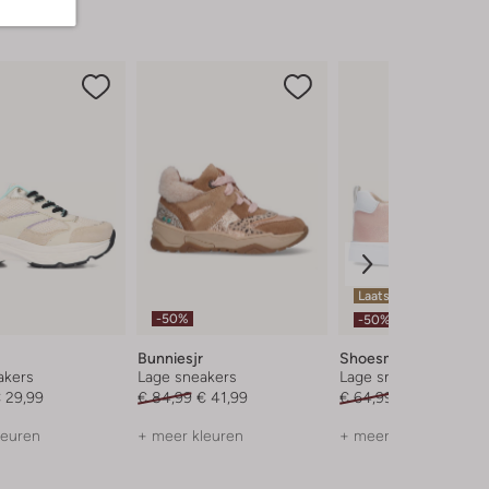
Laatste maten
-50%
-50%
Bunniesjr
Shoesme
akers
Lage sneakers
Lage sneakers
 29,99
€ 84,99
€ 41,99
€ 64,99
€ 31,99
leuren
+ meer kleuren
+ meer kleuren