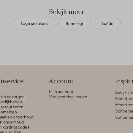
Bekijk meer
Lage sneakers
Bunniesjr
Suède
enservice
Account
Inspira
Mijn account
Bekijk all
n en bezorgen
Veelgestelde vragen
Modetren
gelijkheden
Modetren
n retourneren
Schoenen
anmelden
aat en onderhoud
Schoenen
en onderhoud
r kortingscodes
en klachten