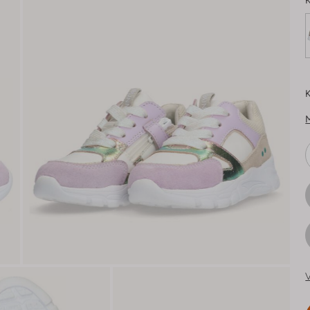
K
K
V