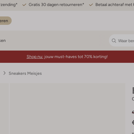
erzending*
Gratis 30 dagen retourneren*
Betaal achteraf met 
eren
ken
Shop nu:
jouw must-haves tot 70% korting!
s
Sneakers Meisjes