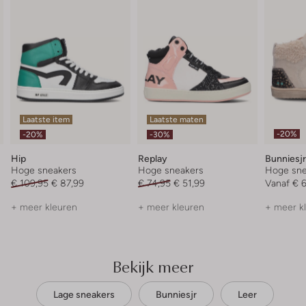
Laatste item
Laatste maten
-20%
-20%
-30%
Hip
Replay
Bunniesjr
Hoge sneakers
Hoge sneakers
Hoge sne
€ 109,95
€ 87,99
€ 74,95
€ 51,99
Vanaf
€ 
+ meer kleuren
+ meer kleuren
+ meer k
Bekijk meer
Lage sneakers
Bunniesjr
Leer