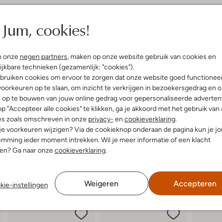
elling & Pasvorm
Jum, cookies!
n
uitenkant:
Leer
n onze
negen partners
, maken op onze website gebruik van cookies en
innenkant:
Leer
ijkbare technieken (gezamenlijk: "cookies").
ol:
Rubber
bruiken cookies om ervoor te zorgen dat onze website goed functionee
g:
Klittenband
oorkeuren op te slaan, om inzicht te verkrijgen in bezoekersgedrag en 
r voetbed:
Ja
l op te bouwen van jouw online gedrag voor gepersonaliseerde advertent
p "Accepteer alle cookies" te klikken, ga je akkoord met het gebruik van 
es zoals omschreven in onze
privacy-
en
cookieverklaring
.
 je voorkeuren wijzigen? Via de cookieknop onderaan de pagina kun je j
mming ieder moment intrekken. Wil je meer informatie of een klacht
nen? Ga naar onze
cookieverklaring
.
Weigeren
Accepteren
kie-instellingen