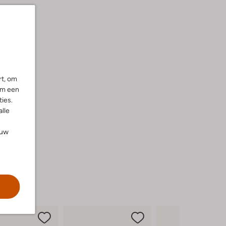
rt, om
om een
ies.
alle
ouw