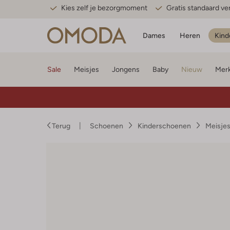
Kies zelf je bezorgmoment
Gratis standaard v
Dames
Heren
Kind
Sale
Meisjes
Jongens
Baby
Nieuw
Mer
Terug
Schoenen
Kinderschoenen
Meisje