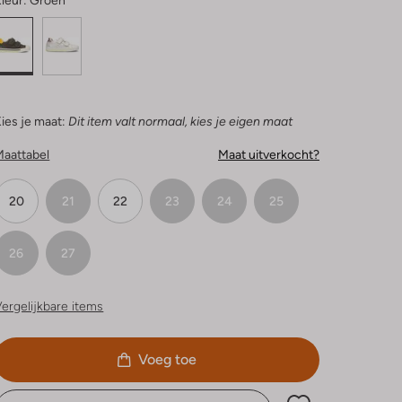
leur:
Groen
ies je maat:
Dit item valt normaal, kies je eigen maat
Maattabel
Maat uitverkocht?
20
21
22
23
24
25
26
27
ergelijkbare items
Voeg toe