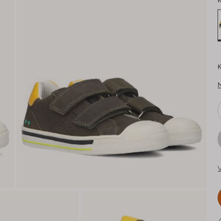
K
K
V