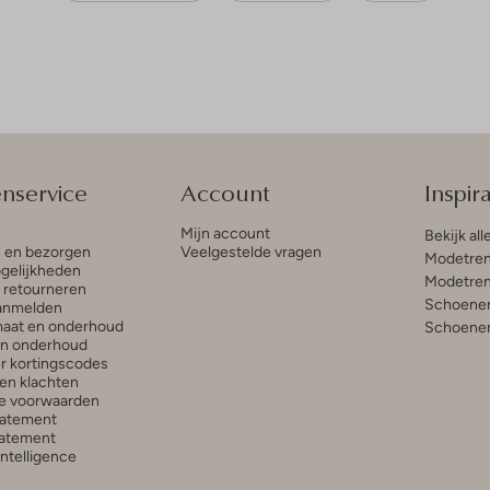
enservice
Account
Inspira
Mijn account
Bekijk all
n en bezorgen
Veelgestelde vragen
Modetren
gelijkheden
Modetren
n retourneren
Schoenen
anmelden
aat en onderhoud
Schoenen
en onderhoud
r kortingscodes
en klachten
e voorwaarden
tatement
atement
 Intelligence