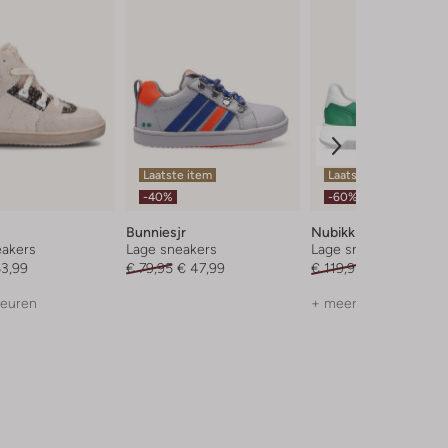
Laatste item
Laatste maten
-40%
-60%
Bunniesjr
Nubikk
akers
Lage sneakers
Lage sneakers
63,99
€ 79,95
€ 47,99
€ 119,95
€ 47,99
leuren
+ meer kleuren