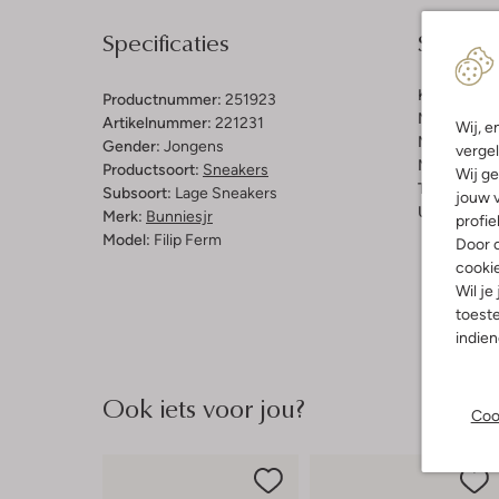
Specificaties
Samenst
Kleur:
Groe
Productnummer:
251923
Materiaal b
Artikelnummer:
221231
Wij, e
Materiaal b
Gender:
Jongens
vergel
Materiaal zo
Productsoort:
Sneakers
Wij ge
Type sluitin
Subsoort:
Lage Sneakers
jouw v
Uitneembaa
Merk:
Bunniesjr
profie
Model:
Filip Ferm
Door o
cooki
Wil je
toeste
indie
Ook iets voor jou?
Coo