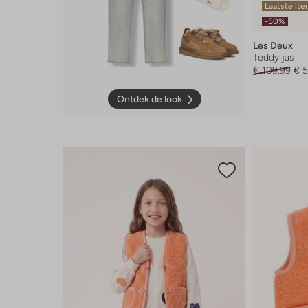
Laatste it
-50%
Les Deux
Teddy jas
€ 109,99
€ 
Ontdek de look