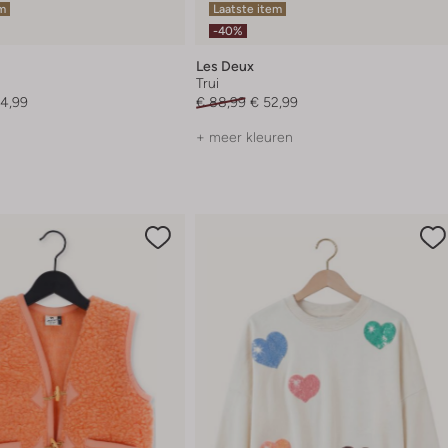
em
Laatste item
-40%
Les Deux
Trui
54,99
€ 88,99
€ 52,99
+ meer kleuren