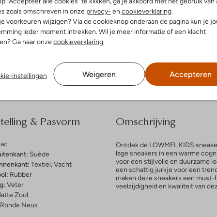
p "Accepteer alle cookies" te klikken, ga je akkoord met het gebruik van 
es zoals omschreven in onze
privacy-
en
cookieverklaring
.
 je voorkeuren wijzigen? Via de cookieknop onderaan de pagina kun je j
dek de look
Ontdek de look
mming ieder moment intrekken. Wil je meer informatie of een klacht
nen? Ga naar onze
cookieverklaring
.
Bezorgen & retourneren
Weigeren
Accepteren
kie-instellingen
elling & Pasvorm
Omschrijving
ac
Ontdek de LOWMEL KIDS sneakers
lage sneakers in een warme cogna
uitenkant:
Suède
voor een stijlvolle en duurzame 
innenkant:
Textiel, Vacht
een schattig jurkje voor een tren
ol:
Rubber
maken deze sneakers een must-hav
g:
Veter
veelzijdigheid en kwaliteit van d
latte Zool
Ronde Neus