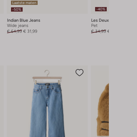
Laatste maten
-40%
-50%
Indian Blue Jeans
Les Deux
Wide jeans
Pet
€ 64,99
€ 31,99
€ 34,99
€ 20,99