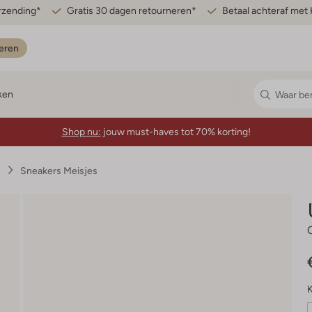
erzending*
Gratis 30 dagen retourneren*
Betaal achteraf met 
eren
ken
Shop nu:
jouw must-haves tot 70% korting!
s
Sneakers Meisjes
K