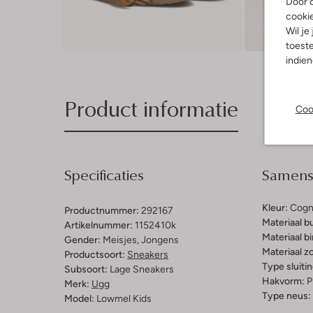
Door o
cooki
Wil je
Ont
toeste
indie
Product informatie
Coo
Specificaties
Samenst
Kleur:
Cogn
Productnummer:
292167
Materiaal b
Artikelnummer:
1152410k
Materiaal b
Gender:
Meisjes, Jongens
Materiaal zo
Productsoort:
Sneakers
Type sluitin
Subsoort:
Lage Sneakers
Hakvorm:
P
Merk:
Ugg
Type neus:
Model:
Lowmel Kids