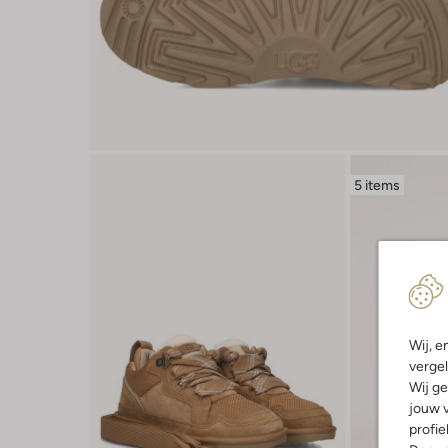
5 items
Wij, e
vergel
Wij ge
jouw v
profie