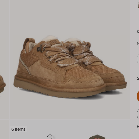
K
V
R
6 items