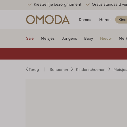
Kies zelf je bezorgmoment
Gratis standaard v
Dames
Heren
Kind
Sale
Meisjes
Jongens
Baby
Nieuw
Mer
Terug
Schoenen
Kinderschoenen
Meisje