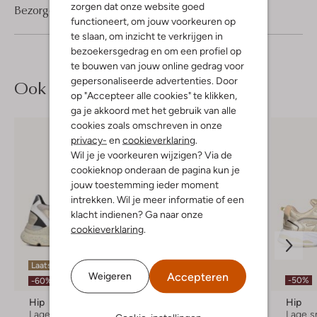
zorgen dat onze website goed
Bezorgen & retourneren
functioneert, om jouw voorkeuren op
te slaan, om inzicht te verkrijgen in
bezoekersgedrag en om een profiel op
te bouwen van jouw online gedrag voor
gepersonaliseerde advertenties. Door
Ook iets voor jou?
op "Accepteer alle cookies" te klikken,
ga je akkoord met het gebruik van alle
cookies zoals omschreven in onze
privacy-
en
cookieverklaring
.
Wil je je voorkeuren wijzigen? Via de
cookieknop onderaan de pagina kun je
jouw toestemming ieder moment
intrekken. Wil je meer informatie of een
klacht indienen? Ga naar onze
cookieverklaring
.
Laatste item
Laatste items
Accepteren
Weigeren
-50%
-60%
-60%
Hip
Hip
Hip
Lage sneakers
Lage sneakers
Lage s