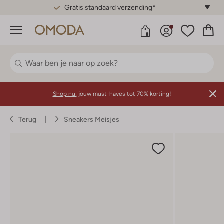
Gratis standaard verzending*
Menu
Shop nu:
jouw must-haves tot 70% korting!
Terug
Sneakers Meisjes