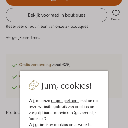
Bekijk voorraad in boutiques
Favoriet
Reserveer direct in een van onze 37 boutiques
Vergelijkbare items
Gratis verzending
vanaf €75,-
Gratis retourneren
binnen 30 dagen*
Jum, cookies!
Betaal achteraf
met Klarna
Wij, en onze
negen partners
, maken op
onze website gebruik van cookies en
Product informatie
vergelijkbare technieken (gezamenlijk:
"cookies").
Wij gebruiken cookies om ervoor te