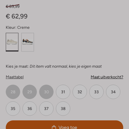
€ 89,99
€ 62,99
Kleur:
Creme
Kies je maat:
Dit item valt normaal, kies je eigen maat
Maattabel
Maat uitverkocht?
28
29
30
31
32
33
34
35
36
37
38
Voeg toe