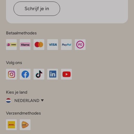
Schrijf je in
Betaalmethodes
Volg ons
Omoda
Omoda
Omoda
Omoda
Omoda
Kies je land
Instagram
Facebook
TikTok
LinkedIn
YouTube
NEDERLAND
Kies
Verzendmethodes
je
Sluit
land
Nederland