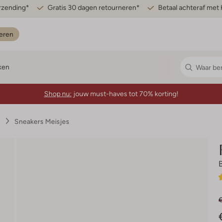
erzending*
Gratis 30 dagen retourneren*
Betaal achteraf met 
eren
ken
Shop nu:
jouw must-haves tot 70% korting!
s
Sneakers Meisjes