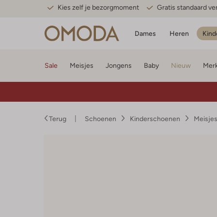
Kies zelf je bezorgmoment
Gratis standaard v
Dames
Heren
Kind
Sale
Meisjes
Jongens
Baby
Nieuw
Mer
Terug
Schoenen
Kinderschoenen
Meisje