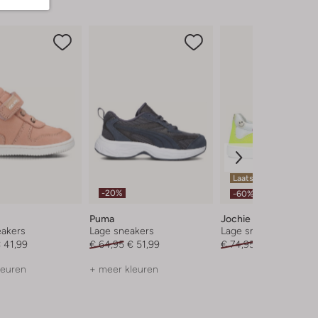
Laatste items
-20%
-60%
Puma
Jochie & Freaks
akers
Lage sneakers
Lage sneakers
 41,99
€ 64,95
€ 51,99
€ 74,95
€ 29,99
leuren
+ meer kleuren