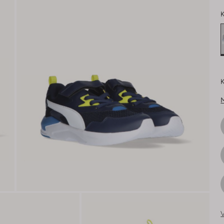
K
K
V