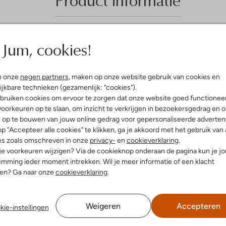
Jum, cookies!
5
(5)
(5)
S
 2023
door Robin
02 augustus 2021
door Leonie
n onze
negen partners
, maken op onze website gebruik van cookies en
ijkbare technieken (gezamenlijk: "cookies").
t
 schoenen
Sportschoen
bruiken cookies om ervoor te zorgen dat onze website goed functionee
e
schoenen voor de kleine
Prima schoenen voor kinderen,
oorkeuren op te slaan, om inzicht te verkrijgen in bezoekersgedrag en 
 overal bij passen
goed schoon en mooi te houden.
r
l op te bouwen van jouw online gedrag voor gepersonaliseerde advertent
Zijn ook geen zware schoenen du
p "Accepteer alle cookies" te klikken, ga je akkoord met het gebruik van 
r
prima voor kinderen
es zoals omschreven in onze
privacy-
en
cookieverklaring
.
e
 je voorkeuren wijzigen? Via de cookieknop onderaan de pagina kun je j
n
mming ieder moment intrekken. Wil je meer informatie of een klacht
nen? Ga naar onze
cookieverklaring
.
Weigeren
Accepteren
kie-instellingen