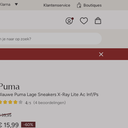
Klarna
Klantenservice
Boutiques
Puma
Blauwe Puma Lage Sneakers X-Ray Lite Ac Inf/ps
4
4
4
/5
(4 beoordelingen)
Sterren
€ 39,95
€ 15,99
-60%