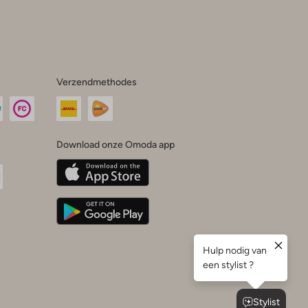
Verzendmethodes
Download onze Omoda app
oda
n
uTube