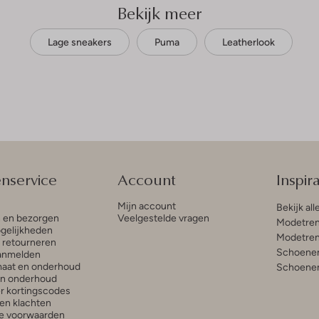
Bekijk meer
Lage sneakers
Puma
Leatherlook
enservice
Account
Inspira
Mijn account
Bekijk all
n en bezorgen
Veelgestelde vragen
Modetren
gelijkheden
Modetren
n retourneren
Schoenen
anmelden
aat en onderhoud
Schoenen
en onderhoud
r kortingscodes
en klachten
e voorwaarden