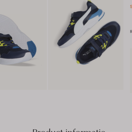
S
R
Product informatie