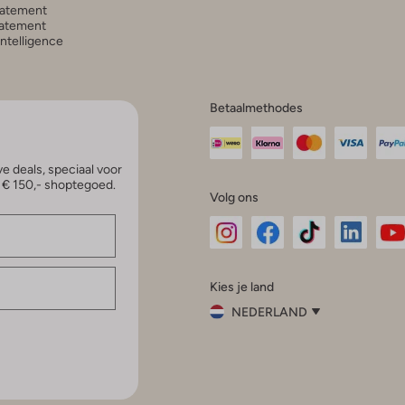
tatement
atement
 Intelligence
Betaalmethodes
e deals, speciaal voor
p € 150,- shoptegoed.
Volg ons
Omoda
Omoda
Omoda
Omoda
Om
Kies je land
Instagram
Facebook
TikTok
LinkedI
Yo
NEDERLAND
Kies
je
Sluit
land
Nederland