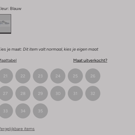
leur:
Blauw
ies je maat:
Dit item valt normaal, kies je eigen maat
Maattabel
Maat uitverkocht?
21
22
23
24
25
26
27
28
29
30
31
32
33
34
35
ergelijkbare items