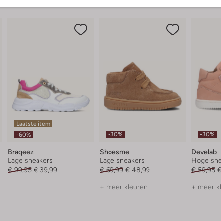
Laatste item
-30%
-30%
-60%
Braqeez
Shoesme
Develab
Lage sneakers
Lage sneakers
Hoge sne
€ 99,95
€ 39,99
€ 69,99
€ 48,99
€ 59,95
€
+ meer kleuren
+ meer k