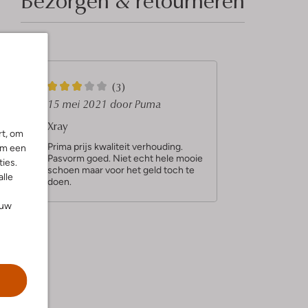
3
(3)
S
15 mei 2021
door Puma
t
Xray
rt, om
e
Prima prijs kwaliteit verhouding.
om een
Pasvorm goed. Niet echt hele mooie
r
ies.
s
schoen maar voor het geld toch te
alle
r
doen.
e
ouw
n