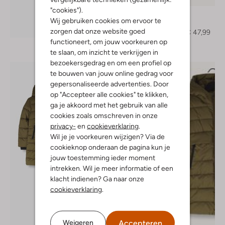
"cookies").
Retour
Wij gebruiken cookies om ervoor te
Jack
Ontdek de look
zorgen dat onze website goed
€ 79,95
€ 47,99
functioneert, om jouw voorkeuren op
te slaan, om inzicht te verkrijgen in
bezoekersgedrag en om een profiel op
te bouwen van jouw online gedrag voor
gepersonaliseerde advertenties. Door
op "Accepteer alle cookies" te klikken,
ga je akkoord met het gebruik van alle
cookies zoals omschreven in onze
privacy-
en
cookieverklaring
.
Wil je je voorkeuren wijzigen? Via de
cookieknop onderaan de pagina kun je
jouw toestemming ieder moment
intrekken. Wil je meer informatie of een
klacht indienen? Ga naar onze
cookieverklaring
.
Accepteren
Weigeren