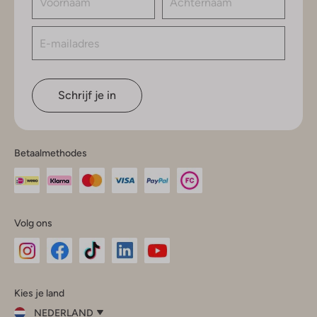
Schrijf je in
Betaalmethodes
Volg ons
Omoda
Omoda
Omoda
Omoda
Omoda
Kies je land
Instagram
Facebook
TikTok
LinkedIn
YouTube
NEDERLAND