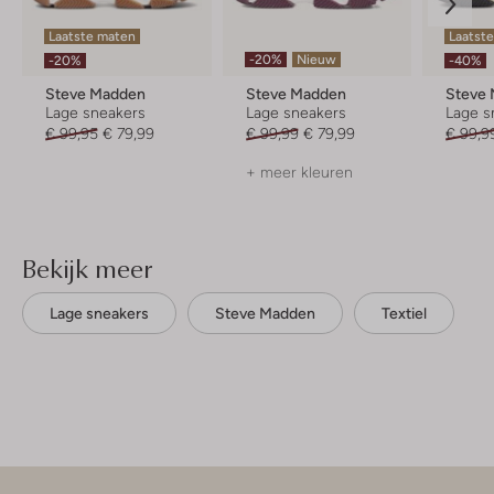
Laatste maten
Laatst
-20%
Nieuw
-20%
-40%
Steve Madden
Steve Madden
Steve
Lage sneakers
Lage sneakers
Lage s
€ 99,95
€ 79,99
€ 99,99
€ 79,99
€ 99,9
+ meer kleuren
Bekijk meer
Lage sneakers
Steve Madden
Textiel