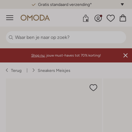
Gratis standaard verzending*
Menu
Shop nu:
jouw must-haves tot 70% korting!
Terug
Sneakers Meisjes