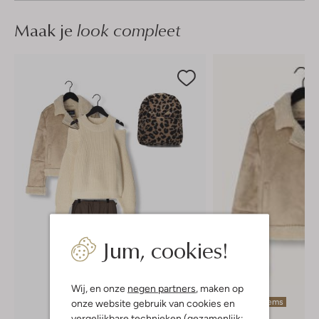
Maak je
look compleet
Jum, cookies!
Wij, en onze
negen partners
, maken op
Laatste items
onze website gebruik van cookies en
vergelijkbare technieken (gezamenlijk:
-40%