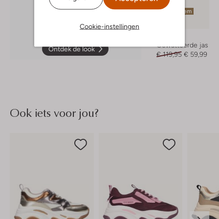
Laatste item
-50%
Cookie-instellingen
Vingino
Gewatteerde jas
Ontdek de look
€ 119,95
€ 59,99
Ook iets voor jou?