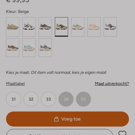
Kleur:
Beige
Kies je maat:
Dit item valt normaal, kies je eigen maat
Maattabel
Maat uitverkocht?
31
32
33
34
35
Voeg toe