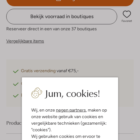
Bekijk voorraad in boutiques
Favoriet
Reserveer direct in een van onze 37 boutiques
Vergelijkbare items
Gratis verzending
vanaf €75,-
Gratis retourneren
binnen 30 dagen*
Jum, cookies!
Betaal achteraf
met Klarna
Wij, en onze
negen partners
, maken op
onze website gebruik van cookies en
Product informatie
vergelijkbare technieken (gezamenlijk:
"cookies").
Wij gebruiken cookies om ervoor te