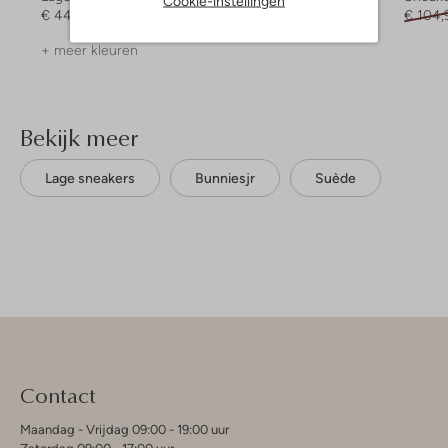
Cookie-instellingen
€ 44,99
Vanaf
€ 71,99
€ 104,
+ meer kleuren
Bekijk meer
Lage sneakers
Bunniesjr
Suède
Contact
Maandag - Vrijdag 09:00 - 19:00 uur