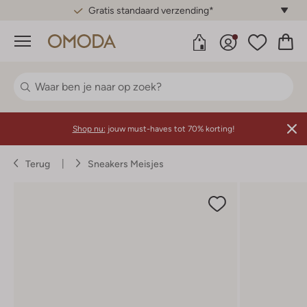
Gratis standaard verzending*
Menu
Shop nu:
jouw must-haves tot 70% korting!
Terug
Sneakers Meisjes