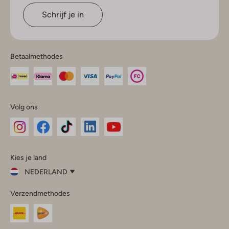
Schrijf je in
Betaalmethodes
Volg ons
Omoda
Omoda
Omoda
Omoda
Omoda
Kies je land
Instagram
Facebook
TikTok
LinkedIn
YouTube
NEDERLAND
Kies
Verzendmethodes
je
Sluit
land
Nederland