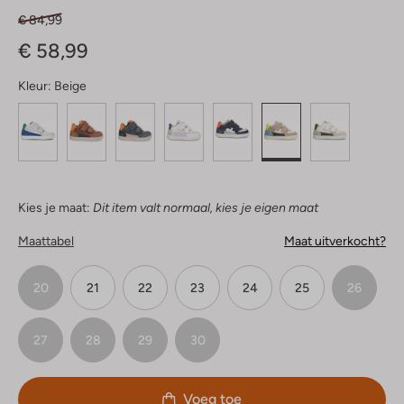
€ 84,99
€ 58,99
Kleur:
Beige
Kies je maat:
Dit item valt normaal, kies je eigen maat
Maattabel
Maat uitverkocht?
20
21
22
23
24
25
26
27
28
29
30
Voeg toe