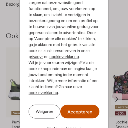
zorgen dat onze website goed
Bezorgen & retourneren
functioneert, om jouw voorkeuren op
te slaan, om inzicht te verkrijgen in
bezoekersgedrag en om een profiel op
te bouwen van jouw online gedrag voor
gepersonaliseerde advertenties. Door
Ook iets voor jou?
op "Accepteer alle cookies" te klikken,
ga je akkoord met het gebruik van alle
cookies zoals omschreven in onze
privacy-
en
cookieverklaring
.
Wil je je voorkeuren wijzigen? Via de
cookieknop onderaan de pagina kun je
jouw toestemming ieder moment
intrekken. Wil je meer informatie of een
klacht indienen? Ga naar onze
cookieverklaring
.
Laatste
Accepteren
Weigeren
Nieuw
-20%
-30%
Puma
Shoesme
Jochie
Lage sneakers
Hoge sneakers
Sneak