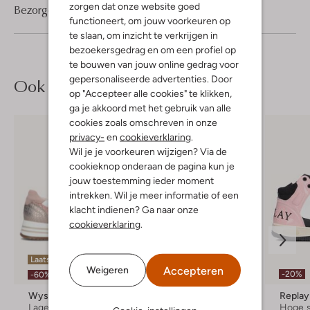
zorgen dat onze website goed
Bezorgen & retourneren
functioneert, om jouw voorkeuren op
te slaan, om inzicht te verkrijgen in
bezoekersgedrag en om een profiel op
te bouwen van jouw online gedrag voor
gepersonaliseerde advertenties. Door
Ook iets voor jou?
op "Accepteer alle cookies" te klikken,
ga je akkoord met het gebruik van alle
cookies zoals omschreven in onze
privacy-
en
cookieverklaring
.
Wil je je voorkeuren wijzigen? Via de
cookieknop onderaan de pagina kun je
jouw toestemming ieder moment
intrekken. Wil je meer informatie of een
klacht indienen? Ga naar onze
cookieverklaring
.
Laatste maten
Accepteren
Weigeren
-40%
-20%
-60%
Wysh
Bunniesjr
Replay
Lage sneakers
Lage sneakers
Hoge 