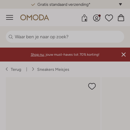
Gratis standaard verzending*
Menu
Shop nu:
jouw must-haves tot 70% korting!
Terug
Sneakers Meisjes