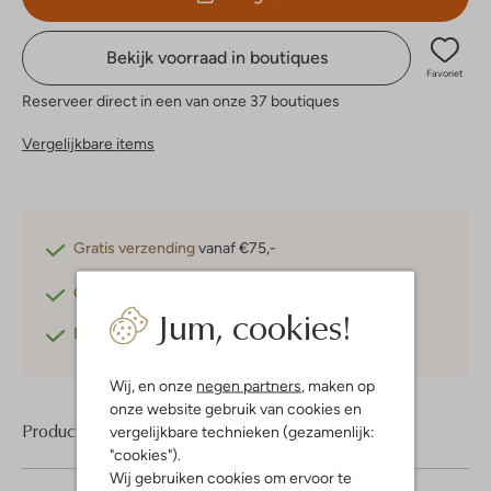
Bekijk voorraad in boutiques
Favoriet
Reserveer direct in een van onze 37 boutiques
Vergelijkbare items
Gratis verzending
vanaf €75,-
Gratis retourneren
binnen 30 dagen*
Jum, cookies!
Betaal achteraf
met Klarna
Wij, en onze
negen partners
, maken op
onze website gebruik van cookies en
Product informatie
vergelijkbare technieken (gezamenlijk:
"cookies").
Wij gebruiken cookies om ervoor te