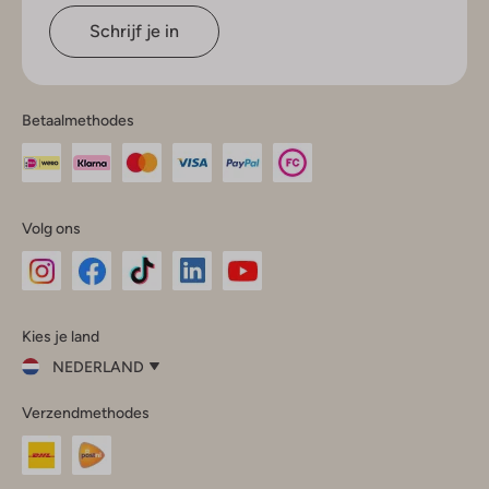
Schrijf je in
Betaalmethodes
Volg ons
Omoda
Omoda
Omoda
Omoda
Omoda
Kies je land
Instagram
Facebook
TikTok
LinkedIn
YouTube
NEDERLAND
Kies
Verzendmethodes
je
Sluit
land
Nederland