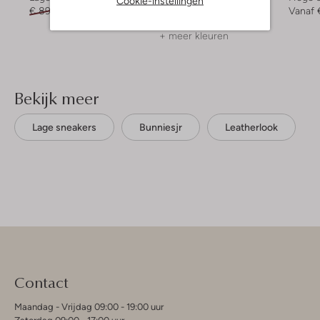
Cookie-instellingen
€ 89,95
€ 35,99
€ 64,99
€ 38,99
Vanaf
+ meer kleuren
Bekijk meer
Lage sneakers
Bunniesjr
Leatherlook
Contact
Maandag - Vrijdag 09:00 - 19:00 uur