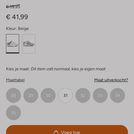
€ 59,95
€ 41,99
Kleur:
Beige
Kies je maat:
Dit item valt normaal, kies je eigen maat
Maattabel
Maat uitverkocht?
28
29
30
31
32
33
34
35
Voeg toe