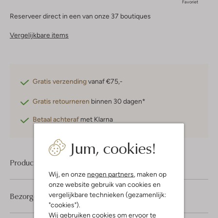
Favoriet
Reserveer direct in een van onze 37 boutiques
Vergelijkbare items
Gratis verzending
vanaf €75,-
Gratis retourneren
binnen 30 dagen*
Betaal achteraf
met Klarna
Jum, cookies!
Product informatie
Wij, en onze
negen partners
, maken op
onze website gebruik van cookies en
vergelijkbare technieken (gezamenlijk:
Bezorgen & retourneren
"cookies").
Wij gebruiken cookies om ervoor te