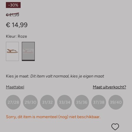
Sterren
-30%
€ 21,99
€ 14,99
Kleur:
Roze
Kies je maat:
Dit item valt normaal, kies je eigen maat
Maattabel
Maat uitverkocht?
27/28
29/30
31/32
33/34
35/36
37/38
39/40
Sorry, dit item is momenteel (nog) niet beschikbaar.