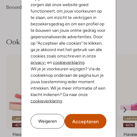
zorgen dat onze website goed
4
4
Beoordelingen
(4)
4
/5
functioneert, om jouw voorkeuren op
Sterren
te slaan, om inzicht te verkrijgen in
bezoekersgedrag en om een profiel op
te bouwen van jouw online gedrag voor
gepersonaliseerde advertenties. Door
Ook iets voor jou?
op "Accepteer alle cookies" te klikken,
ga je akkoord met het gebruik van alle
cookies zoals omschreven in onze
privacy-
en
cookieverklaring
.
Wil je je voorkeuren wijzigen? Via de
cookieknop onderaan de pagina kun je
jouw toestemming ieder moment
intrekken. Wil je meer informatie of een
klacht indienen? Ga naar onze
cookieverklaring
.
Laatste item
Laatste maten
Laatst
Accepteren
Weigeren
-40%
-60%
Havaianas
Havaianas
Havaia