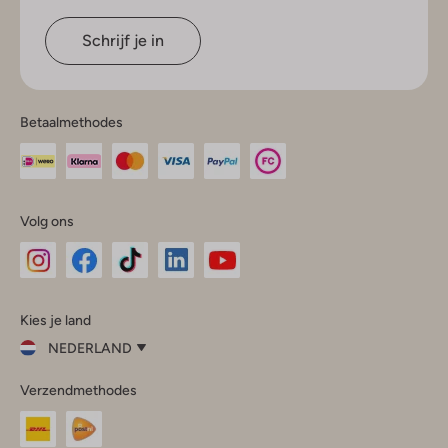
Schrijf je in
Betaalmethodes
Volg ons
Omoda
Omoda
Omoda
Omoda
Omoda
Kies je land
Instagram
Facebook
TikTok
LinkedIn
YouTube
NEDERLAND
Kies
Verzendmethodes
je
Sluit
land
Nederland