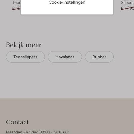
Cookie-instellingen
Teenslippers
Teenslippers
Slippe
€ 19,99
€ 11,99
€ 29,99
€ 17,9
Bekijk meer
Teenslippers
Havaianas
Rubber
Contact
Maandag - Vrijdag 09:00 - 19:00 uur