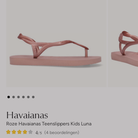
Havaianas
Roze Havaianas Teenslippers Kids Luna
4
4
4
/5
(4 beoordelingen)