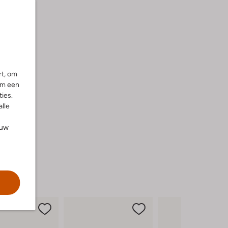
rt, om
om een
ies.
alle
ouw