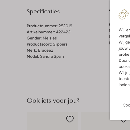
Specificaties
Samenst
Kleur:
Roze
Productnummer:
252019
Wij, e
Materiaal b
Artikelnummer:
422422
vergel
Materiaal b
Gender:
Meisjes
Wij ge
Materiaal zo
Productsoort:
Slippers
jouw v
Merk:
Braqeez
profie
Model:
Sandra Spain
Door o
cooki
Wil je
toeste
indie
Ook iets voor jou?
Coo