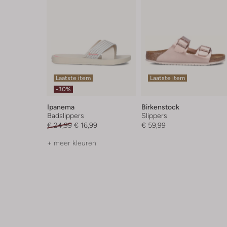
Laatste item
Laatste item
-30%
Ipanema
Birkenstock
Badslippers
Slippers
€ 24,99
€ 16,99
€ 59,99
+ meer kleuren