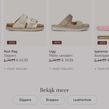
Laatste
-20%
-50%
-30%
Red-Rag
Ugg
Ipanema
Slippers
Platte sandalen
Badslippe
€ 79,99
€ 63,99
€ 79,99
€ 39,99
€ 24,99
€
+ meer kleuren
+ meer kleuren
+ meer k
Bekijk meer
Slippers
Braqeez
Leatherlook