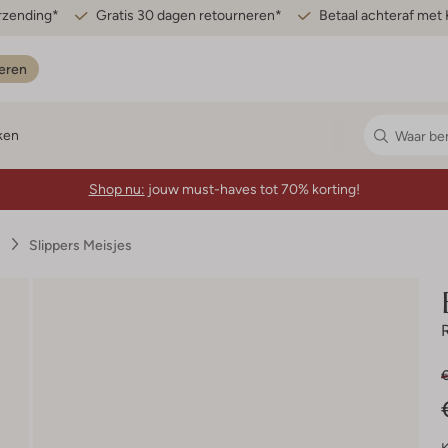
erzending*
Gratis 30 dagen retourneren*
Betaal achteraf met 
eren
ken
Shop nu:
jouw must-haves tot 70% korting!
s
Slippers Meisjes