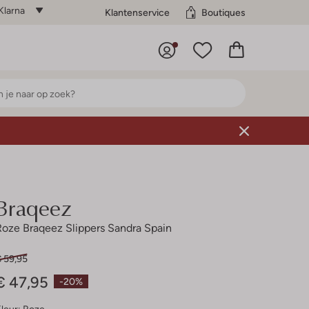
Klarna
Klantenservice
Boutiques
Braqeez
Roze Braqeez Slippers Sandra Spain
€ 59,95
€ 47,95
-20%