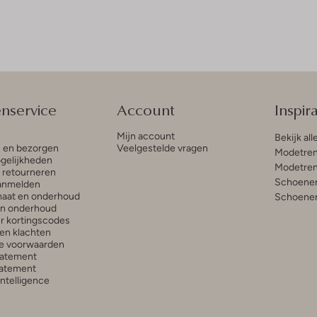
enservice
Account
Inspira
Mijn account
Bekijk all
n en bezorgen
Veelgestelde vragen
Modetren
gelijkheden
Modetren
n retourneren
Schoenen
anmelden
aat en onderhoud
Schoenen
en onderhoud
r kortingscodes
en klachten
e voorwaarden
tatement
atement
 Intelligence