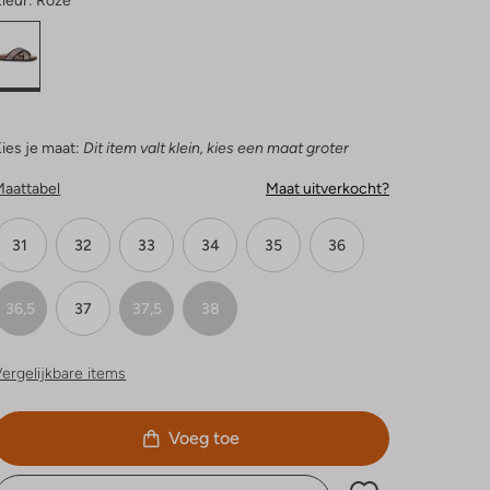
leur:
Roze
ies je maat:
Dit item valt klein, kies een maat groter
Maattabel
Maat uitverkocht?
31
32
33
34
35
36
36,5
37
37,5
38
ergelijkbare items
Voeg toe