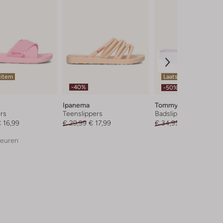
 item
Laatste item
-40%
-50%
Ipanema
Tommy Hilfiger
rs
Teenslippers
Badslippers
 16,99
€ 29,99
€ 17,99
€ 34,95
€ 16,99
leuren