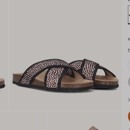
K
K
V