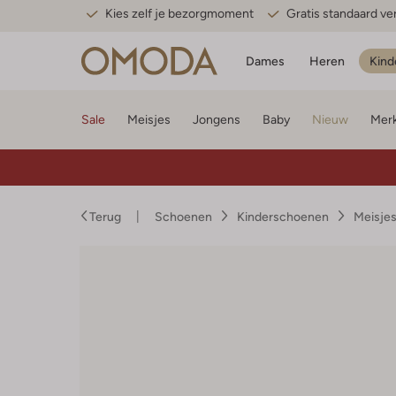
Kies zelf je bezorgmoment
Gratis standaard v
Dames
Heren
Kind
Sale
Meisjes
Jongens
Baby
Nieuw
Mer
Terug
Schoenen
Kinderschoenen
Meisje