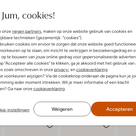
elling & Pasvorm
Jum, cookies!
n onze
negen partners
, maken op onze website gebruik van cookies en
uitenkant:
Leatherlook
ijkbare technieken (gezamenlijk: "cookies").
innenkant:
Leatherlook
bruiken cookies om ervoor te zorgen dat onze website goed functionee
ol:
Rubber
oorkeuren op te slaan, om inzicht te verkrijgen in bezoekersgedrag en 
l op te bouwen van jouw online gedrag voor gepersonaliseerde advertent
p "Accepteer alle cookies" te klikken, ga je akkoord met het gebruik van 
es zoals omschreven in onze
privacy-
en
cookieverklaring
.
 je voorkeuren wijzigen? Via de cookieknop onderaan de pagina kun je j
mming ieder moment intrekken. Wil je meer informatie of een klacht
nen? Ga naar onze
cookieverklaring
.
Weigeren
Accepteren
kie-instellingen