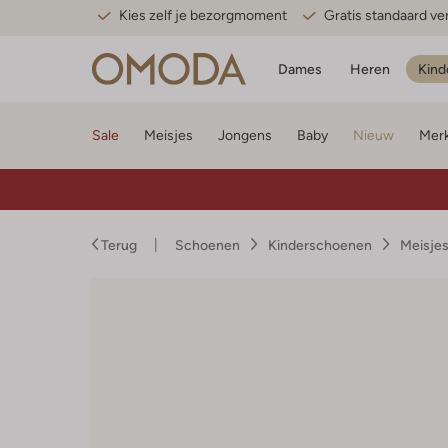
Kies zelf je bezorgmoment
Gratis standaard v
Dames
Heren
Kind
Sale
Meisjes
Jongens
Baby
Nieuw
Mer
Terug
Schoenen
Kinderschoenen
Meisje