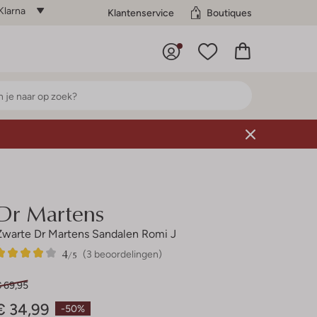
Klarna
Klantenservice
Boutiques
Dr Martens
Zwarte Dr Martens Sandalen Romi J
4
3
4
/5
(3 beoordelingen)
Sterren
€ 69,95
€ 34,99
-50%