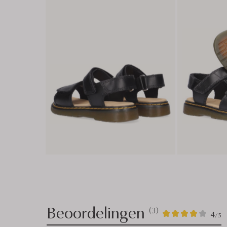
Beoordelingen
(3)
3
4
4
/5