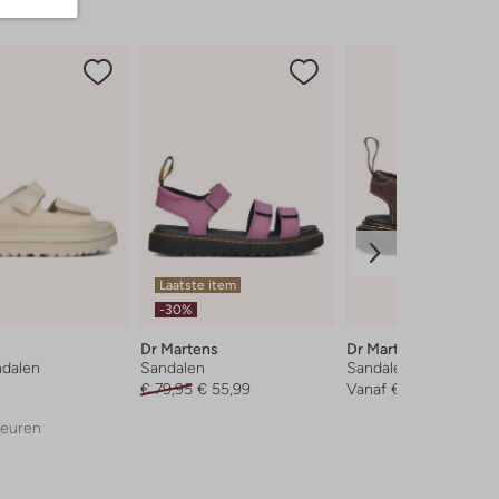
Laatste item
-30%
Dr Martens
Dr Martens
ndalen
Sandalen
Sandalen met hak
€ 79,95
€ 55,99
Vanaf
€ 69,99
leuren