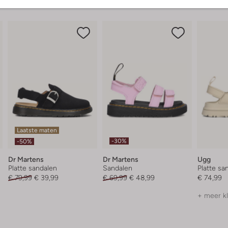
Laatste maten
-30%
-50%
Dr Martens
Dr Martens
Ugg
Platte sandalen
Sandalen
Platte sa
€ 79,99
€ 39,99
€ 69,99
€ 48,99
€ 74,99
+ meer k