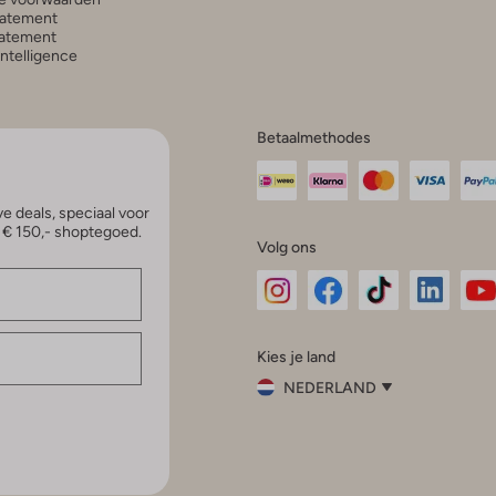
tatement
atement
 Intelligence
Betaalmethodes
e deals, speciaal voor
p € 150,- shoptegoed.
Volg ons
Omoda
Omoda
Omoda
Omoda
Om
Kies je land
Instagram
Facebook
TikTok
LinkedI
Yo
NEDERLAND
Kies
je
Sluit
land
Nederland