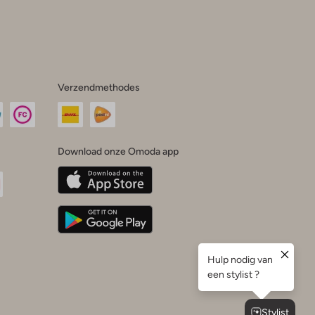
Verzendmethodes
Download onze Omoda app
oda
n
uTube