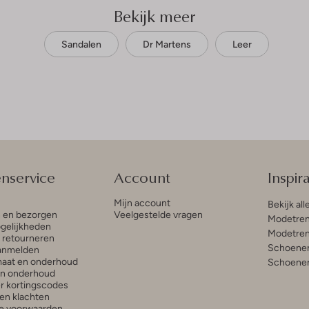
Bekijk meer
Sandalen
Dr Martens
Leer
enservice
Account
Inspira
Mijn account
Bekijk all
n en bezorgen
Veelgestelde vragen
Modetren
gelijkheden
Modetren
n retourneren
Schoenen
anmelden
aat en onderhoud
Schoenen
en onderhoud
r kortingscodes
en klachten
e voorwaarden