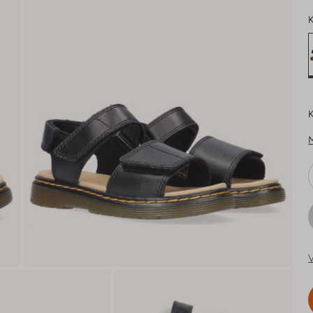
K
K
V