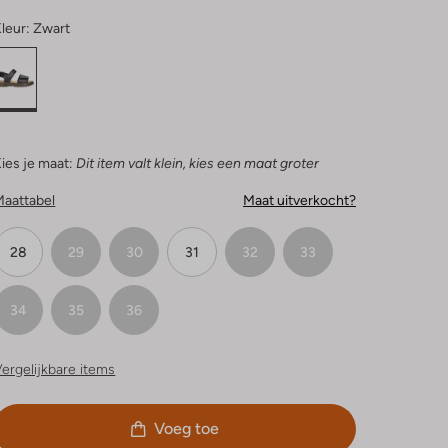
leur:
Zwart
ies je maat:
Dit item valt klein, kies een maat groter
Maattabel
Maat uitverkocht?
28
29
30
31
32
33
34
35
36
ergelijkbare items
Voeg toe