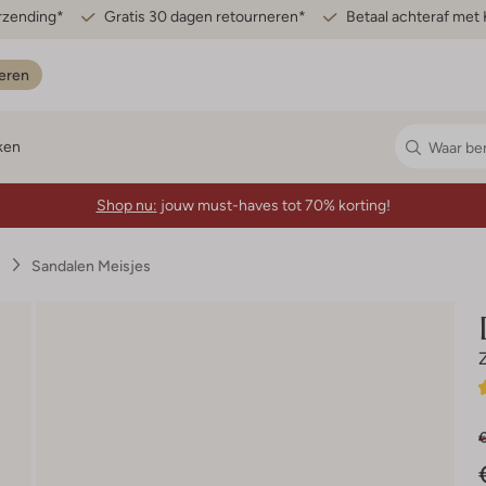
erzending*
Gratis 30 dagen retourneren*
Betaal achteraf met 
eren
ken
Shop nu:
jouw must-haves tot 70% korting!
s
Sandalen Meisjes