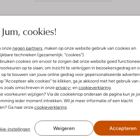
Jum, cookies!
4
(5)
(4)
S
l 2022
door Angela
11 juli 2021
door D
t
sandalen
Dr Martens sandaal
n onze
negen partners
, maken op onze website gebruik van cookies en
e
ijkbare technieken (gezamenlijk: "cookies").
oie,vooral stevige sandalen!
Super fijne sandaal onze dochter
bruiken cookies om ervoor te zorgen dat onze website goed functionee
reden mee en onze dochter
loopt er graag op zoals altijd top al
r
oorkeuren op te slaan, om inzicht te verkrijgen in bezoekersgedrag en 
erg mooi,ook erg belangrijk
ze deze draagt heeft ze geen pijn
r
jk!🤪
aan haar voeten ze is er erg blij m
l op te bouwen van jouw online gedrag voor gepersonaliseerde advertent
e
p "Accepteer alle cookies" te klikken, ga je akkoord met het gebruik van 
es zoals omschreven in onze
privacy-
en
cookieverklaring
.
n
 je voorkeuren wijzigen? Via de cookieknop onderaan de pagina kun je j
mming ieder moment intrekken. Wil je meer informatie of een klacht
nen? Ga naar onze
cookieverklaring
.
Weigeren
Accepteren
kie-instellingen