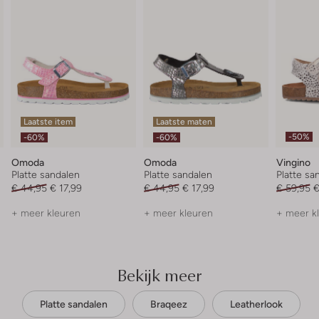
Laatste item
Laatste maten
-50%
-60%
-60%
Omoda
Omoda
Vingino
Platte sandalen
Platte sandalen
Platte sa
€ 44,95
€ 17,99
€ 44,95
€ 17,99
€ 59,95
€
+ meer kleuren
+ meer kleuren
+ meer k
Bekijk meer
Platte sandalen
Braqeez
Leatherlook