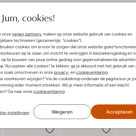
elling & Pasvorm
Jum, cookies!
t
uitenkant:
Leatherlook
n onze
negen partners
, maken op onze website gebruik van cookies en
innenkant:
Leer, Leatherlook
ijkbare technieken (gezamenlijk: "cookies").
ol:
Rubber
bruiken cookies om ervoor te zorgen dat onze website goed functionee
g:
Gesp
oorkeuren op te slaan, om inzicht te verkrijgen in bezoekersgedrag en 
l op te bouwen van jouw online gedrag voor gepersonaliseerde advertent
p "Accepteer alle cookies" te klikken, ga je akkoord met het gebruik van 
es zoals omschreven in onze
privacy-
en
cookieverklaring
.
 je voorkeuren wijzigen? Via de cookieknop onderaan de pagina kun je j
mming ieder moment intrekken. Wil je meer informatie of een klacht
nen? Ga naar onze
cookieverklaring
.
Weigeren
Accepteren
kie-instellingen