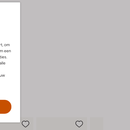
rt, om
om een
ies.
alle
ouw