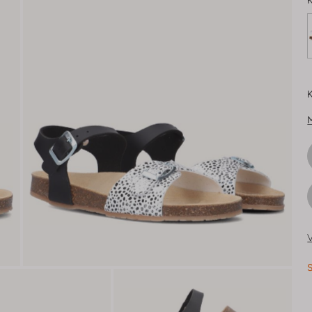
K
K
V
S