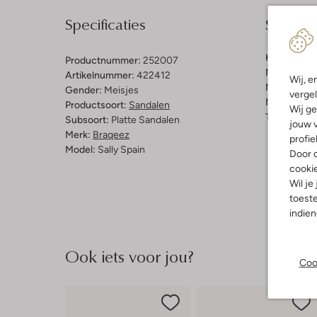
Specificaties
Samenst
Kleur:
Zwar
Productnummer:
252007
Materiaal b
Artikelnummer:
422412
Wij, e
Materiaal b
Gender:
Meisjes
vergel
Materiaal zo
Productsoort:
Sandalen
Wij ge
Type sluitin
Subsoort:
Platte Sandalen
jouw v
Merk:
Braqeez
profie
Model:
Sally Spain
Door o
cooki
Wil je
toeste
indie
Ook iets voor jou?
Coo