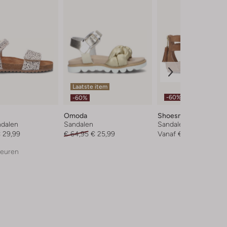
Laatste item
-60%
-60%
Omoda
Shoesme
ndalen
Sandalen
Sandalen
 29,99
€ 64,95
€ 25,99
Vanaf
€ 23,99
leuren