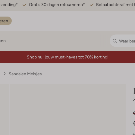
erzending*
Gratis 30 dagen retourneren*
Betaal achteraf met 
eren
ken
Shop nu:
jouw must-haves tot 70% korting!
s
Sandalen Meisjes