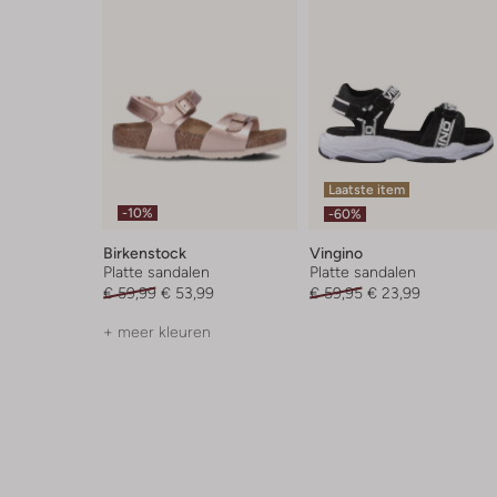
Laatste item
-10%
-60%
Birkenstock
Vingino
Platte sandalen
Platte sandalen
€ 59,99
€ 53,99
€ 59,95
€ 23,99
+ meer kleuren