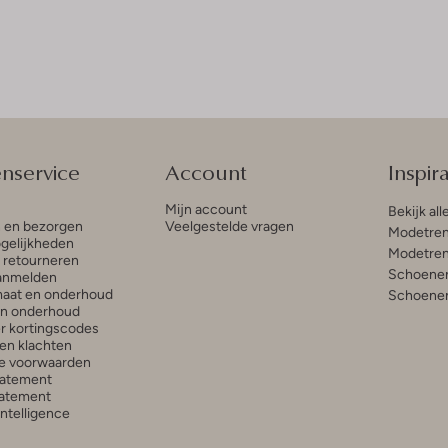
enservice
Account
Inspira
Mijn account
Bekijk all
n en bezorgen
Veelgestelde vragen
Modetren
gelijkheden
Modetren
n retourneren
Schoenen
anmelden
aat en onderhoud
Schoenen
en onderhoud
r kortingscodes
en klachten
e voorwaarden
tatement
atement
 Intelligence