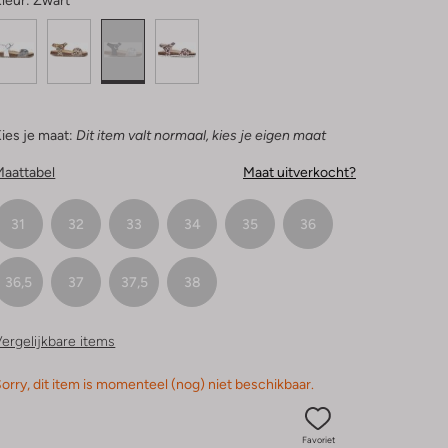
leur:
Zwart
ies je maat:
Dit item valt normaal, kies je eigen maat
Maattabel
Maat uitverkocht?
31
32
33
34
35
36
36,5
37
37,5
38
ergelijkbare items
orry, dit item is momenteel (nog) niet beschikbaar.
Favoriet