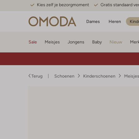
Kies zelf je bezorgmoment
Gratis standaard v
Dames
Heren
Kind
Sale
Meisjes
Jongens
Baby
Nieuw
Mer
Terug
Schoenen
Kinderschoenen
Meisje