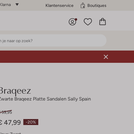
Klarna
Klantenservice
Boutiques
Braqeez
Zwarte Braqeez Platte Sandalen Sally Spain
€ 59,95
€ 47,99
-20%