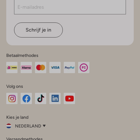
Schrijf je in
Betaalmethodes
Volg ons
Omoda
Omoda
Omoda
Omoda
Omoda
Kies je land
Instagram
Facebook
TikTok
LinkedIn
YouTube
NEDERLAND
Kies
Verzendmethodes
je