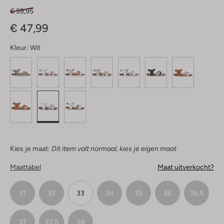
€ 59,95
€ 47,99
Kleur:
Wit
Kies je maat:
Dit item valt normaal, kies je eigen maat
Maattabel
Maat uitverkocht?
31
32
33
34
35
36
36,5
37
37,5
38