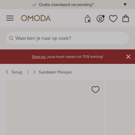
Gratis standaard verzending*
Menu
Shop nu:
jouw must-haves tot 70% korting!
Terug
Sandalen Meisjes