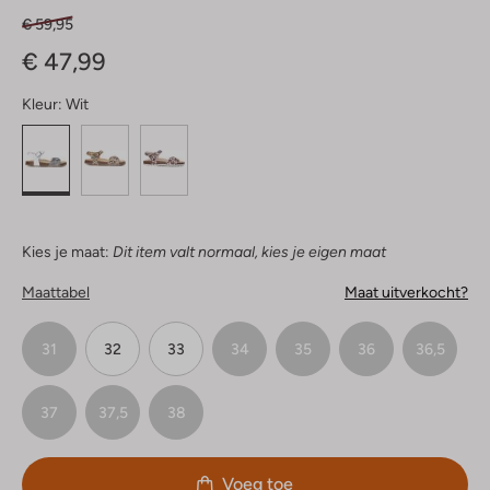
€ 59,95
€ 47,99
Kleur:
Wit
Kies je maat:
Dit item valt normaal, kies je eigen maat
Maattabel
Maat uitverkocht?
31
32
33
34
35
36
36,5
37
37,5
38
Voeg toe