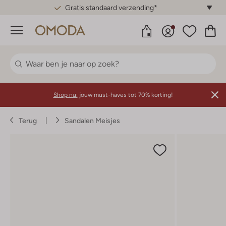
Gratis standaard verzending*
Menu
Shop nu:
jouw must-haves tot 70% korting!
Terug
Sandalen Meisjes