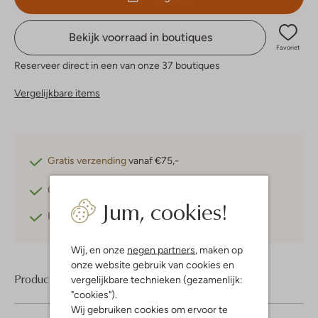
Bekijk voorraad in boutiques
Favoriet
Reserveer direct in een van onze 37 boutiques
Vergelijkbare items
Gratis verzending
vanaf €75,-
Gratis retourneren
binnen 30 dagen*
Jum, cookies!
Betaal achteraf
met Klarna
Wij, en onze
negen partners
, maken op
onze website gebruik van cookies en
Product informatie
vergelijkbare technieken (gezamenlijk:
"cookies").
Wij gebruiken cookies om ervoor te