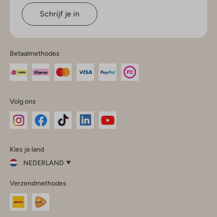
Schrijf je in
Betaalmethodes
Volg ons
Omoda
Omoda
Omoda
Omoda
Omoda
Kies je land
Instagram
Facebook
TikTok
LinkedIn
YouTube
NEDERLAND
Kies
Verzendmethodes
je
Sluit
land
Nederland