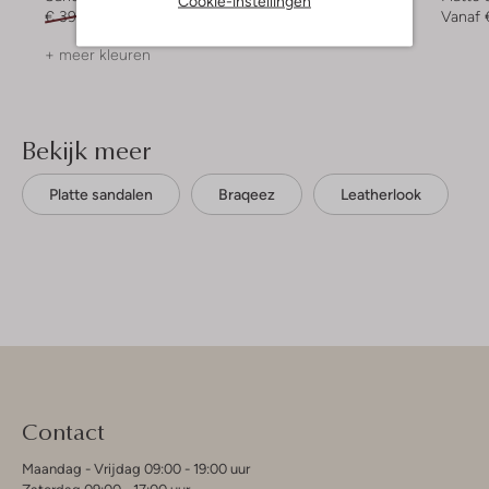
Cookie-instellingen
€ 39,95
€ 19,99
€ 49,99
€ 29,99
Vanaf
+ meer kleuren
Bekijk meer
Platte sandalen
Braqeez
Leatherlook
Contact
Maandag - Vrijdag 09:00 - 19:00 uur