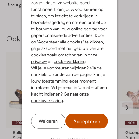
zorgen dat onze website goed
Bezorgen & retourneren
functioneert, om jouw voorkeuren op
te slaan, om inzicht te verkrijgen in
bezoekersgedrag en om een profiel op
te bouwen van jouw online gedrag voor
gepersonaliseerde advertenties. Door
Ook iets voor jou?
op "Accepteer alle cookies" te klikken,
ga je akkoord met het gebruik van alle
cookies zoals omschreven in onze
privacy-
en
cookieverklaring
.
Wil je je voorkeuren wijzigen? Via de
cookieknop onderaan de pagina kun je
jouw toestemming ieder moment
intrekken. Wil je meer informatie of een
klacht indienen? Ga naar onze
cookieverklaring
.
Accepteren
Weigeren
-50%
-40%
-40%
Bullboxer
Gioseppo
Giose
Sandalen
Sandalen
Platte