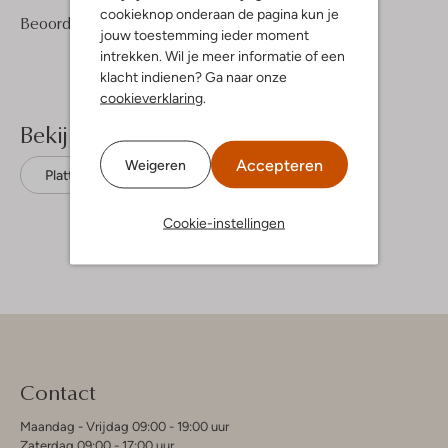
cookieknop onderaan de pagina kun je
2
4
Beoordelingen
(2)
4
/5
jouw toestemming ieder moment
Sterren
intrekken. Wil je meer informatie of een
klacht indienen? Ga naar onze
cookieverklaring
.
Bekijk meer
Accepteren
Weigeren
Platte sandalen
Ton & Ton
Leer
Cookie-instellingen
Contact
Maandag - Vrijdag 09:00 - 19:00 uur
Zaterdag 09:00 - 17:00 uur