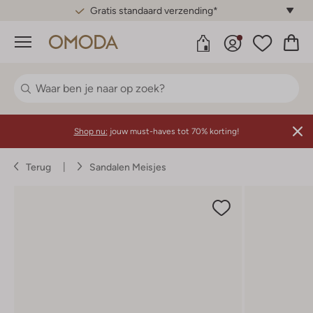
Gratis standaard verzending*
Menu
Shop nu:
jouw must-haves tot 70% korting!
Terug
Sandalen Meisjes