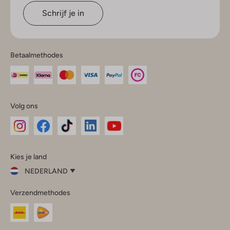
Schrijf je in
Betaalmethodes
Volg ons
Omoda
Omoda
Omoda
Omoda
Omoda
Kies je land
Instagram
Facebook
TikTok
LinkedIn
YouTube
NEDERLAND
Kies
Verzendmethodes
je
Sluit
land
Nederland