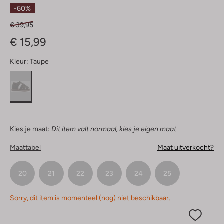
Sterren
-60%
€ 39,95
€ 15,99
Kleur:
Taupe
Kies je maat:
Dit item valt normaal, kies je eigen maat
Maattabel
Maat uitverkocht?
20
21
22
23
24
25
Sorry, dit item is momenteel (nog) niet beschikbaar.