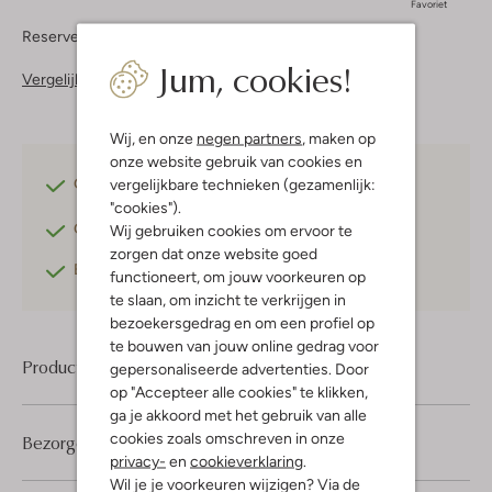
Favoriet
Reserveer direct in een van onze 37 boutiques
Jum, cookies!
Vergelijkbare items
Wij, en onze
negen partners
, maken op
onze website gebruik van cookies en
Gratis verzending
vanaf €75,-
vergelijkbare technieken (gezamenlijk:
"cookies").
Gratis retourneren
binnen 30 dagen*
Wij gebruiken cookies om ervoor te
zorgen dat onze website goed
Betaal achteraf
met Klarna
functioneert, om jouw voorkeuren op
te slaan, om inzicht te verkrijgen in
bezoekersgedrag en om een profiel op
te bouwen van jouw online gedrag voor
Product informatie
gepersonaliseerde advertenties. Door
op "Accepteer alle cookies" te klikken,
ga je akkoord met het gebruik van alle
cookies zoals omschreven in onze
Bezorgen & retourneren
privacy-
en
cookieverklaring
.
Wil je je voorkeuren wijzigen? Via de