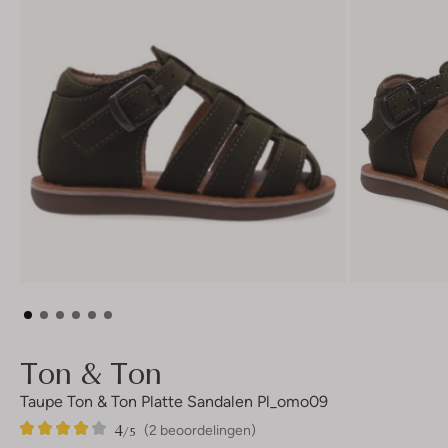
Ton & Ton
Taupe Ton & Ton Platte Sandalen Pl_omo09
4
2
4
/5
(2 beoordelingen)