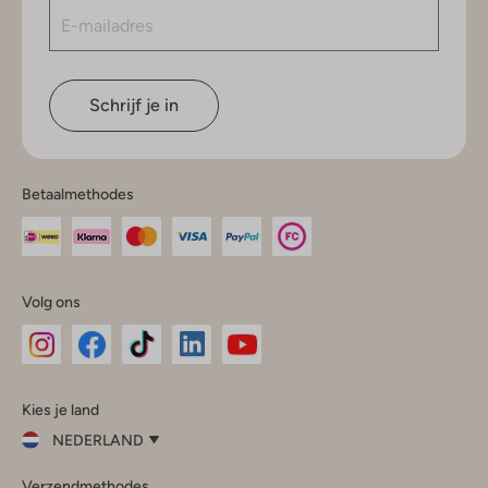
Schrijf je in
Betaalmethodes
Volg ons
Omoda
Omoda
Omoda
Omoda
Omoda
Kies je land
Instagram
Facebook
TikTok
LinkedIn
YouTube
NEDERLAND
Kies
Verzendmethodes
je