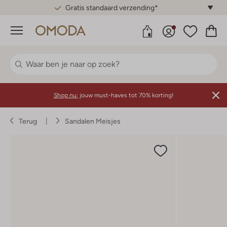
Gratis standaard verzending*
Menu
Shop nu:
jouw must-haves tot 70% korting!
Terug
Sandalen Meisjes