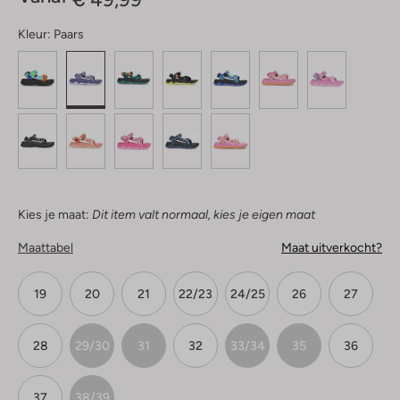
Kleur:
Paars
Kies je maat:
Dit item valt normaal, kies je eigen maat
Maattabel
Maat uitverkocht?
19
20
21
22/23
24/25
26
27
28
29/30
31
32
33/34
35
36
37
38/39