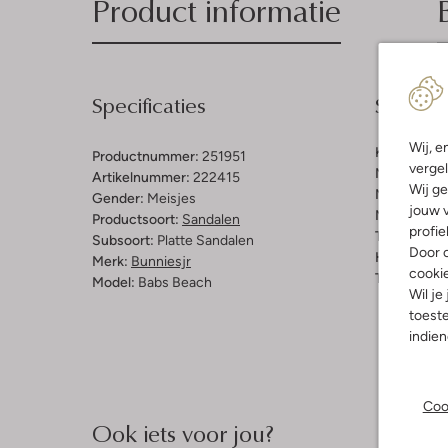
Product informatie
Specificaties
Samenst
Wij, e
Kleur:
Multi
Productnummer:
251951
vergel
Materiaal b
Artikelnummer:
222415
Wij ge
Materiaal b
Gender:
Meisjes
jouw v
Materiaal zo
Productsoort:
Sandalen
profie
Type sluitin
Subsoort:
Platte Sandalen
Door o
Hakvorm:
P
Merk:
Bunniesjr
cooki
Type neus:
Model:
Babs Beach
Wil je
toeste
indie
Coo
Ook iets voor jou?