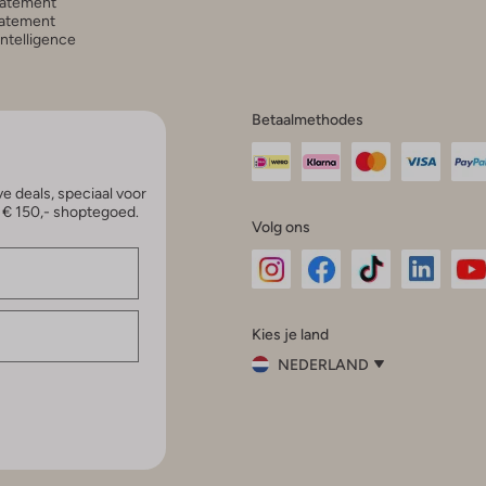
tatement
atement
 Intelligence
Betaalmethodes
e deals, speciaal voor
p € 150,- shoptegoed.
Volg ons
Omoda
Omoda
Omoda
Omoda
Om
Kies je land
Instagram
Facebook
TikTok
LinkedI
Yo
NEDERLAND
Kies
je
Sluit
land
Nederland