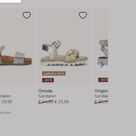
Laatste item
-60%
-60%
Omoda
Vingino
ndalen
Sandalen
Sandalen
 29,99
€ 64,95
€ 25,99
€ 89,95
€ 35,99
leuren