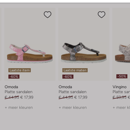
Laatste item
Laatste maten
-50%
-60%
-60%
Omoda
Omoda
Vingino
Platte sandalen
Platte sandalen
Platte sa
€ 44,95
€ 17,99
€ 44,95
€ 17,99
€ 59,95
€
+ meer kleuren
+ meer kleuren
+ meer k