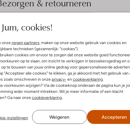
Bezorgen & retourneren
Jum, cookies!
elling & Pasvorm
n onze
negen partners
, maken op onze website gebruik van cookies en
ijkbare technieken (gezamenlijk: "cookies").
uitenkant:
Leatherlook
bruiken cookies om ervoor te zorgen dat onze website goed functionee
innenkant:
Leer, Textiel
oorkeuren op te slaan, om inzicht te verkrijgen in bezoekersgedrag en 
ol:
Rubber, Kurk
l op te bouwen van jouw online gedrag voor gepersonaliseerde advertent
g:
Klittenband
p "Accepteer alle cookies" te klikken, ga je akkoord met het gebruik van 
lateauzool
es zoals omschreven in onze
privacy-
en
cookieverklaring
.
Ronde Neus
 je voorkeuren wijzigen? Via de cookieknop onderaan de pagina kun je j
mming ieder moment intrekken. Wil je meer informatie of een klacht
nen? Ga naar onze
cookieverklaring
.
Weigeren
Accepteren
kie-instellingen