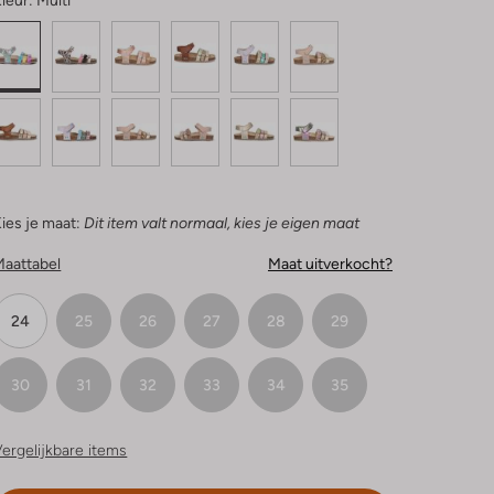
leur:
Multi
ies je maat:
Dit item valt normaal, kies je eigen maat
Maattabel
Maat uitverkocht?
24
25
26
27
28
29
30
31
32
33
34
35
ergelijkbare items