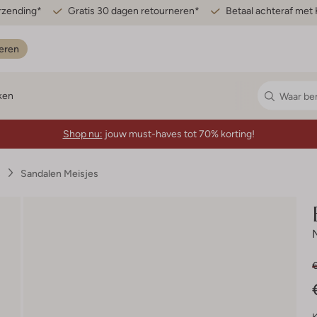
erzending*
Gratis 30 dagen retourneren*
Betaal achteraf met 
eren
ken
Shop nu:
jouw must-haves tot 70% korting!
s
Sandalen Meisjes