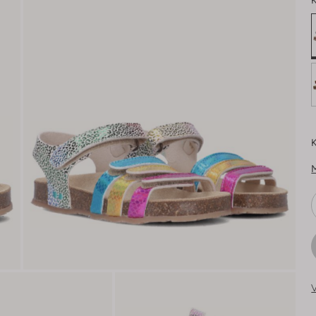
K
K
V