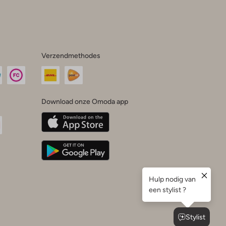
Verzendmethodes
Download onze Omoda app
oda
n
uTube