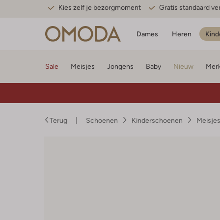
Kies zelf je bezorgmoment
Gratis standaard v
Dames
Heren
Kind
Sale
Meisjes
Jongens
Baby
Nieuw
Mer
Terug
Schoenen
Kinderschoenen
Meisje