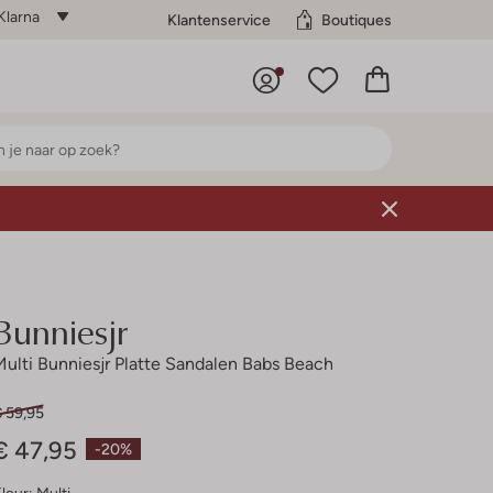
Klarna
Klantenservice
Boutiques
Bunniesjr
Multi Bunniesjr Platte Sandalen Babs Beach
€ 59,95
€ 47,95
-20%