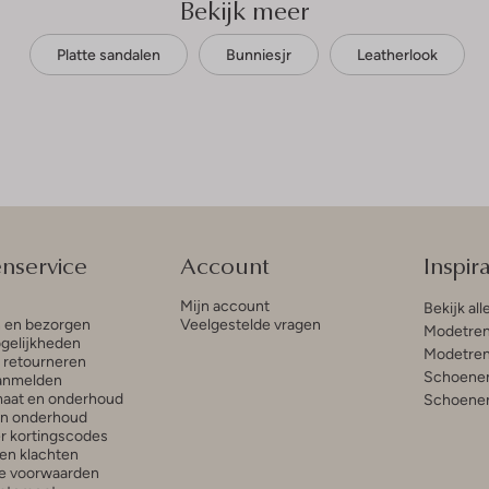
Bekijk meer
Platte sandalen
Bunniesjr
Leatherlook
enservice
Account
Inspira
Mijn account
Bekijk all
n en bezorgen
Veelgestelde vragen
Modetren
gelijkheden
Modetren
n retourneren
Schoenen
anmelden
aat en onderhoud
Schoenen
en onderhoud
r kortingscodes
en klachten
e voorwaarden