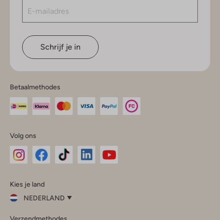
Schrijf je in
Betaalmethodes
Volg ons
Omoda
Omoda
Omoda
Omoda
Omoda
Kies je land
Instagram
Facebook
TikTok
LinkedIn
YouTube
NEDERLAND
Kies
Verzendmethodes
je