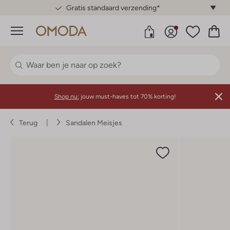
Gratis standaard verzending*
Menu
Shop nu:
jouw must-haves tot 70% korting!
Terug
Sandalen Meisjes