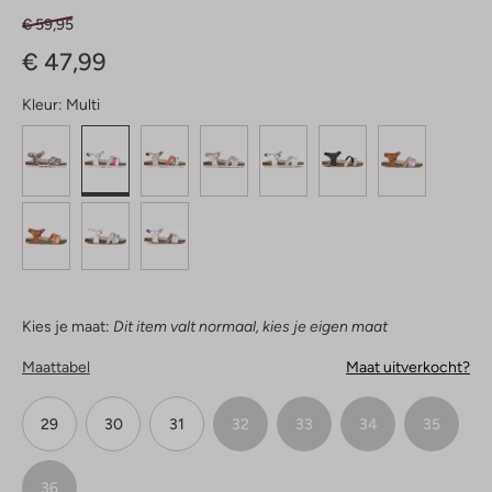
€ 59,95
€ 47,99
Kleur:
Multi
Kies je maat:
Dit item valt normaal, kies je eigen maat
Maattabel
Maat uitverkocht?
29
30
31
32
33
34
35
36