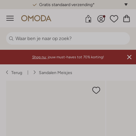
Gratis standaard verzending*
Menu
Shop nu:
jouw must-haves tot 70% korting!
Terug
Sandalen Meisjes