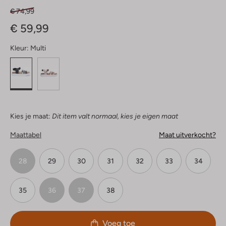
€ 74,99
€ 59,99
Kleur:
Multi
Kies je maat:
Dit item valt normaal, kies je eigen maat
Maattabel
Maat uitverkocht?
28
29
30
31
32
33
34
35
36
37
38
Voeg toe