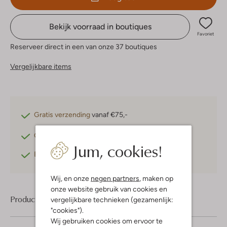
Bekijk voorraad in boutiques
Favoriet
Reserveer direct in een van onze 37 boutiques
Vergelijkbare items
Gratis verzending
vanaf €75,-
Gratis retourneren
binnen 30 dagen*
Jum, cookies!
Betaal achteraf
met Klarna
Wij, en onze
negen partners
, maken op
onze website gebruik van cookies en
Product informatie
vergelijkbare technieken (gezamenlijk:
"cookies").
Wij gebruiken cookies om ervoor te