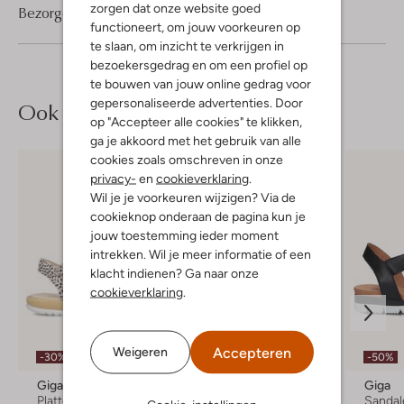
zorgen dat onze website goed
Bezorgen & retourneren
functioneert, om jouw voorkeuren op
te slaan, om inzicht te verkrijgen in
bezoekersgedrag en om een profiel op
te bouwen van jouw online gedrag voor
gepersonaliseerde advertenties. Door
Ook iets voor jou?
op "Accepteer alle cookies" te klikken,
ga je akkoord met het gebruik van alle
cookies zoals omschreven in onze
privacy-
en
cookieverklaring
.
Wil je je voorkeuren wijzigen? Via de
cookieknop onderaan de pagina kun je
jouw toestemming ieder moment
intrekken. Wil je meer informatie of een
klacht indienen? Ga naar onze
cookieverklaring
.
Laatste maten
Accepteren
Weigeren
-30%
-50%
-40%
Giga
Giga
Giga
Platte sandalen
Sandalen
Sandal