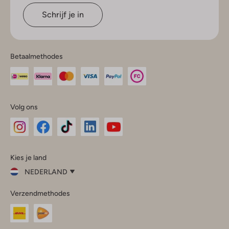
Schrijf je in
Betaalmethodes
Volg ons
Omoda
Omoda
Omoda
Omoda
Omoda
Kies je land
Instagram
Facebook
TikTok
LinkedIn
YouTube
NEDERLAND
Kies
Verzendmethodes
je
Sluit
land
Nederland