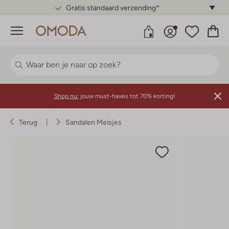
Gratis standaard verzending*
Menu
Shop nu:
jouw must-haves tot 70% korting!
Terug
Sandalen Meisjes