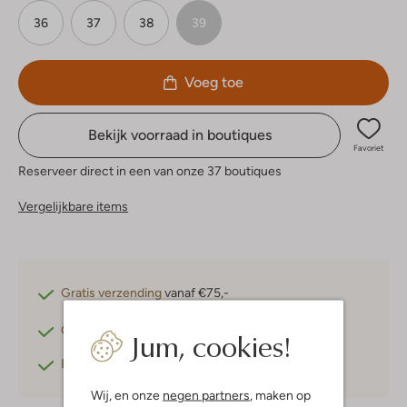
36
37
38
39
Voeg toe
Bekijk voorraad in boutiques
Favoriet
Reserveer direct in een van onze 37 boutiques
Vergelijkbare items
Gratis verzending
vanaf €75,-
Gratis retourneren
binnen 30 dagen*
Jum, cookies!
Betaal achteraf
met Klarna
Wij, en onze
negen partners
, maken op