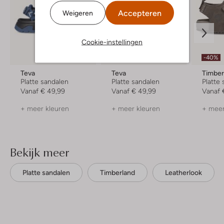
Accepteren
Weigeren
Cookie-instellingen
-40%
Teva
Teva
Timber
Platte sandalen
Platte sandalen
Platte
Vanaf
€ 49,99
Vanaf
€ 49,99
Vanaf
+ meer kleuren
+ meer kleuren
+ meer
Bekijk meer
Platte sandalen
Timberland
Leatherlook