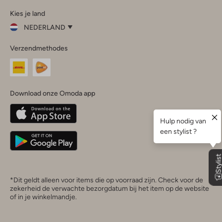
Omoda
Omoda
Omoda
Omoda
Omoda
Kies je land
Instagram
Facebook
TikTok
LinkedIn
YouTube
NEDERLAND
Kies
Verzendmethodes
je
Sluit
land
Nederland
België
(Nederlands)
Download onze Omoda app
Belgique
(Français)
Deutschland
*Dit geldt alleen voor items die op voorraad zijn. Check voor de
zekerheid de verwachte bezorgdatum bij het item op de website
of in je winkelmandje.