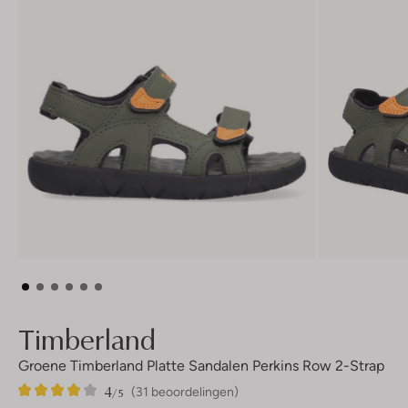
Timberland
Groene Timberland Platte Sandalen Perkins Row 2-Strap
4
31
4
/5
(31 beoordelingen)