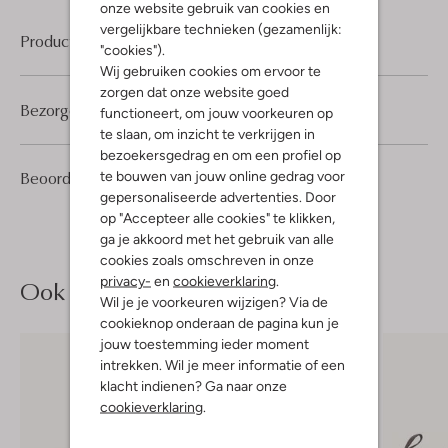
onze website gebruik van cookies en
vergelijkbare technieken (gezamenlijk:
Product informatie
"cookies").
Wij gebruiken cookies om ervoor te
zorgen dat onze website goed
Bezorgen & retourneren
functioneert, om jouw voorkeuren op
te slaan, om inzicht te verkrijgen in
bezoekersgedrag en om een profiel op
31
4
Beoordelingen
te bouwen van jouw online gedrag voor
(31)
4
/5
Sterren
gepersonaliseerde advertenties. Door
op "Accepteer alle cookies" te klikken,
ga je akkoord met het gebruik van alle
cookies zoals omschreven in onze
privacy-
en
cookieverklaring
.
Ook iets voor jou?
Wil je je voorkeuren wijzigen? Via de
cookieknop onderaan de pagina kun je
jouw toestemming ieder moment
intrekken. Wil je meer informatie of een
klacht indienen? Ga naar onze
cookieverklaring
.