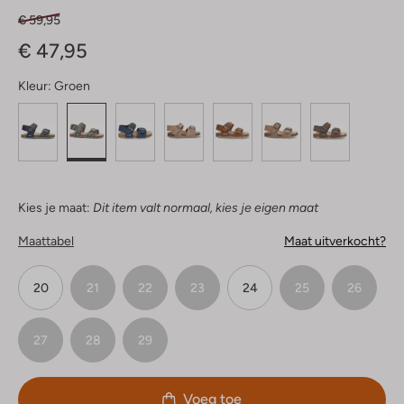
€ 59,95
€ 47,95
Kleur:
Groen
Kies je maat:
Dit item valt normaal, kies je eigen maat
Maattabel
Maat uitverkocht?
20
21
22
23
24
25
26
27
28
29
Voeg toe