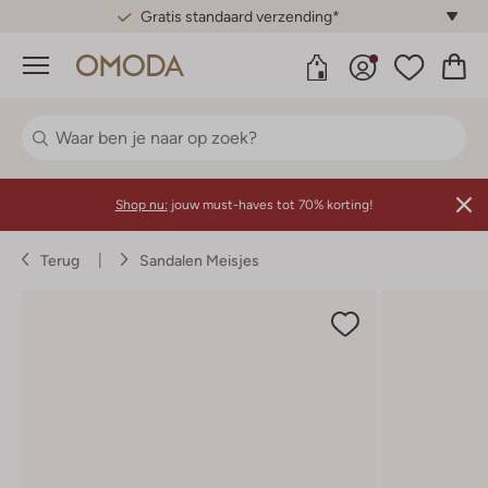
Gratis standaard verzending*
Menu
Shop nu:
jouw must-haves tot 70% korting!
Terug
Sandalen Meisjes