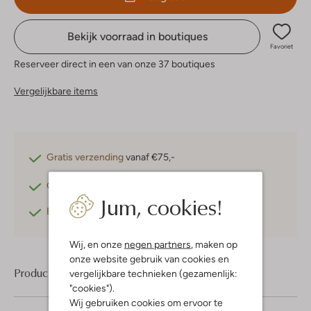
Bekijk voorraad in boutiques
Favoriet
Reserveer direct in een van onze 37 boutiques
Vergelijkbare items
Gratis verzending
vanaf €75,-
Gratis retourneren
binnen 30 dagen*
Jum, cookies!
Betaal achteraf
met Klarna
Wij, en onze
negen partners
, maken op
onze website gebruik van cookies en
Product informatie
vergelijkbare technieken (gezamenlijk:
"cookies").
Wij gebruiken cookies om ervoor te