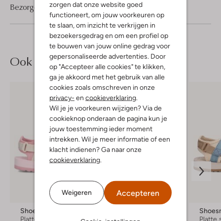
zorgen dat onze website goed
Bezorgen & retourneren
functioneert, om jouw voorkeuren op
te slaan, om inzicht te verkrijgen in
bezoekersgedrag en om een profiel op
te bouwen van jouw online gedrag voor
gepersonaliseerde advertenties. Door
Ook iets voor jou?
op "Accepteer alle cookies" te klikken,
ga je akkoord met het gebruik van alle
cookies zoals omschreven in onze
privacy-
en
cookieverklaring
.
Wil je je voorkeuren wijzigen? Via de
cookieknop onderaan de pagina kun je
jouw toestemming ieder moment
intrekken. Wil je meer informatie of een
klacht indienen? Ga naar onze
cookieverklaring
.
Laatste item
Accepteren
Weigeren
-60%
Shoesme
Omoda
Shoes
Platte sandalen
Platte sandalen
Platte