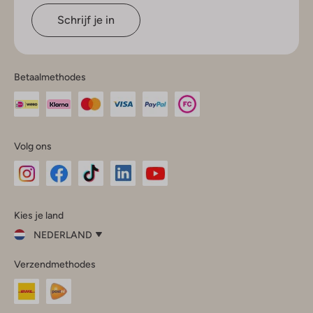
Schrijf je in
Betaalmethodes
Volg ons
Omoda
Omoda
Omoda
Omoda
Omoda
Kies je land
Instagram
Facebook
TikTok
LinkedIn
YouTube
NEDERLAND
Kies
Verzendmethodes
je
Sluit
land
Nederland