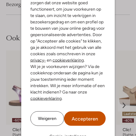
zorgen dat onze website goed
Bezorgen & retourneren
functioneert, om jouw voorkeuren op
te slaan, om inzicht te verkrijgen in
bezoekersgedrag en om een profiel op
te bouwen van jouw online gedrag voor
gepersonaliseerde advertenties. Door
Ook iets voor jou?
op "Accepteer alle cookies" te klikken,
ga je akkoord met het gebruik van alle
cookies zoals omschreven in onze
privacy-
en
cookieverklaring
.
Wil je je voorkeuren wijzigen? Via de
cookieknop onderaan de pagina kun je
jouw toestemming ieder moment
intrekken. Wil je meer informatie of een
klacht indienen? Ga naar onze
cookieverklaring
.
Laatst
Accepteren
Weigeren
-60%
-40%
-40%
Clic!
Gioseppo
Clic!
Platte sandalen
Sandalen
Platte