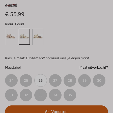
€ 69,95
€ 55,99
Kleur:
Goud
Kies je maat:
Dit item valt normaal, kies je eigen maat
Maattabel
Maat uitverkocht?
24
25
26
27
28
29
30
31
32
33
34
35
Voeg toe