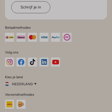
Schrijf je in
Betaalmethodes
Volg ons
Omoda
Omoda
Omoda
Omoda
Omoda
Kies je land
Instagram
Facebook
TikTok
LinkedIn
YouTube
NEDERLAND
Kies
Verzendmethodes
je
Sluit
land
Nederland