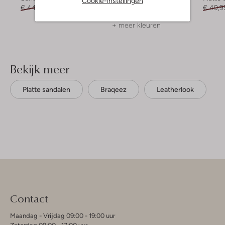
Cookie-instellingen
€ 44,95
€ 21,99
€ 69,99
€ 34,99
€ 49,9
+ meer kleuren
Bekijk meer
Platte sandalen
Braqeez
Leatherlook
Contact
Maandag - Vrijdag 09:00 - 19:00 uur