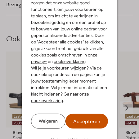
zorgen dat onze website goed
Bezorgen & retourneren
functioneert, om jouw voorkeuren op
te slaan, om inzicht te verkrijgen in
bezoekersgedrag en om een profiel op
te bouwen van jouw online gedrag voor
gepersonaliseerde advertenties. Door
Ook iets voor jou?
op "Accepteer alle cookies" te klikken,
ga je akkoord met het gebruik van alle
cookies zoals omschreven in onze
privacy-
en
cookieverklaring
.
Wil je je voorkeuren wijzigen? Via de
cookieknop onderaan de pagina kun je
jouw toestemming ieder moment
intrekken. Wil je meer informatie of een
klacht indienen? Ga naar onze
cookieverklaring
.
Laatste maten
Laatste
Accepteren
Weigeren
-50%
-50%
-60%
Blowfish Malibu
Steve Madden
Blowfi
Sandalen
Platte sandalen
Platte