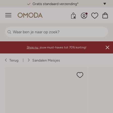
Gratis standaard verzending*
Menu
Shop nu:
jouw must-haves tot 70% korting!
Terug
Sandalen Meisjes