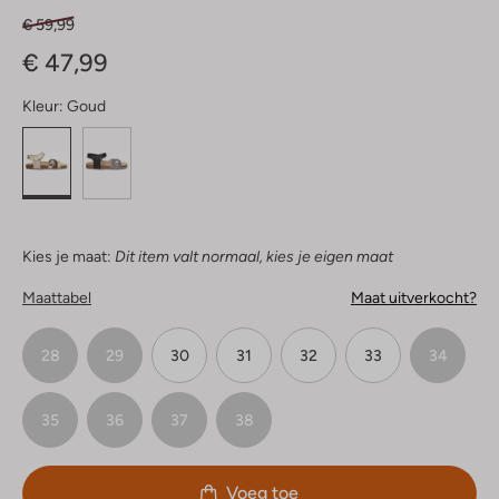
€ 59,99
€ 47,99
Kleur:
Goud
Kies je maat:
Dit item valt normaal, kies je eigen maat
Maattabel
Maat uitverkocht?
28
29
30
31
32
33
34
35
36
37
38
Voeg toe