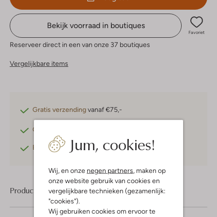
Bekijk voorraad in boutiques
Favoriet
Reserveer direct in een van onze 37 boutiques
Vergelijkbare items
Gratis verzending
vanaf €75,-
Gratis retourneren
binnen 30 dagen*
Jum, cookies!
Betaal achteraf
met Klarna
Wij, en onze
negen partners
, maken op
onze website gebruik van cookies en
Product informatie
vergelijkbare technieken (gezamenlijk:
"cookies").
Wij gebruiken cookies om ervoor te