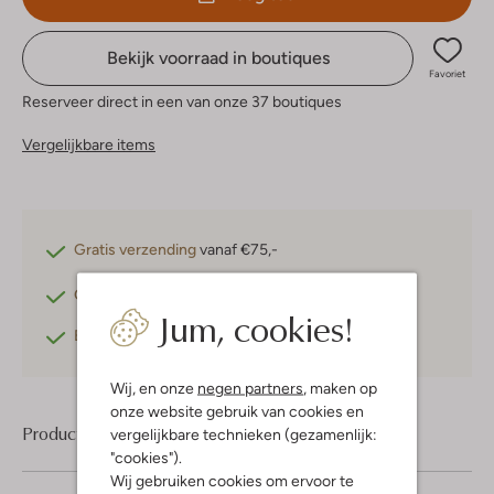
Bekijk voorraad in boutiques
Favoriet
Reserveer direct in een van onze 37 boutiques
Vergelijkbare items
Gratis verzending
vanaf €75,-
Gratis retourneren
binnen 30 dagen*
Jum, cookies!
Betaal achteraf
met Klarna
Wij, en onze
negen partners
, maken op
onze website gebruik van cookies en
Product informatie
vergelijkbare technieken (gezamenlijk:
"cookies").
Wij gebruiken cookies om ervoor te