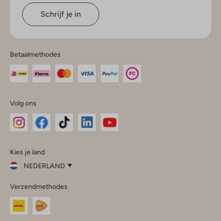
Schrijf je in
Betaalmethodes
Volg ons
Omoda
Omoda
Omoda
Omoda
Omoda
Kies je land
Instagram
Facebook
TikTok
LinkedIn
YouTube
NEDERLAND
Kies
Verzendmethodes
je
Sluit
land
Nederland