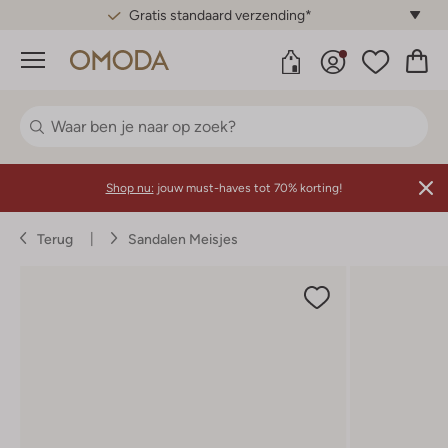
Gratis standaard verzending*
Menu
Shop nu:
jouw must-haves tot 70% korting!
Terug
Sandalen Meisjes