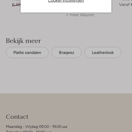
Cookie-instellingen
€ 59,95
€ 29,99
€ 59,99
€ 29,99
Vanaf
+ meer kleuren
Bekijk meer
Platte sandalen
Braqeez
Leatherlook
Contact
Maandag - Vrijdag 09:00 - 19:00 uur