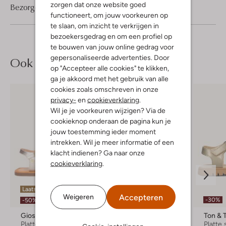
zorgen dat onze website goed
Bezorgen & retourneren
functioneert, om jouw voorkeuren op
te slaan, om inzicht te verkrijgen in
bezoekersgedrag en om een profiel op
te bouwen van jouw online gedrag voor
gepersonaliseerde advertenties. Door
Ook iets voor jou?
op "Accepteer alle cookies" te klikken,
ga je akkoord met het gebruik van alle
cookies zoals omschreven in onze
privacy-
en
cookieverklaring
.
Wil je je voorkeuren wijzigen? Via de
cookieknop onderaan de pagina kun je
jouw toestemming ieder moment
intrekken. Wil je meer informatie of een
klacht indienen? Ga naar onze
cookieverklaring
.
Laatste maten
Accepteren
Weigeren
-50%
-30%
-50%
Gioseppo
Ton & Ton
Ton & 
Platte sandalen
Platte sandalen
Platte