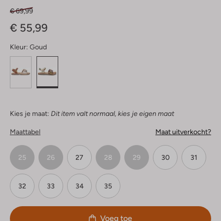
€ 69,99
€ 55,99
Kleur:
Goud
Kies je maat:
Dit item valt normaal, kies je eigen maat
Maattabel
Maat uitverkocht?
25
26
27
28
29
30
31
32
33
34
35
Voeg toe