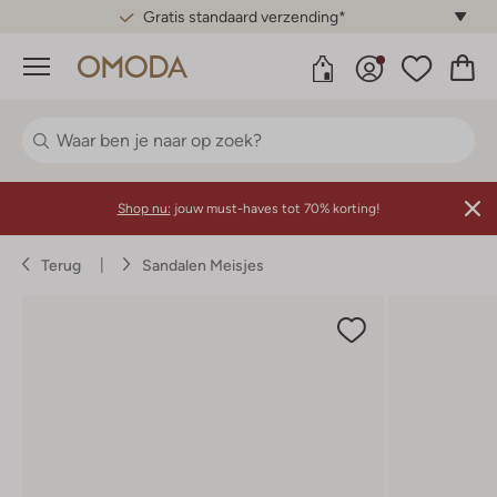
Gratis standaard verzending*
Menu
Shop nu:
jouw must-haves tot 70% korting!
Terug
Sandalen Meisjes