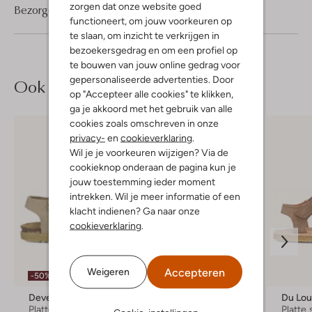
zorgen dat onze website goed
Bezorgen & retourneren
functioneert, om jouw voorkeuren op
te slaan, om inzicht te verkrijgen in
bezoekersgedrag en om een profiel op
te bouwen van jouw online gedrag voor
gepersonaliseerde advertenties. Door
Ook iets voor jou?
op "Accepteer alle cookies" te klikken,
ga je akkoord met het gebruik van alle
cookies zoals omschreven in onze
privacy-
en
cookieverklaring
.
Wil je je voorkeuren wijzigen? Via de
cookieknop onderaan de pagina kun je
jouw toestemming ieder moment
intrekken. Wil je meer informatie of een
klacht indienen? Ga naar onze
cookieverklaring
.
Laatste items
Accepteren
Weigeren
-50%
-30%
Develab
Du Loua
Du Lo
Platte sandalen
Platte sandalen
Platte