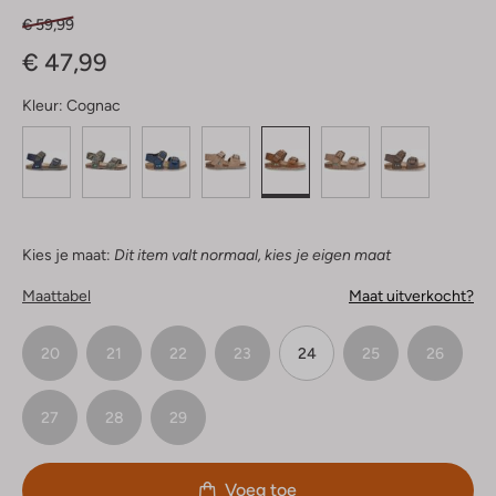
€ 59,99
€ 47,99
Kleur:
Cognac
Kies je maat:
Dit item valt normaal, kies je eigen maat
Maattabel
Maat uitverkocht?
20
21
22
23
24
25
26
27
28
29
Voeg toe