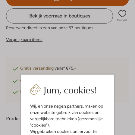
Bekijk voorraad in boutiques
Favoriet
Reserveer direct in een van onze 37 boutiques
Vergelijkbare items
Gratis verzending
vanaf €75,-
Gratis retourneren
binnen 30 dagen*
Jum, cookies!
Betaal achteraf
met Klarna
Wij, en onze
negen partners
, maken op
onze website gebruik van cookies en
Product informatie
vergelijkbare technieken (gezamenlijk:
"cookies").
Wij gebruiken cookies om ervoor te