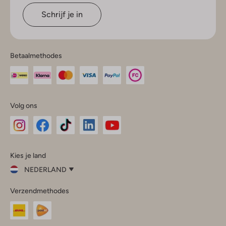
Schrijf je in
Betaalmethodes
Volg ons
Omoda
Omoda
Omoda
Omoda
Omoda
Kies je land
Instagram
Facebook
TikTok
LinkedIn
YouTube
NEDERLAND
Kies
Verzendmethodes
je
Sluit
land
Nederland