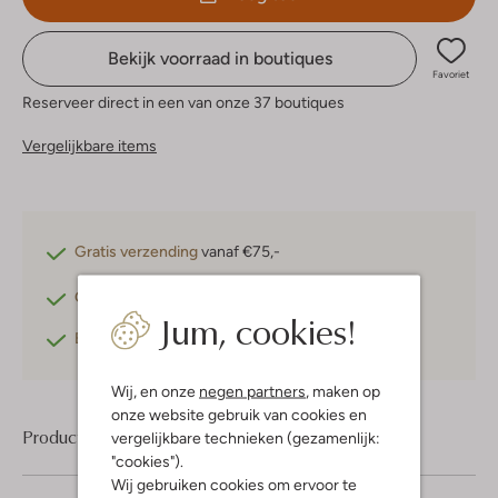
Bekijk voorraad in boutiques
Favoriet
Reserveer direct in een van onze 37 boutiques
Vergelijkbare items
Gratis verzending
vanaf €75,-
Gratis retourneren
binnen 30 dagen*
Jum, cookies!
Betaal achteraf
met Klarna
Wij, en onze
negen partners
, maken op
onze website gebruik van cookies en
Product informatie
vergelijkbare technieken (gezamenlijk:
"cookies").
Wij gebruiken cookies om ervoor te