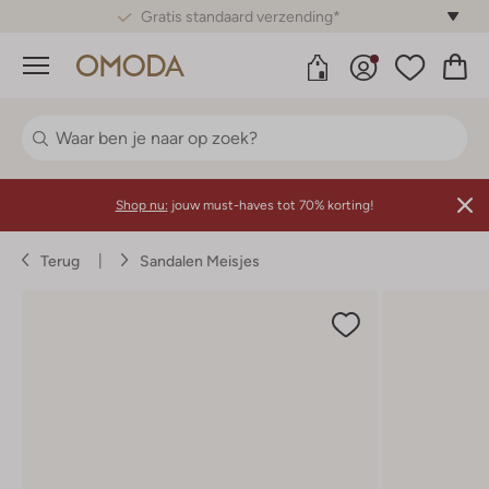
Gratis 30 dagen retourneren*
Menu
Shop nu:
jouw must-haves tot 70% korting!
Terug
Sandalen Meisjes