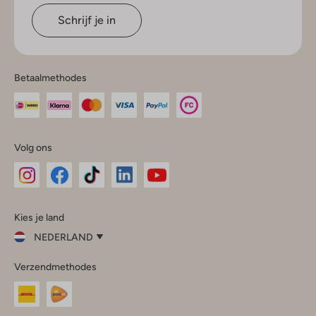
Schrijf je in
Betaalmethodes
Volg ons
Omoda
Omoda
Omoda
Omoda
Omoda
Kies je land
Instagram
Facebook
TikTok
LinkedIn
YouTube
NEDERLAND
Kies
Verzendmethodes
je
Sluit
land
Nederland