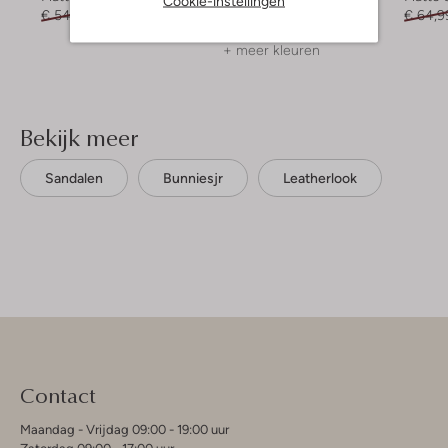
Cookie-instellingen
€ 54,95
€ 26,99
€ 89,99
€ 44,99
€ 64,9
+ meer kleuren
Bekijk meer
Sandalen
Bunniesjr
Leatherlook
Contact
Maandag - Vrijdag 09:00 - 19:00 uur