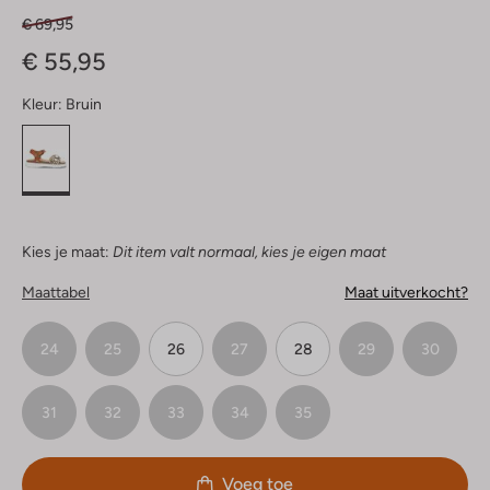
€ 69,95
€ 55,95
Kleur:
Bruin
Kies je maat:
Dit item valt normaal, kies je eigen maat
Maattabel
Maat uitverkocht?
24
25
26
27
28
29
30
31
32
33
34
35
Voeg toe