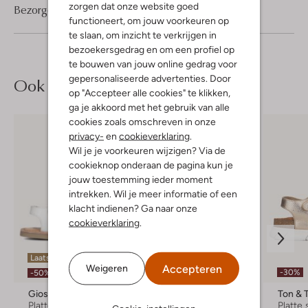
zorgen dat onze website goed
Bezorgen & retourneren
functioneert, om jouw voorkeuren op
te slaan, om inzicht te verkrijgen in
bezoekersgedrag en om een profiel op
te bouwen van jouw online gedrag voor
gepersonaliseerde advertenties. Door
Ook iets voor jou?
op "Accepteer alle cookies" te klikken,
ga je akkoord met het gebruik van alle
cookies zoals omschreven in onze
privacy-
en
cookieverklaring
.
Wil je je voorkeuren wijzigen? Via de
cookieknop onderaan de pagina kun je
jouw toestemming ieder moment
intrekken. Wil je meer informatie of een
klacht indienen? Ga naar onze
cookieverklaring
.
Laatste maten
Laatste maten
Accepteren
Weigeren
-30%
-50%
-50%
Gioseppo
Clic!
Ton & 
Platte sandalen
Sandalen
Platte