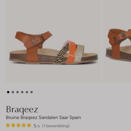
Braqeez
Bruine Braqeez Sandalen Saar Spain
5
1
5
/5
(1 beoordeling)