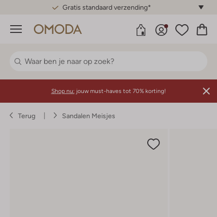
Gratis standaard verzending*
Menu
Shop nu:
jouw must-haves tot 70% korting!
Terug
Sandalen Meisjes