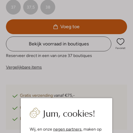
37
37,5
38
Voeg toe
Bekijk voorraad in boutiques
Favoriet
Reserveer direct in een van onze 37 boutiques
Vergelijkbare items
Gratis verzending
vanaf €75,-
Gratis retourneren
binnen 30 dagen*
Jum, cookies!
Betaal achteraf
met Klarna
Wij, en onze
negen partners
, maken op