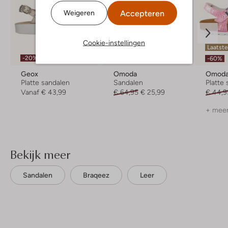
Accepteren
Weigeren
Cookie-instellingen
Laatste item
Laatste
-20%
-60%
-60%
Geox
Omoda
Omod
Platte sandalen
Sandalen
Platte
Vanaf
€ 43,99
€ 64,95
€ 25,99
€ 44,9
+ meer
Bekijk meer
Sandalen
Braqeez
Leer