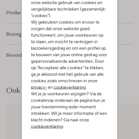
onze website gebruik van cookies en
vergelijkbare technieken (gezamenlijk:
Product informatie
"cookies").
Wij gebruiken cookies om ervoor te
zorgen dat onze website goed
Bezorgen & retourneren
functioneert, om jouw voorkeuren op
te slaan, om inzicht te verkrijgen in
bezoekersgedrag en om een profiel op
1
5
Beoordelingen
te bouwen van jouw online gedrag voor
(1)
5
/5
Sterren
gepersonaliseerde advertenties. Door
op "Accepteer alle cookies" te klikken,
ga je akkoord met het gebruik van alle
cookies zoals omschreven in onze
privacy-
en
cookieverklaring
.
Ook iets voor jou?
Wil je je voorkeuren wijzigen? Via de
cookieknop onderaan de pagina kun je
jouw toestemming ieder moment
intrekken. Wil je meer informatie of een
klacht indienen? Ga naar onze
cookieverklaring
.