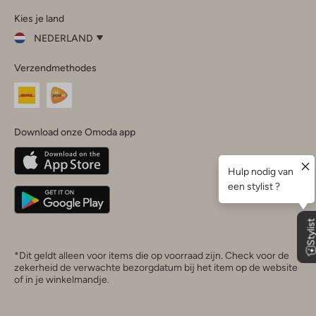
Omoda
Omoda
Omoda
Omoda
Omoda
Kies je land
Instagram
Facebook
TikTok
LinkedIn
YouTube
NEDERLAND
Kies
Verzendmethodes
je
Sluit
land
Nederland
België
(Nederlands)
Download onze Omoda app
Belgique
(Français)
Deutschland
*Dit geldt alleen voor items die op voorraad zijn. Check voor de
zekerheid de verwachte bezorgdatum bij het item op de website
of in je winkelmandje.