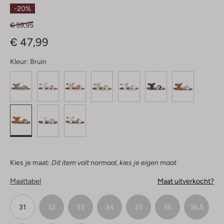
Sterren
-20%
€ 59,95
€ 47,99
Kleur:
Bruin
Kies je maat:
Dit item valt normaal, kies je eigen maat
Maattabel
Maat uitverkocht?
31
32
33
34
35
36
36,5